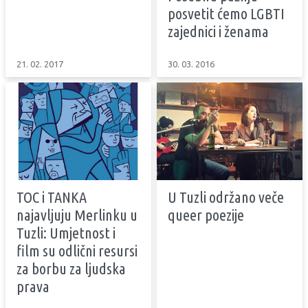
posvetit ćemo LGBTI
zajednici i ženama
21. 02. 2017
30. 03. 2016
TOC i TANKA
U Tuzli održano veče
najavljuju Merlinku u
queer poezije
Tuzli: Umjetnost i
film su odlični resursi
za borbu za ljudska
prava