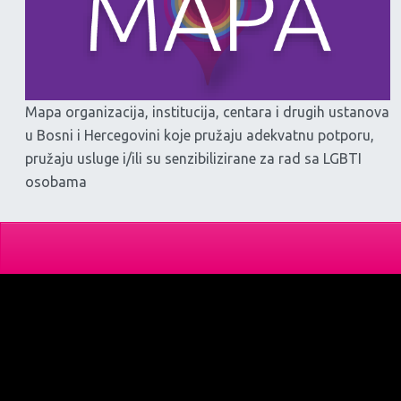
Mapa organizacija, institucija, centara i drugih ustanova
u Bosni i Hercegovini koje pružaju adekvatnu potporu,
pružaju usluge i/ili su senzibilizirane za rad sa LGBTI
osobama