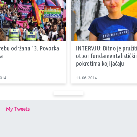
rebu održana 13. Povorka
INTERVJU: Bitno je pružit
a
otpor fundamentalističk
pokretima koji jačaju
2014
11. 06. 2014
My Tweets