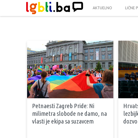
AKTUELNO
LIČNE 
Petnaesti Zagreb Pride: Ni
Hrvats
milimetra slobode ne damo, na
lezbij
vlasti je ekipa sa suzavcem
dozvo