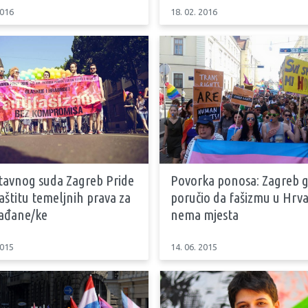
2016
18. 02. 2016
tavnog suda Zagreb Pride
Povorka ponosa: Zagreb 
zaštitu temeljnih prava za
poručio da fašizmu u Hrva
rađane/ke
nema mjesta
2015
14. 06. 2015