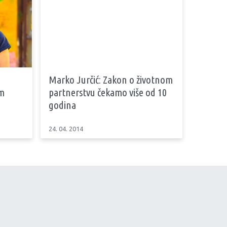
i
Marko Jurčić: Zakon o životnom
im
partnerstvu čekamo više od 10
godina
24. 04. 2014