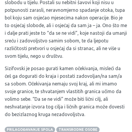
slobodu u tijelu. Postali su nebitni šavovi koji nisu u
potpunosti zarasli, neravnomjerno spadanje otoka, tupa
bol koju sam osjećao mjesecima nakon operacije. Bio je
to osjećaj slobode, ali i osjećaj da sam ja – ja. Ono što me
i dalje prati jeste to “da se ne vidi”, koje nastoji da umanji
sreću i zadovoljstvo samim sobom, te da ljepotu
različitosti pretvori u osjećaj da si stranac, ali ne više u
svom tijelu, nego u društvu.
Sizifovski je posao gurati kamen očekivanja, misleći da
ćeš ga dogurati do kraja i postati zadovoljan/na sam/a
sa sobom. Očekivanja nemaju svoj kraj, ali mi imamo
svoje granice, te shvatanjem vlastitih granica učimo da
volimo sebe. “Da se ne vidi” može biti lični cilj, ali
neshvatanje izvora tog cilja i ličnih granica može dovesti
do bezizlaznog kruga nezadovoljstva.
PRILAGOĐAVANJE SPOLA
TRANSRODNE OSOBE