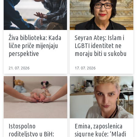
Živa biblioteka: Kada
Seyran Ateş: Islam i
lične priče mijenjaju
LGBTI identitet ne
perspektive
moraju biti u sukobu
21. 07. 2026
17. 07. 2026
Istospolno
Emina, zaposlenica
roditeljstvo u BiH:
sigurne kuće: ‘Mladi