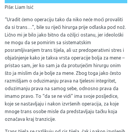
Piše: Liam Isić
“Uradit ćemo operaciju tako da niko neće moći provaliti
da si trans…”, bile su riječi hirurga prije odlaska pod nož.
Lično mi je bilo jako bitno da ožiljci ostanu, jer ideološki
ne mogu da se pomirim sa sistematskim
posramljivanjem trans tijela, ali uz predoperativni stres i
objašnjenje kako je takva vrsta operacije bolja za mene –
pristao sam, jer ko sam ja da proturječim hirurgu onim
što ja mislim da je bolje za mene. Zbog toga jako često
razmišljam o oduzimanju prava na tjelesni integritet,
oduzimanju prava na samog sebe, odnosno prava da
imamo pravo. To “da se ne vidi” ima svoje posljedice,
koje se nastavljaju i nakon izvršenih operacija, za koje
mnoge trans osobe misle da predstavljaju tačku koja
označava kraj tranzicije.
Trans tijela se razlikuju od cis tijela, čak i nakon izvršenih