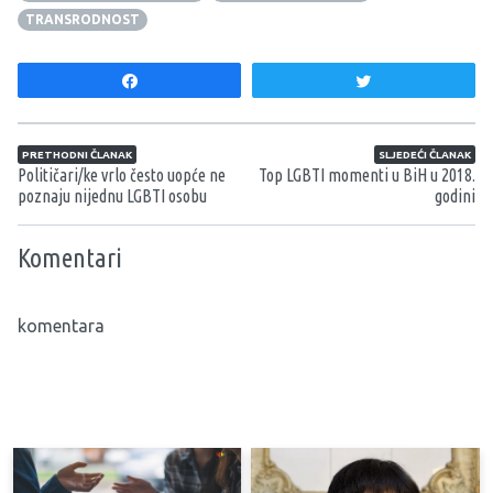
TRANSRODNOST
Share
Tweet
Navigacija članaka
PRETHODNI ČLANAK
SLJEDEĆI ČLANAK
Političari/ke vrlo često uopće ne
Top LGBTI momenti u BiH u 2018.
poznaju nijednu LGBTI osobu
godini
Komentari
komentara