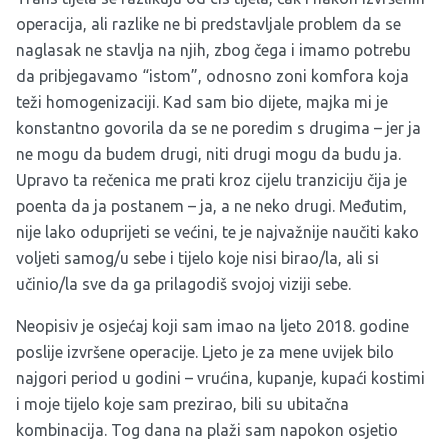
operacija, ali razlike ne bi predstavljale problem da se
naglasak ne stavlja na njih, zbog čega i imamo potrebu
da pribjegavamo “istom”, odnosno zoni komfora koja
teži homogenizaciji. Kad sam bio dijete, majka mi je
konstantno govorila da se ne poredim s drugima – jer ja
ne mogu da budem drugi, niti drugi mogu da budu ja.
Upravo ta rečenica me prati kroz cijelu tranziciju čija je
poenta da ja postanem – ja, a ne neko drugi. Međutim,
nije lako oduprijeti se većini, te je najvažnije naučiti kako
voljeti samog/u sebe i tijelo koje nisi birao/la, ali si
učinio/la sve da ga prilagodiš svojoj viziji sebe.
Neopisiv je osjećaj koji sam imao na ljeto 2018. godine
poslije izvršene operacije. Ljeto je za mene uvijek bilo
najgori period u godini – vrućina, kupanje, kupaći kostimi
i moje tijelo koje sam prezirao, bili su ubitačna
kombinacija. Tog dana na plaži sam napokon osjetio