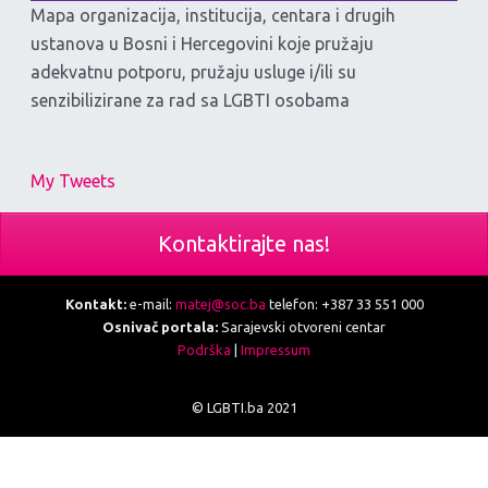
Mapa organizacija, institucija, centara i drugih
ustanova u Bosni i Hercegovini koje pružaju
adekvatnu potporu, pružaju usluge i/ili su
senzibilizirane za rad sa LGBTI osobama
My Tweets
Kontaktirajte nas!
Kontakt:
e-mail:
matej@soc.ba
telefon: +387 33 551 000
Osnivač portala:
Sarajevski otvoreni centar
Podrška
|
Impressum
© LGBTI.ba 2021