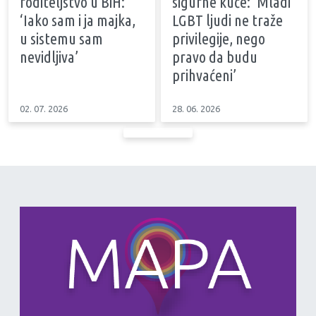
roditeljstvo u BiH:
sigurne kuće: ‘Mladi
‘Iako sam i ja majka,
LGBT ljudi ne traže
u sistemu sam
privilegije, nego
nevidljiva’
pravo da budu
prihvaćeni’
02. 07. 2026
28. 06. 2026