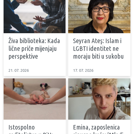
Živa biblioteka: Kada
Seyran Ateş: Islam i
lične priče mijenjaju
LGBTI identitet ne
perspektive
moraju biti u sukobu
21. 07. 2026
17. 07. 2026
Istospolno
Emina, zaposlenica