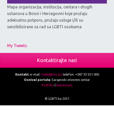
Mapa organizacija, institucija, centara i drugih
ustanova u Bosni i Hercegovini koje pružaju
adekvatnu potporu, pružaju usluge i/ili su
senzibilizirane za rad sa LGBTI osobama
My Tweets
Kontaktirajte nas!
Kontakt:
e-mail:
matej@soc.ba
telefon: +387 33 551 000
Osnivač portala:
Sarajevski otvoreni centar
Podrška
|
Impressum
© LGBTI.ba 2021