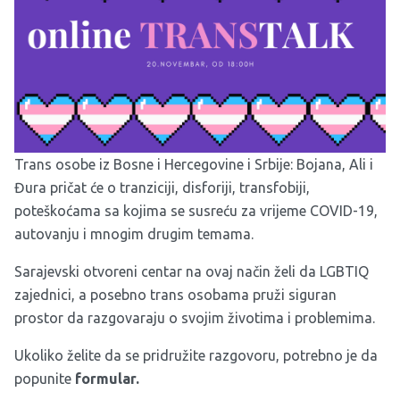
Trans osobe iz Bosne i Hercegovine i Srbije: Bojana, Ali i
Đura pričat će o tranziciji, disforiji, transfobiji,
poteškoćama sa kojima se susreću za vrijeme COVID-19,
autovanju i mnogim drugim temama.
Sarajevski otvoreni centar na ovaj način želi da LGBTIQ
zajednici, a posebno trans osobama pruži siguran
prostor da razgovaraju o svojim životima i problemima.
Ukoliko želite da se pridružite razgovoru, potrebno je da
popunite
formular.