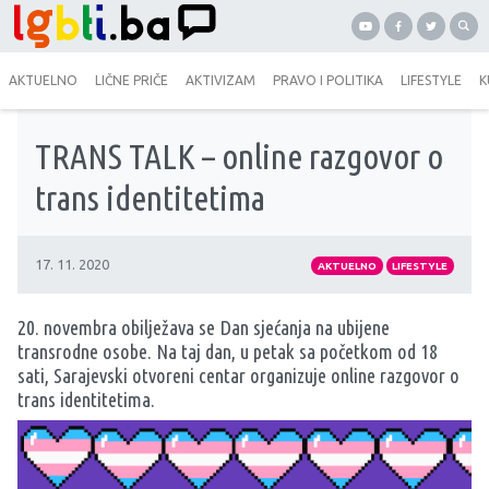
AKTUELNO
LIČNE PRIČE
AKTIVIZAM
PRAVO I POLITIKA
LIFESTYLE
K
TRANS TALK – online razgovor o
trans identitetima
17. 11. 2020
AKTUELNO
LIFESTYLE
20. novembra obilježava se Dan sjećanja na ubijene
transrodne osobe. Na taj dan, u petak sa početkom od 18
sati, Sarajevski otvoreni centar organizuje online razgovor o
trans identitetima.