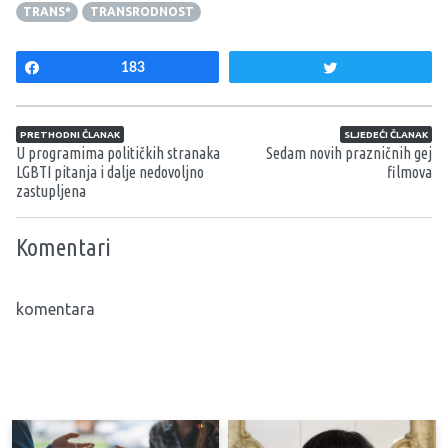
TRANS*
TRANSRODNOST
Share
183
Tweet
Navigacija članaka
PRETHODNI ČLANAK
SLJEDEĆI ČLANAK
U programima političkih stranaka
Sedam novih prazničnih gej
LGBTI pitanja i dalje nedovoljno
filmova
zastupljena
Komentari
komentara