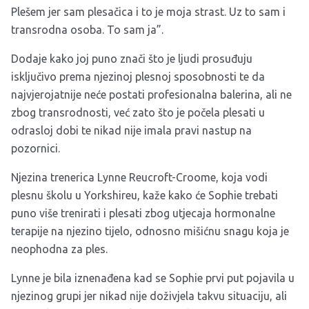
Plešem jer sam plesačica i to je moja strast. Uz to sam i
transrodna osoba. To sam ja”.
Dodaje kako joj puno znači što je ljudi prosuđuju
isključivo prema njezinoj plesnoj sposobnosti te da
najvjerojatnije neće postati profesionalna balerina, ali ne
zbog transrodnosti, već zato što je počela plesati u
odrasloj dobi te nikad nije imala pravi nastup na
pozornici.
Njezina trenerica Lynne Reucroft-Croome, koja vodi
plesnu školu u Yorkshireu, kaže kako će Sophie trebati
puno više trenirati i plesati zbog utjecaja hormonalne
terapije na njezino tijelo, odnosno mišićnu snagu koja je
neophodna za ples.
Lynne je bila iznenađena kad se Sophie prvi put pojavila u
njezinog grupi jer nikad nije doživjela takvu situaciju, ali