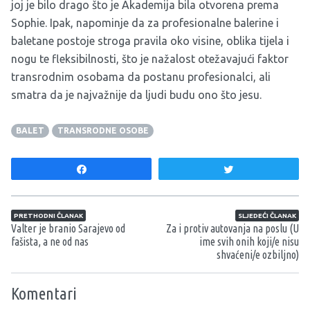
joj je bilo drago što je Akademija bila otvorena prema
Sophie. Ipak, napominje da za profesionalne balerine i
baletane postoje stroga pravila oko visine, oblika tijela i
nogu te fleksibilnosti, što je nažalost otežavajući faktor
transrodnim osobama da postanu profesionalci, ali
smatra da je najvažnije da ljudi budu ono što jesu.
BALET
TRANSRODNE OSOBE
Share
Tweet
Navigacija članaka
PRETHODNI ČLANAK
SLJEDEĆI ČLANAK
Valter je branio Sarajevo od
Za i protiv autovanja na poslu (U
fašista, a ne od nas
ime svih onih koji/e nisu
shvaćeni/e ozbiljno)
Komentari