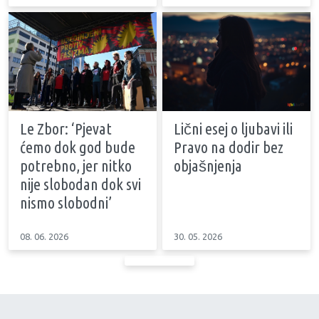
Le Zbor: ‘Pjevat
Lični esej o ljubavi ili
ćemo dok god bude
Pravo na dodir bez
potrebno, jer nitko
objašnjenja
nije slobodan dok svi
nismo slobodni’
08. 06. 2026
30. 05. 2026