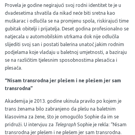
Provela je godine negirajući svoj rodni identitet te je u
dvadesetima shvatila da nikad neće biti sretna kao
muškarac i odlučila se na promjenu spola, riskirajući time
gubitak obitelji i prijatelja. Deset godina profesionalno se
natjecala u automobilskim utrkama dok nije odlučila
slijediti svoj san i postati balerina unatoč jakim rodnim
podjelama koje vladaju u baletnoj umjetnosti, a baziraju
se na različitim tjelesnim sposobnostima plesačica i
plesača.
“Nisam transrodna jer plešem i ne plešem jer sam
transrodna”
Akademija je 2013. godine ukinula pravilo po kojem je
trans ženama bilo zabranjeno da plešu na baletnim
klasovima za žene, što je omogućilo Sophie da im se
pridruži. U intervjuu za
Telegraph
Sophie je rekla: “Nisam
transrodna jer plešem i ne plešem jer sam transrodna.