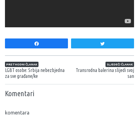
Share
Tweet
Navigacija članaka
PRETHODNI ČLANAK
SLJEDEĆI ČLANAK
LGBT osobe: Srbija nebezbjedna
Transrodna balerina slijedi svoj
za sve građane/ke
san
Komentari
komentara