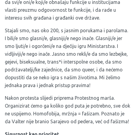
da svi/e oni/e koji/e obnašaju funkcije u institucijama
vlasti preuzmu odgovornost te funkcije, i da rade u
interesu svih građana i građanki ove države.
Stajali smo, nas oko 200, s jasnim porukama i parolama.
I bili/e smo glasni/e, glasniji/e nego inače. Glasniji/e jer
smo ljuti/e i ogorčeni/e na dječiju igru Ministarstva. I
vidljiviji/e nego inače. Jasno smo rekli/e da smo lezbejke,
gejevi, biseksualne, trans*i interspolne osobe, da smo
podržavatelji/ke zajednice, da smo queer, i da nećemo
dopustiti da se neko igra s našim životima. Mi želimo
jednaka prava i jednak pristup pravima!
Nakon protesta slijedi priprema Protestnog marša.
Organizirat ćemo ga koliko god puta je potrebno, sve dok
ne uspijemo. Homofobija, mržnja = fašizam. Poznato je
da Valter nije branio Sarajevo od pedera, već od fašizma!
Sigurnost kao prioritet