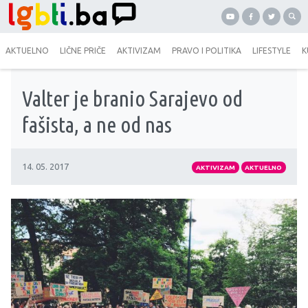
AKTUELNO
LIČNE PRIČE
AKTIVIZAM
PRAVO I POLITIKA
LIFESTYLE
K
Valter je branio Sarajevo od
fašista, a ne od nas
14. 05. 2017
AKTIVIZAM
AKTUELNO