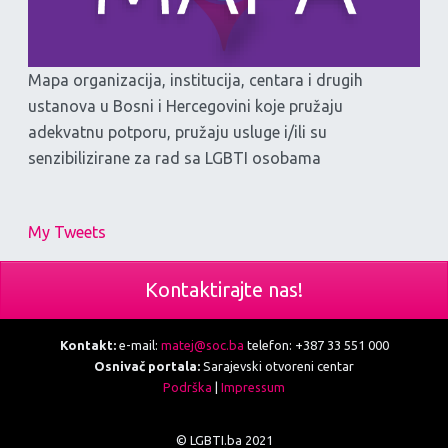
Mapa organizacija, institucija, centara i drugih
ustanova u Bosni i Hercegovini koje pružaju
adekvatnu potporu, pružaju usluge i/ili su
senzibilizirane za rad sa LGBTI osobama
My Tweets
Kontaktirajte nas!
Kontakt:
e-mail:
matej@soc.ba
telefon: +387 33 551 000
Osnivač portala:
Sarajevski otvoreni centar
Podrška
|
Impressum
© LGBTI.ba 2021