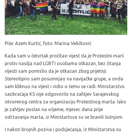
Piše: Azem Kurtić, foto: Marina Veličković
Kada sam u četvrtak pročitao vijest da je Protestni marš
protiv nasilja nad LGBTI osobama otkazan, bez čitanja
vijesti sam pomislio da je otkazan zbog prijetnji.
Stereotipno sam posumnjao na navijačke grupe, a onda
sam kliknuo na vijest i vidio o čemu se radi. Ministarstvo
saobraćaja KS nije odgovorilo na zahtjev Sarajevskog
otvorenog centra za organizaciju Protestnog marša. Iako
je zahtjev poslan na vrijeme, mjesec dana prije
održavanja marša, iz Ministartsva su se branili šutnjom.
I nakon brojnih poziva i podsjećanja, iz Ministarstva su