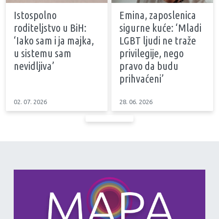
Istospolno
Emina, zaposlenica
roditeljstvo u BiH:
sigurne kuće: ‘Mladi
‘Iako sam i ja majka,
LGBT ljudi ne traže
u sistemu sam
privilegije, nego
nevidljiva’
pravo da budu
prihvaćeni’
02. 07. 2026
28. 06. 2026