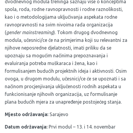
dvodnevnog modula treninga saznaju više o konceptima
spola, roda, rodne ravnopravnosti i rodne raznolikosti,
kao i o metodologijama uključivanja aspekata rodne
ravnopravnosti na svim nivoima rada organizacija
(
gender mainstreaming
). Tokom drugog dvodnevnog
modula, učesnici/ce će na primjerima koji su relevantni za
njihove neposredne djelatnosti, imati priliku da se
upoznaju sa mogućim načinima prepoznavanja i
evaluiranja potreba muškaraca i žena, kao i
formulisanjem budućih projektnih ideja i aktivnosti. Osim
ovoga, u drugom modulu, učesnici/ce će se upoznati i sa
načinom procjenjivanja uključenosti rodnih aspekata u
funkcionisanje njihovih organizacija, uz formulisanje
plana budućih mjera za unapređenje postojećeg stanja.
Mjesto održavanja:
Sarajevo
Datum održavanja:
Prvi modul –
13. i 14. novembar