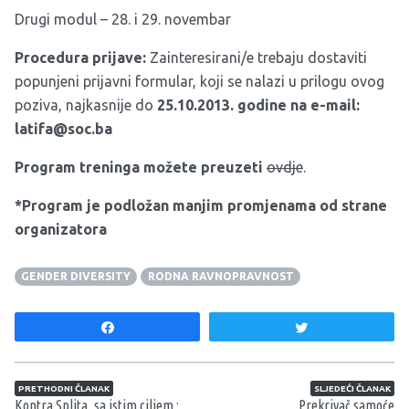
Drugi modul – 28. i 29. novembar
Procedura prijave:
Zainteresirani/e trebaju dostaviti
popunjeni prijavni formular, koji se nalazi u prilogu ovog
poziva, najkasnije do
25.10.2013. godine na e-mail:
latifa@soc.ba
Program treninga možete preuzeti
ovdje
.
*Program je podložan manjim promjenama od strane
organizatora
GENDER DIVERSITY
RODNA RAVNOPRAVNOST
Share
Tweet
Navigacija članaka
PRETHODNI ČLANAK
SLJEDEĆI ČLANAK
Kontra Splita, sa istim ciljem :
Prekrivač samoće