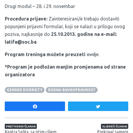
Drugi modul – 28. i 29. novembar
Procedura prijave:
Zainteresirani/e trebaju dostaviti
popunjeni prijavni formular, koji se nalazi u prilogu ovog
poziva, najkasnije do
25.10.2013. godine na e-mail:
latifa@soc.ba
Program treninga možete preuzeti
ovdje
.
*Program je podložan manjim promjenama od strane
organizatora
GENDER DIVERSITY
RODNA RAVNOPRAVNOST
Share
Tweet
Navigacija članaka
PRETHODNI ČLANAK
SLJEDEĆI ČLANAK
Kontra Splita, sa istim ciljem :
Prekrivač samoće