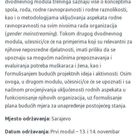
dvodnevnog modula treninga saznaju više o konceptima
spola, roda, rodne ravnopravnosti i rodne raznolikosti,
kao i o metodologijama uključivanja aspekata rodne
ravnopravnosti na svim nivoima rada organizacija
(
gender mainstreaming
). Tokom drugog dvodnevnog
modula, učesnici/ce će na primjerima koji su relevantni za
njihove neposredne djelatnosti, imati priliku da se
upoznaju sa mogućim načinima prepoznavanja i
evaluiranja potreba muškaraca i žena, kao i
formulisanjem budućih projektnih ideja i aktivnosti. Osim
ovoga, u drugom modulu, učesnici/ce će se upoznati i sa
načinom procjenjivanja uključenosti rodnih aspekata u
funkcionisanje njihovih organizacija, uz formulisanje
plana budućih mjera za unapređenje postojećeg stanja.
Mjesto održavanja:
Sarajevo
Datum održavanja:
Prvi modul –
13. i 14. novembar