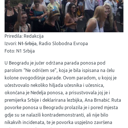
Priredila: Redakcija
Izvori:
N1 Srbija
,
Radio Slobodna Evropa
Foto: N1 Srbija
U Beogradu je jučer održana parada ponosa pod
parolom “Ne odričem se”, koja je bila ispisana na čelu
kolone ovogodišnje parade. Ovom paradom, u kojoj je
učestvovalo nekoliko hiljada učesnika i učesnica,
okončana je Nedelja ponosa, a prisustvovala joj je i
premijerka Srbije i deklarirana lezbijka, Ana Brnabić. Ruta
povorke ponosa u Beogradu prolazila je i pored mjesta
gdje su se nalazili kontrademonstranti, ali nije bilo
nikakvih incidenata, te je povorka uspješno završena