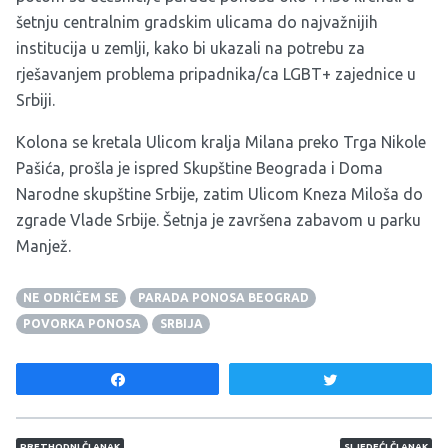
šetnju centralnim gradskim ulicama do najvažnijih
institucija u zemlji, kako bi ukazali na potrebu za
rješavanjem problema pripadnika/ca LGBT+ zajednice u
Srbiji.
Kolona se kretala Ulicom kralja Milana preko Trga Nikole
Pašića, prošla je ispred Skupštine Beograda i Doma
Narodne skupštine Srbije, zatim Ulicom Kneza Miloša do
zgrade Vlade Srbije. Šetnja je završena zabavom u parku
Manjež.
NE ODRIČEM SE
PARADA PONOSA BEOGRAD
POVORKA PONOSA
SRBIJA
Share
Tweet
Navigacija članaka
PRETHODNI ČLANAK
SLJEDEĆI ČLANAK