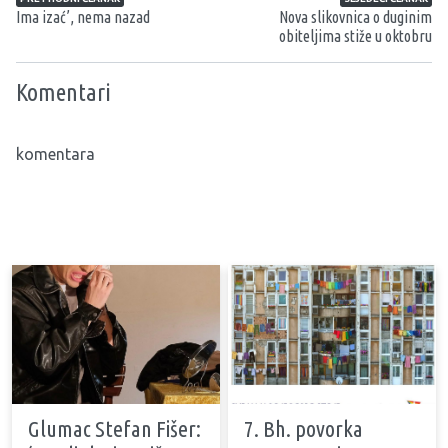
Ima izać’, nema nazad
Nova slikovnica o duginim
obiteljima stiže u oktobru
Komentari
komentara
Glumac Stefan Fišer:
7. Bh. povorka