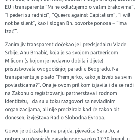
EU i transparente “Mi ne odlučujemo o vašim brakovima”,
“I pederi su radnici”, “Queers against Capitalism”, “I will
not be silent”, kao i slogan Bh. povorke ponosa – “Ima
izać'”.
Zanimljiv transparent dočekao je i predsjednicu Vlade
Srbije, Anu Brnabić, koja je sa svojom partnericom
Milicom (s kojom je nedavno dobila i dijete)
prisustvovala ovogodišnjoj paradi u Beogradu. Na
transparentu je pisalo “Premijerko, kako je živeti sa svim
povlasticama?”. Ona je ovom prilikom izjavila i da se radi
na Zakonu o registrovanju partnerstava i rodnom
identitetu, i da su u toku razgovori sa nevladinim
organizacijama, ali nije precizirala kad će zakon biti
donesen, izvještava Radio Slobodna Evropa.
Govor je održala kuma prajda, pjevačica Sara Jo, a
potom su učesnici/e parade ponosa oko 17:30 krenuli u