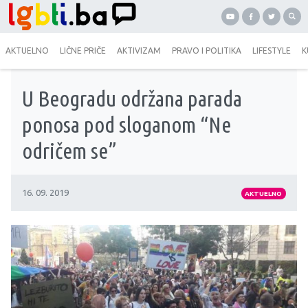
AKTUELNO
LIČNE PRIČE
AKTIVIZAM
PRAVO I POLITIKA
LIFESTYLE
K
U Beogradu održana parada
ponosa pod sloganom “Ne
odričem se”
16. 09. 2019
AKTUELNO