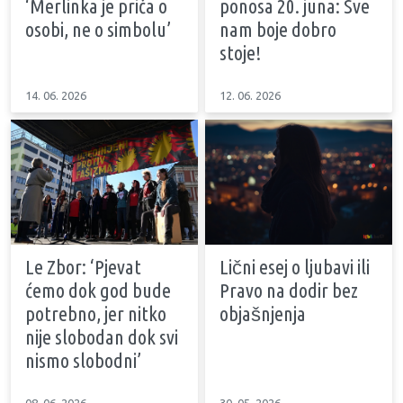
‘Merlinka je priča o
ponosa 20. juna: Sve
osobi, ne o simbolu’
nam boje dobro
stoje!
14. 06. 2026
12. 06. 2026
Le Zbor: ‘Pjevat
Lični esej o ljubavi ili
ćemo dok god bude
Pravo na dodir bez
potrebno, jer nitko
objašnjenja
nije slobodan dok svi
nismo slobodni’
08. 06. 2026
30. 05. 2026