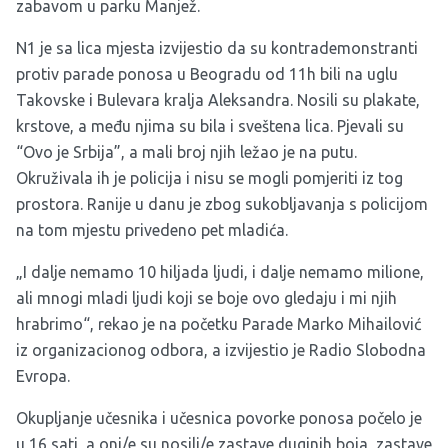
zabavom u parku Manjež.
N1 je sa lica mjesta izvijestio da su kontrademonstranti
protiv parade ponosa u Beogradu od 11h bili na uglu
Takovske i Bulevara kralja Aleksandra. Nosili su plakate,
krstove, a među njima su bila i sveštena lica. Pjevali su
“Ovo je Srbija”, a mali broj njih ležao je na putu.
Okruživala ih je policija i nisu se mogli pomjeriti iz tog
prostora. Ranije u danu je zbog sukobljavanja s policijom
na tom mjestu privedeno pet mladića.
„I dalje nemamo 10 hiljada ljudi, i dalje nemamo milione,
ali mnogi mladi ljudi koji se boje ovo gledaju i mi njih
hrabrimo“, rekao je na početku Parade Marko Mihailović
iz organizacionog odbora, a izvijestio je Radio Slobodna
Evropa.
Okupljanje učesnika i učesnica povorke ponosa počelo je
u 16 sati, a oni/e su nosili/e zastave duginih boja, zastave