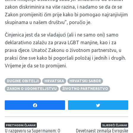
zakon diskriminira na više razina, i nadamo se da će se
Zakon promijeniti čim prije kako bi pomogao najranjivijim
skupinama u našem društvu”, poručio je.
Činjenica jest da se vladajući (ali i ne samo oni) samo
deklarativno zalažu za prava LGBT manjine, kao i za
prava djece. Unatoč Zakonu o životnom partnerstvu, u
praksi čine sve kako bi pogoršali položaj i jednih i drugih.
Vrijeme je da se to promijeni.
DUGINE OBITELJI
HRVATSKA
HRVATSKI SABOR
ZAKON O UDOMITELJSTVU
ŽIVOTNO PARTNERSTVO
Share
Tweet
Navigacija članaka
PRETHODNI ČLANAK
SLJEDEĆI ČLANAK
U razgovoru sa Supermanom: O
Devetnaest zemalja Evropske