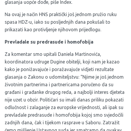
glasanja uopće dođe, piše Index.
Na ovaj je način HNS praktički još jednom pružio ruku
spasa HDZ-u, iako su posljednjih dana pokušali to
prikazati kao protivljenje njihovom prijedlogu.
Prevladale su predrasude i homofobija
Za komentar smo upitali Daniela Martinovića,
koordinatora udruge Dugine obitelji, koji nam je kazao
kako je ponižavajuće i poražavajuće vidjeti rezultate
glasanja o Zakonu o udomiteljstvu: “Njime je još jednom
životnim partnerima i partnericama poručeno da su
građani i građanke drugog reda, a najbolji interes djeteta
nije uzet u obzir. Političari su imali danas priliku pokazati
odlučnost i zalaganje za europske vrijednosti, ali ipak su
prevladale predrasude i homofobija kojoj smo svjedočili
zadnjih dana, čak i tijekom rasprave u Saboru. Zatražit
ćemo mišljenje Ustavnog suda jer smatramo da ovakav