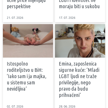
perspektive
moraju biti u sukobu
21. 07. 2026
17. 07. 2026
Istospolno
Emina, zaposlenica
roditeljstvo u BiH:
sigurne kuće: ‘Mladi
‘Iako sam i ja majka,
LGBT ljudi ne traže
u sistemu sam
privilegije, nego
nevidljiva’
pravo da budu
prihvaćeni’
02. 07. 2026
28. 06. 2026