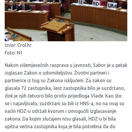
Izvor:
Crol.hr
Foto: N1
Nakon višemjesečnih rasprava u javnosti, Sabor je u petak
izglasao Zakon o udomiteljstvu. Životni partneri i
partnerice iz tog su Zakona isključeni. Za zakon su
glasala 72 zastupnika, šest zastupnika bilo je suzdržano,
dok je njih četvoro bilo protiv prijedloga Vlade. Kao što
se i najavljivalo, suzdržani su bili iz HNS-a, no na ovaj su
način HDZ-u održali kvorum i omogućili izglasavanje
zakona. Da kojim slučajem nisu glasali, HDZ-u bi bila
upitna većina zastupnika koja je bila potrebna da do