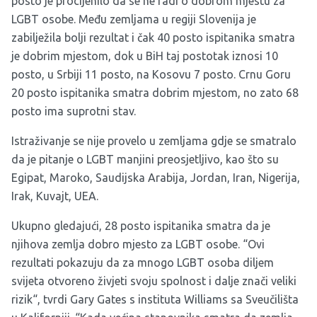
posto je procijenilo da se ne radi o dobrom mjestu za
LGBT osobe. Među zemljama u regiji Slovenija je
zabilježila bolji rezultat i čak 40 posto ispitanika smatra
je dobrim mjestom, dok u BiH taj postotak iznosi 10
posto, u Srbiji 11 posto, na Kosovu 7 posto. Crnu Goru
20 posto ispitanika smatra dobrim mjestom, no zato 68
posto ima suprotni stav.
Istraživanje se nije provelo u zemljama gdje se smatralo
da je pitanje o LGBT manjini preosjetljivo, kao što su
Egipat, Maroko, Saudijska Arabija, Jordan, Iran, Nigerija,
Irak, Kuvajt, UEA.
Ukupno gledajući, 28 posto ispitanika smatra da je
njihova zemlja dobro mjesto za LGBT osobe. “Ovi
rezultati pokazuju da za mnogo LGBT osoba diljem
svijeta otvoreno živjeti svoju spolnost i dalje znači veliki
rizik“, tvrdi Gary Gates s instituta Williams sa Sveučilišta