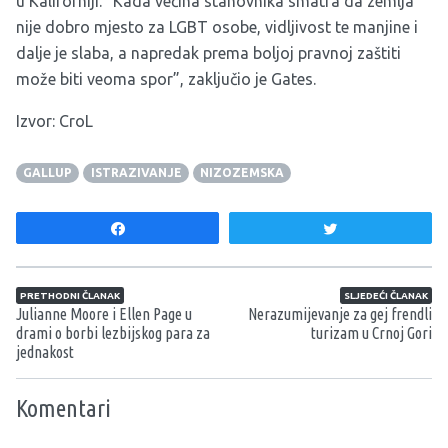
u Kaliforniji. “Kada većina stanovnika smatra da zemlja
nije dobro mjesto za LGBT osobe, vidljivost te manjine i
dalje je slaba, a napredak prema boljoj pravnoj zaštiti
može biti veoma spor”, zaključio je Gates.
Izvor:
CroL
GALLUP
ISTRAZIVANJE
NIZOZEMSKA
Share
Tweet
Navigacija članaka
PRETHODNI ČLANAK
SLJEDEĆI ČLANAK
Julianne Moore i Ellen Page u
Nerazumijevanje za gej frendli
drami o borbi lezbijskog para za
turizam u Crnoj Gori
jednakost
Komentari