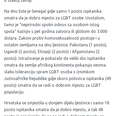
u svakoj zemlji.
Na dnu liste je Senegal gdje samo 1 posto ispitanika
smatra da je dobro mjesto za LGBT osobe. Uostalom,
tamo je “neprirodni spolni odnos sa osobom istog
spola” kažnjiv s pet godina zatvora ili globom do 3.000
dolara. Zakoni protiv homoseksualnosti postoje i u
ostalim zemljama na dnu ljestvice, Pakistanu (1 posto),
Ugandi (2 posto), Etiopiji (2 posto) i Afganistanu (2
posto). Istraživanje je pokazalo da veliki dio ispitanika
smatra da zemlje afričkog kontinenta pokazuju veoma
slabu toleranciju spram LGBT osoba s iznimkom
Južnoafričke Republike gdje skoro polovica ispitanika (49
posto) smatra da se radi o dobrom mjestu za LGBT
populaciju.
Hrvatska se smjestila u donjem dijelu ljestvice i samo 18
posto ispitanika smatra da je dobro mjesto, a čak 48