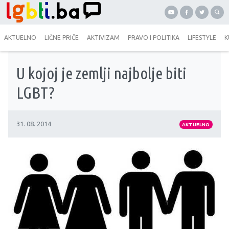
AKTUELNO
LIČNE PRIČE
AKTIVIZAM
PRAVO I POLITIKA
LIFESTYLE
K
U kojoj je zemlji najbolje biti
LGBT?
31. 08. 2014
AKTUELNO