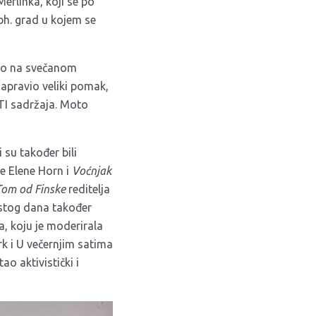
erlinka, koji se po
 bh. grad u kojem se
uto na svečanom
apravio veliki pomak,
BTI sadržaja. Moto
 su također bili
ce Elene Horn i
Voćnjak
Tom od Finske
reditelja
 istog dana također
a, koju je moderirala
rk i U večernjim satima
o aktivistički i