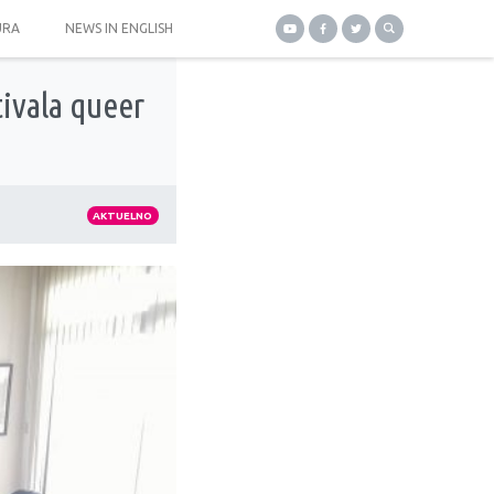
URA
NEWS IN ENGLISH
ivala queer
AKTUELNO