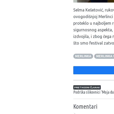
Selma Kešetović, ruko
ovogodišnjoj Merlinci 
proteklo u najboljem r
sigurnosnog aspekta, i
izdvojila, i zbog čega 
što smo festival zatv
MERLINKA
MERLINKA 
Navigacija član
PRETHODNI ČLANAK
Podrška slikovnici ‘Moja du
Komentari