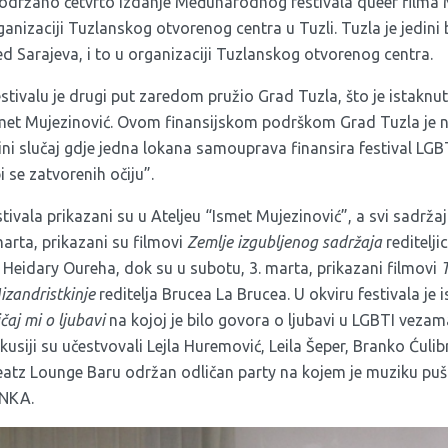
ta održano četvrto izdanje Međunarodnog festivala queer filma M
ganizaciji Tuzlanskog otvorenog centra u Tuzli. Tuzla je jedini
d Sarajeva, i to u organizaciji Tuzlanskog otvorenog centra.
estivalu je drugi put zaredom pružio Grad Tuzla, što je istakn
smet Mujezinović. Ovom finansijskom podrškom Grad Tuzla je n
ini slučaj gdje jedna lokana samouprava finansira festival LG
bi se zatvorenih očiju”.
stivala prikazani su u Ateljeu “Ismet Mujezinović”, a svi sadržaji
marta, prikazani su filmovi
Zemlje izgubljenog sadržaja
reditelji
a Heidary Oureha, dok su u subotu, 3. marta, prikazani filmovi
izandristkinje
reditelja Brucea La Brucea. U okviru festivala je
ičaj mi o ljubavi
na kojoj je bilo govora o ljubavi u LGBTI vezam
kusiji su učestvovali Lejla Huremović, Leila Šeper, Branko Ćulib
atz Lounge Baru održan odličan party na kojem je muziku pušta
ANKA.