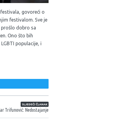
estivala, govoreći o
jim festivalom. Sve je
e prošlo dobro sa
ćen. Ono što bih
z LGBTI populacije, i
weet
SLJEDEĆI ČLANAK
ar Trifunović: Nedostajanje