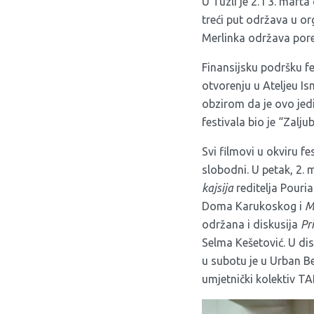
U Tuzli je 2. i 3. mar
treći put održava u or
Merlinka održava pore
Finansijsku podršku f
otvorenju u Ateljeu I
obzirom da je ovo jed
festivala bio je “Zalju
Svi filmovi u okviru fe
slobodni. U petak, 2. 
kajsija
reditelja Pouri
Doma Karukoskog i
M
održana i diskusija
Pr
Selma Kešetović. U dis
u subotu je u Urban Be
umjetnički kolektiv T