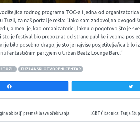
voditeljica rodnog programa TOC-a i jedna od organizatorica f
u Tuzli, za naš portal je rekla: “Jako sam zadovoljna ovogodišn
edu, a meni je, kao organizatorici, laknulo pogotovo što je sv
 što je festival bio prepoznat od strane publike i veoma posje
mi je bilo posebno drago, je što je najviše posjetitelja/ica bilo i
orili fantastičnim partyjem u Urban Beatz Lounge Baru.”
U TUZLI
TUZLANSKI OTVORENI CENTAR
Share
T
aka
gina obitelj’ premašila sva očekivanja
LGBT Čitaonica: Tanja Stup