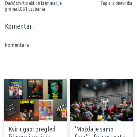
Dačić izvršio akt diskriminacije
Zapis iz dnevnika
prema LGBT osobama
Komentari
komentara
Kvir ugao: pregled
’Možda je samo
filmova i serija iz
faza’’ – forum teatar