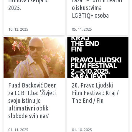
2025.
o iskustvima
LGBTIQ+ osoba
10. 12. 2025
05. 11. 2025
Fuad Backović Deen
20. Pravo Ljudski
za LGBTI.ba: ‘Živjeti
Film Festival: Kraj /
svoju istinu je
The End / Fin
ultimativni oblik
slobode svih nas’
01. 11. 2025
01. 10. 2025