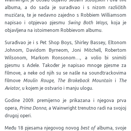
albuma, a do sada je surađivao i s nizom različitih
muzičara, te je nedavno zajedno s Robbiem Williamsom
napisao i otpjevao pjesmu
Swing Both Ways
, koja je
objavljena na istoimenom Robbievom albumu.
Surađivao je i s Pet Shop Boys, Shirley Bassey, Eltonom
Johnom, Davidom Byrneom, Joni Mitchell, Robertom
Wilsonom, Markom Ronsonom…, a volio bi snimiti
pjesmu s Adele. Također je napisao mnoge pjesme za
filmove, a neke od njih su se našle na soundtrackovima
filmove
Moulin Rouge, The Brokeback Mountain
i
The
Aviator
, u kojem je ostvario i manju ulogu.
Godine 2009. premijerno je prikazana i njegova prva
opera,
Prima Donna
, a Wainwright trenutno radi na svojoj
drugoj operi.
Među 18 pjesama njegovog novog
best of
albuma, svoje