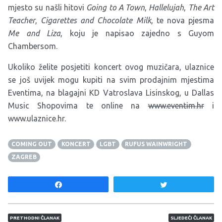
mjesto su našli hitovi
Going to A Town
,
Hallelujah
,
The Art
Teacher
,
Cigarettes and Chocolate Milk
, te nova pjesma
Me and Liza
, koju je napisao zajedno s Guyom
Chambersom.
Ukoliko želite posjetiti koncert ovog muzičara, ulaznice
se još uvijek mogu kupiti na svim prodajnim mjestima
Eventima, na blagajni KD Vatroslava Lisinskog, u Dallas
Music Shopovima te online na
www.eventim.hr
i
www.ulaznice.hr
.
COMING OUT
KONCERT
LGBT
RUFUS WAINWRIGHT
ZAGREB
Share
Tweet
Navigacija članaka
PRETHODNI ČLANAK
SLJEDEĆI ČLANAK