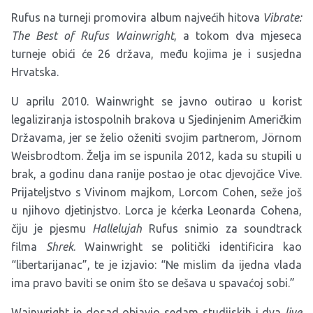
Rufus na turneji promovira album najvećih hitova
Vibrate:
The Best of Rufus Wainwright
, a tokom dva mjeseca
turneje obići će 26 država, među kojima je i susjedna
Hrvatska.
U aprilu 2010. Wainwright se javno outirao u korist
legaliziranja istospolnih brakova u Sjedinjenim Američkim
Državama, jer se želio oženiti svojim partnerom, Jörnom
Weisbrodtom. Želja im se ispunila 2012, kada su stupili u
brak, a godinu dana ranije postao je otac djevojčice Vive.
Prijateljstvo s Vivinom majkom, Lorcom Cohen, seže još
u njihovo djetinjstvo. Lorca je kćerka Leonarda Cohena,
čiju je pjesmu
Hallelujah
Rufus snimio za soundtrack
filma
Shrek
. Wainwright se politički identificira kao
“libertarijanac”, te je izjavio: “Ne mislim da ijedna vlada
ima pravo baviti se onim što se dešava u spavaćoj sobi.”
Wainwright je dosad objavio sedam studijskih i dva
live