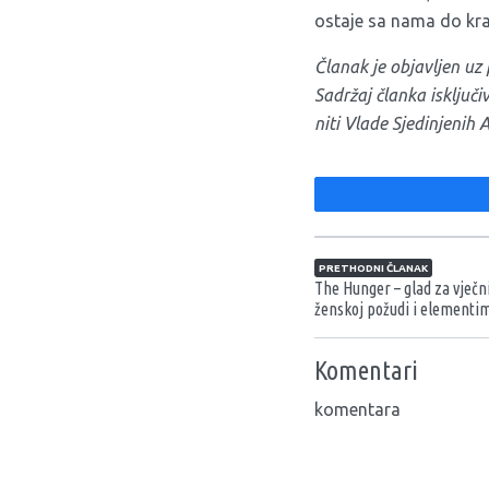
ostaje sa nama do kra
Članak je objavljen u
Sadržaj članka isključ
niti Vlade Sjedinjenih 
Navigacija član
PRETHODNI ČLANAK
The Hunger – glad za vječn
ženskoj požudi i element
Komentari
komentara