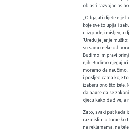
oblasti razvojne psih
„Odgajati dijete nije 
koje sve to upija i sa
u izgradnji mišljenja 
‘Uredu je jer je muško;
su samo neke od poruka
Budimo im pravi primj
njih. Budimo njegujući
moramo da naučimo. Ni
i posljedicama koje t
izaberu ono što žele. 
da nauče da se zakoni
djecu kako da žive, a
Zato, svaki put kada iz
razmislite o tome ko to
na reklamama, na tele