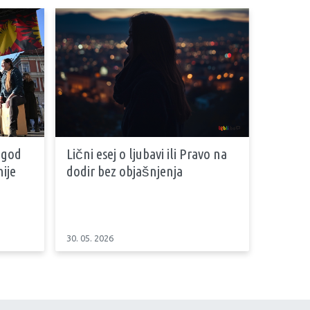
 god
Lični esej o ljubavi ili Pravo na
ije
dodir bez objašnjenja
30. 05. 2026