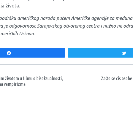
ja života.
z podršku američkog naroda putem Američke agencije za međunar
iva je odgovornost Sarajevskog otvorenog centra i nužno ne od
Američkih Država.
Share
T
aka
im životom u filmu o biseksualnosti,
Zašto se cis osobe
ima vampirizma