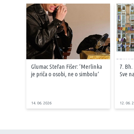
Glumac Stefan Fišer: ‘Merlinka
7. Bh.
je priča o osobi, ne o simbolu’
Sve na
14. 06. 2026
12. 06. 