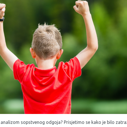
analizom sopstvenog odgoja? Prisjetimo se kako je bilo zatraži