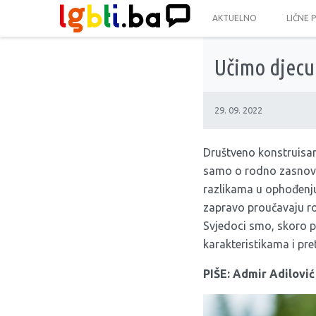
AKTUELNO
LIČNE 
Učimo djecu 
29. 09. 2022
Društveno konstruisan
samo o rodno zasnovan
razlikama u ophođenju
zapravo proučavaju rod
Svjedoci smo, skoro p
karakteristikama i pr
PIŠE: Admir Adilović