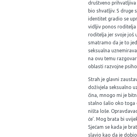
društveno prihvatljiva
bio shvatljiv. S druge
identitet gradio se up
vidljiv ponos roditelja
roditelja jer svoje još
smatramo da je to jedi
seksualna uznemiravan
na ovu temu razgovaral
oblasti razvojne psiho
Strah je glavni zausta
doživjela seksualno u
čina, mnogo mi je bitn
stalno šalio oko toga
ništa loše. Opravdavao
će’. Mog brata bi uvij
Sjećam se kada je brat
slavio kao da je dobio