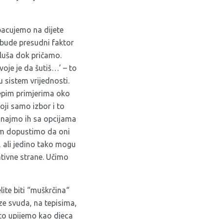
ebacujemo na dijete
a bude presudni faktor
sluša dok pričamo.
voje je da šutiš…’ – to
 sistem vrijednosti.
jepim primjerima oko
oji samo izbor i to
znajmo ih sa opcijama
 im dopustimo da oni
, ali jedino tako mogu
ativne strane. Učimo
lite biti “muškrčina“
aze svuda, na tepisima,
to upijemo kao djeca