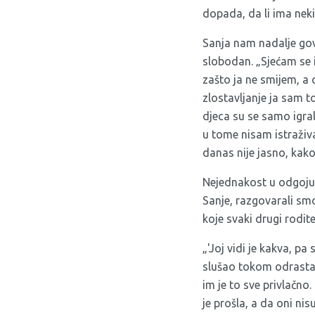
dopada, da li ima neki
Sanja nam nadalje govo
slobodan. „Sjećam se i
zašto ja ne smijem, a 
zlostavljanje ja sam 
djeca su se samo igra
u tome nisam istraživa
danas nije jasno, kako
Nejednakost u odgoju 
Sanje, razgovarali smo
koje svaki drugi rodit
„'Joj vidi je kakva, pa
slušao tokom odrastan
im je to sve privlačno.
je prošla, a da oni nis