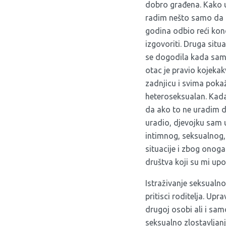
dobro građena. Kako 
radim nešto samo da 
godina odbio reći kono
izgovoriti. Druga situ
se dogodila kada sam 
otac je pravio kojekak
zadnjicu i svima pok
heteroseksualan. Kada
da ako to ne uradim da
uradio, djevojku sam 
intimnog, seksualnog,
situacije i zbog onog
društva koji su mi upo
Istraživanje seksualno
pritisci roditelja. Upr
drugoj osobi ali i samo
seksualno zlostavljan