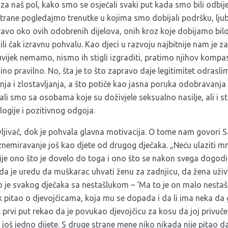
 za naš pol, kako smo se osjećali svaki put kada smo bili odbij
 strane pogledajmo trenutke u kojima smo dobijali podršku, ljub
ravo oko ovih odobrenih dijelova, onih kroz koje dobijamo bil
 ili čak izravnu pohvalu. Kao djeci u razvoju najbitnije nam je 
 uvijek nemamo, nismo ih stigli izgraditi, pratimo njihov kompas
no pravilno. No, šta je to što zapravo daje legitimitet odras
ja i zlostavljanja, a što potiče kao jasna poruka odobravanja 
i smo sa osobama koje su doživjele seksualno nasilje, ali i s
logije i pozitivnog odgoja.
vljivač, dok je pohvala glavna motivacija. O tome nam govori Sa
znemiravanje još kao djete od drugog dječaka. „Neću ulaziti 
ije ono što je dovelo do toga i ono što se nakon svega dogodil
 da je uredu da muškarac uhvati ženu za zadnjicu, da žena uži
 je svakog dječaka sa nestašlukom – ‘Ma to je on malo nestaša
ek pitao o djevojčicama, koja mu se dopada i da li ima neka da
 prvi put rekao da je povukao djevojčicu za kosu da joj privuče
 još jedno dijete. S druge strane mene niko nikada nije pitao da