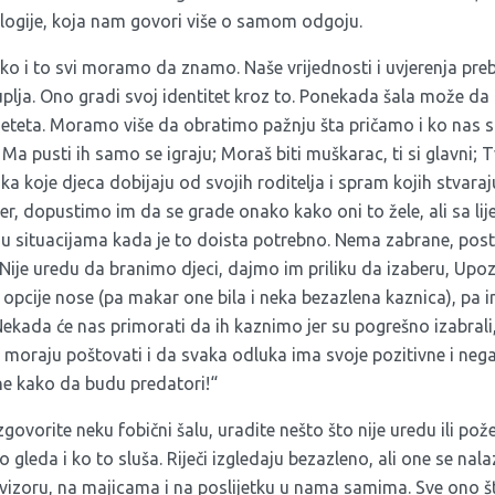
ologije, koja nam govori više o samom odgoju.
lako i to svi moramo da znamo. Naše vrijednosti i uvjerenja pr
kuplja. Ono gradi svoj identitet kroz to. Ponekada šala može d
djeteta. Moramo više da obratimo pažnju šta pričamo i ko nas 
 Ma pusti ih samo se igraju; Moraš biti muškarac, ti si glavni; T
 koje djeca dobijaju od svojih roditelja i spram kojih stvaraju
er, dopustimo im da se grade onako kako oni to žele, ali sa li
 u situacijama kada je to doista potrebno. Nema zabrane, post
je uredu da branimo djeci, dajmo im priliku da izaberu, Upo
o opcije nose (pa makar one bila i neka bezazlena kaznica), pa
Nekada će nas primorati da ih kaznimo jer su pogrešno izabrali
 moraju poštovati i da svaka odluka ima svoje pozitivne i neg
 ne kako da budu predatori!“
govorite neku fobični šalu, uradite nešto što nije uredu ili pože
 gleda i ko to sluša. Riječi izgledaju bezazleno, ali one se nal
vizoru, na majicama i na poslijetku u nama samima. Sve ono š