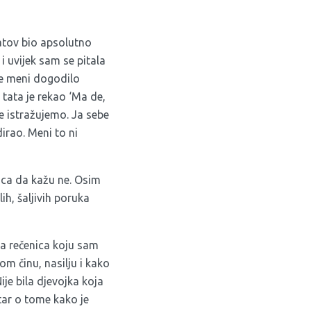
ratov bio apsolutno
i uvijek sam se pitala
se meni dogodilo
tata je rekao ‘Ma de,
e istražujemo. Ja sebe
irao. Meni to ni
ica da kažu ne. Osim
ih, šaljivih poruka
ija rečenica koju sam
m činu, nasilju i kako
ije bila djevojka koja
ntar o tome kako je