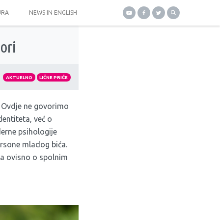
URA
NEWS IN ENGLISH
ori
AKTUELNO
LIČNE PRIČE
. Ovdje ne govorimo
ntiteta, već o
erne psihologije
persone mladog bića.
ta ovisno o spolnim