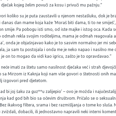
 dječak kojeg želim povuči za kosu i privuči mu pažnju.“
ri koliko su je puta zaustavili u njenom nestašluku, dok je b
 danas dan mame koja kaže ‘Moraš biti dama, ti to ne smiješ’, 
on smije. Pa pobogu isti smo, od iste majke i istog oca. Kada 
to odmah rekla svojim roditeljima, mama je odmah reagovala a 
la’, onda je objašnjavao kako je to sasvim normalno jer mi seb
la, ja sam tu postojala i onda me je neko napao i nasilno me d
 je on to mogao da vidi kao igricu, zašto je to opravdavao.“
neće imati za štetu samo nasilnost dječaka već i strah djevojč
 sa Mirzom iz Kaknja koji nam više govori o štetnosti onih mal
elj izgovori pred djetetom.
 sad bi joj šaku za guz**u zalijepio’ – ovo je možda i najučestal
ja kad god bih bio sa očevim društvom. Pričalo se o seksualno
 Bez ikakvog filtera, srama i bez razmišljanja o tome ko sluša. N
u zviždali, dobacili, ili jednostavno napravili neki interni kome