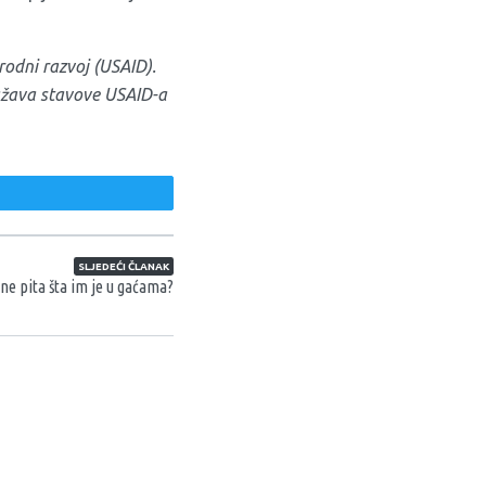
odni razvoj (USAID).
ražava stavove USAID-a
weet
SLJEDEĆI ČLANAK
 ne pita šta im je u gaćama?