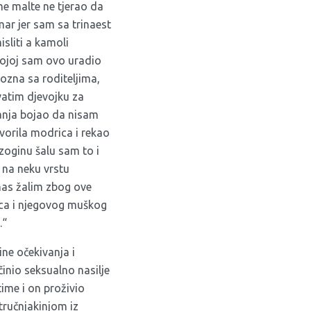
e malte ne tjerao da
r jer sam sa trinaest
sliti a kamoli
 kojoj sam ovo uradio
zna sa roditeljima,
hvatim djevojku za
anja bojao da nisam
vorila modrica i rekao
izoginu šalu sam to i
 na neku vrstu
anas žalim zbog ove
oca i njegovog muškog
.“
ine očekivanja i
očinio seksualno nasilje
 time i on proživio
tručnjakinjom iz