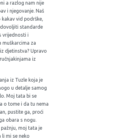
eni a razlog nam nije
av i njegovanje. Naš
o kakav vid podrške,
zadovoljiti standarde
 vrijednosti i
lim muškarcima za
iz djetinstva? Upravo
tručnjakinjama iz
nja iz Tuzle koja je
mnogo u detalje samog
o. Moj tata bi se
va o tome i da tu nema
n, pustite ga, proći
 ga obara s nogu.
 pažnju, moj tata je
 li mi se neko