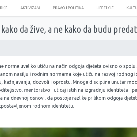
PRIČE
AKTIVIZAM
PRAVO I POLITIKA
LIFESTYLE
KULT
kako da žive, a ne kako da budu predat
e norme uveliko utiču na način odgoja djeteta ovisno o spolu
om nasilju i rodnim normama koje utiču na razvoj rodnog ide
, kažnjavanju, dozvoli i oprostu. Mnoge discipline unutar mod
iteljstvo, mentorstvo i uticaj istih na izgradnju identiteta i 
a na dnevnoj osnovi, da postoje razlike prilikom odgoja djete
etpostavljenom rodnom identitetu.