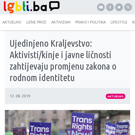
AKTUELNO
LIČNE PRIČE
AKTIVIZAM
PRAVO I POLITIKA
LIFESTYLE
K
Ujedinjeno Kraljevstvo:
Aktivisti/kinje i javne ličnosti
zahtijevaju promjenu zakona o
rodnom identitetu
12. 08. 2019
AKTUELNO