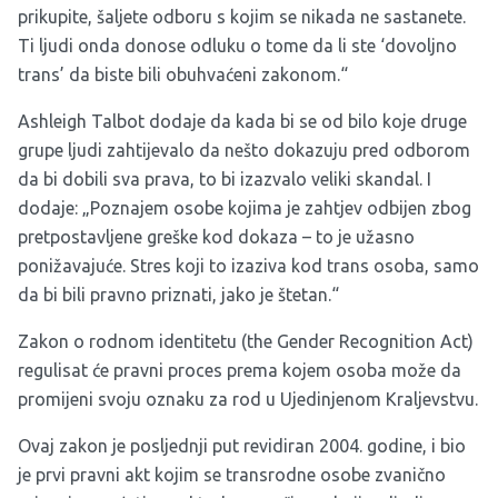
prikupite, šaljete odboru s kojim se nikada ne sastanete.
Ti ljudi onda donose odluku o tome da li ste ‘dovoljno
trans’ da biste bili obuhvaćeni zakonom.“
Ashleigh Talbot dodaje da kada bi se od bilo koje druge
grupe ljudi zahtijevalo da nešto dokazuju pred odborom
da bi dobili sva prava, to bi izazvalo veliki skandal. I
dodaje: „Poznajem osobe kojima je zahtjev odbijen zbog
pretpostavljene greške kod dokaza – to je užasno
ponižavajuće. Stres koji to izaziva kod trans osoba, samo
da bi bili pravno priznati, jako je štetan.“
Zakon o rodnom identitetu (the Gender Recognition Act)
regulisat će pravni proces prema kojem osoba može da
promijeni svoju oznaku za rod u Ujedinjenom Kraljevstvu.
Ovaj zakon je posljednji put revidiran 2004. godine, i bio
je prvi pravni akt kojim se transrodne osobe zvanično