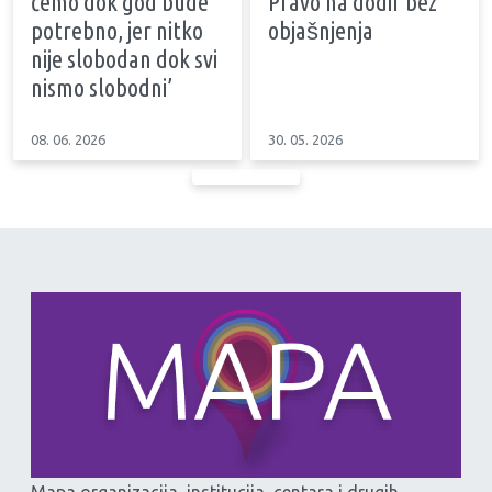
ćemo dok god bude
Pravo na dodir bez
potrebno, jer nitko
objašnjenja
nije slobodan dok svi
nismo slobodni’
08. 06. 2026
30. 05. 2026
Mapa organizacija, institucija, centara i drugih