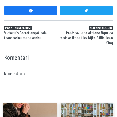
Share
Tweet
Navigacija članaka
PRETHODNI ČLANAK
SLJEDEĆI ČLANAK
Victoria's Secret angažirala
Predstavljena akciona figurica
transrodnu manekenku
teniske ikone i lezbijke Billie Jean
King
Komentari
komentara