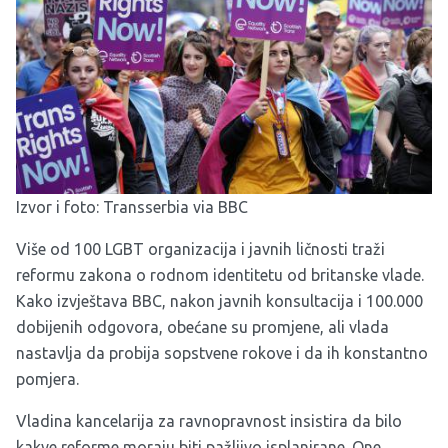
Izvor i foto:
Transserbia
via
BBC
Više od 100 LGBT organizacija i javnih ličnosti traži
reformu zakona o rodnom identitetu od britanske vlade.
Kako izvještava BBC, nakon javnih konsultacija i 100.000
dobijenih odgovora, obećane su promjene, ali vlada
nastavlja da probija sopstvene rokove i da ih konstantno
pomjera.
Vladina kancelarija za ravnopravnost insistira da bilo
kakve reforme moraju biti pažljivo isplanirane. One