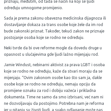
priznaju, međutim, od tada se način na koji se ljudi
određuju umnogome promijenio.
Sada je prema zakonu obavezna medicinska dijagnoza ili
dostavljanje dokaza za trans osobe koje žele da im rod
bude zakonski priznat. Također, tekući zakon ne priznaje
postojanje osoba koje se rodno ne određuju.
Neki tvrde da bi ove reforme mogle da dovedu druge u
opasnost u slučajevima gde ljudi lažno mijenjaju rod.
Jamie Windust, nebinarni aktivist za prava LGBT i osoba
koje se rodno ne određuju, kaže da stvari moraju da se
mijenjaju. “Ovim zakonom osobe kao što sam ja, dakle
osobe koje se rodno ne određuju, nemaju opciju da
promijene oznaku za rod i dobiju važeća i prikladna
dokumenta. Time ne samo da smo izbrisani, već nam ni
ne dozvoljavaju da postojimo. Potrebna nam je reforma
jer u pitanju su životi ljudi, a svako odlaganje može nas