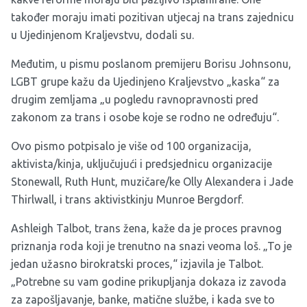
također moraju imati pozitivan utjecaj na trans zajednicu
u Ujedinjenom Kraljevstvu, dodali su.
Međutim, u pismu poslanom premijeru Borisu Johnsonu,
LGBT grupe kažu da Ujedinjeno Kraljevstvo „kaska“ za
drugim zemljama „u pogledu ravnopravnosti pred
zakonom za trans i osobe koje se rodno ne određuju“.
Ovo pismo potpisalo je više od 100 organizacija,
aktivista/kinja, uključujući i predsjednicu organizacije
Stonewall, Ruth Hunt, muzičare/ke Olly Alexandera i Jade
Thirlwall, i trans aktivistkinju Munroe Bergdorf.
Ashleigh Talbot, trans žena, kaže da je proces pravnog
priznanja roda koji je trenutno na snazi veoma loš. „To je
jedan užasno birokratski proces,“ izjavila je Talbot.
„Potrebne su vam godine prikupljanja dokaza iz zavoda
za zapošljavanje, banke, matične službe, i kada sve to