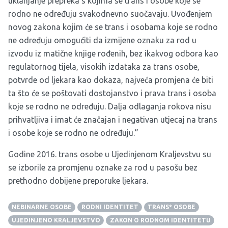
uklanjanje prepreka s kojima se trans i osobe koje se
rodno ne određuju svakodnevno suočavaju. Uvođenjem
novog zakona kojim će se trans i osobama koje se rodno
ne određuju omogućiti da izmijene oznaku za rod u
izvodu iz matične knjige rođenih, bez ikakvog odbora kao
regulatornog tijela, visokih izdataka za trans osobe,
potvrde od ljekara kao dokaza, najveća promjena će biti
ta što će se poštovati dostojanstvo i prava trans i osoba
koje se rodno ne određuju. Dalja odlaganja rokova nisu
prihvatljiva i imat će značajan i negativan utjecaj na trans
i osobe koje se rodno ne određuju.”
Godine 2016. trans osobe u Ujedinjenom Kraljevstvu su
se izborile za promjenu oznake za rod u pasošu bez
prethodno dobijene preporuke ljekara.
NEBINARNE OSOBE
RODNI IDENTITET
TRANS* OSOBE
UJEDINJENO KRALJEVSTVO
ZAKON O RODNOM IDENTITETU