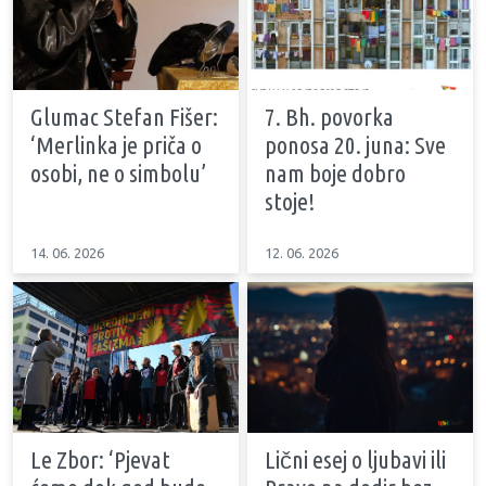
Glumac Stefan Fišer:
7. Bh. povorka
‘Merlinka je priča o
ponosa 20. juna: Sve
osobi, ne o simbolu’
nam boje dobro
stoje!
14. 06. 2026
12. 06. 2026
Le Zbor: ‘Pjevat
Lični esej o ljubavi ili