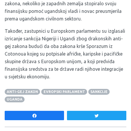
zakona, nekoliko je zapadnih zemalja stopiralo svoju
finansijsku pomoć ugandskoj vladi i novac preusmjerila
prema ugandskom civilnom sektoru.
Također, zastupnici u Europskom parlamentu su izglasali
izricanje sankcija Nigeriji i Ugandi zbog drakonskih anti-
gej zakona budući da oba zakona krše Sporazum iz
Cotonoua kojeg su potpisale afričke, karipske i pacifičke
skupine država s Europskom unijom, a koji predviđa
finansijska sredstva za te države radi njihove integracije
u svjetsku ekonomiju.
ANTI-GEJ ZAKON
EVROPSKI PARLAMENT
SANKCIJE
UGANDA
Share
Tweet