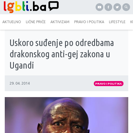
AKTUELNO
LIČNE PRIČE
AKTIVIZAM
PRAVO I POLITIKA
LIFESTYLE
K
Uskoro suđenje po odredbama
drakonskog anti-gej zakona u
Ugandi
29. 04. 2014
PRAVO I POLITIKA