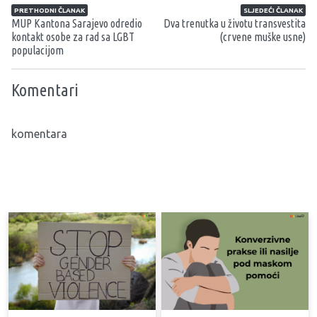
Navigacija članaka
PRETHODNI ČLANAK
SLJEDEĆI ČLANAK
MUP Kantona Sarajevo odredio
Dva trenutka u životu transvestita
kontakt osobe za rad sa LGBT
(crvene muške usne)
populacijom
Komentari
komentara