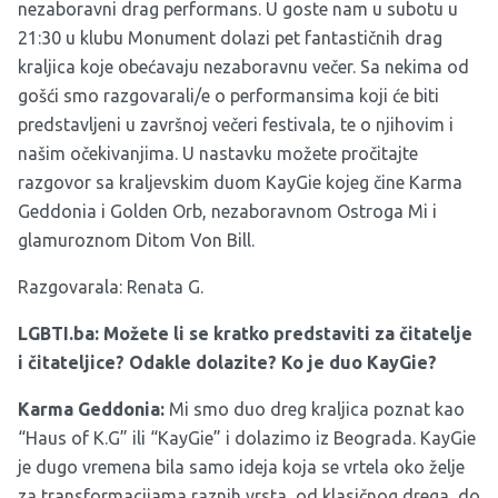
nezaboravni drag performans. U goste nam u subotu u
21:30 u klubu Monument dolazi pet fantastičnih drag
kraljica koje obećavaju nezaboravnu večer. Sa nekima od
gošći smo razgovarali/e o performansima koji će biti
predstavljeni u završnoj večeri festivala, te o njihovim i
našim očekivanjima. U nastavku možete pročitajte
razgovor sa kraljevskim duom KayGie kojeg čine Karma
Geddonia i Golden Orb, nezaboravnom Ostroga Mi i
glamuroznom Ditom Von Bill.
Razgovarala: Renata G.
LGBTI.ba: Možete li se kratko predstaviti za čitatelje
i čitateljice? Odakle dolazite? Ko je duo KayGie?
Karma Geddonia:
Mi smo duo dreg kraljica poznat kao
“Haus of K.G” ili “KayGie” i dolazimo iz Beograda. KayGie
je dugo vremena bila samo ideja koja se vrtela oko želje
za transformacijama raznih vrsta, od klasičnog drega, do