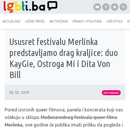
AKTUELNO
LIČNE PRIČE
AKTIVIZAM
PRAVO I POLITIKA
LIFESTYLE
K
Ususret festivalu Merlinka
predstavljamo drag kraljice: duo
KayGie, Ostroga Mi i Dita Von
Bill
05. 02. 2019
AKTUELNO
Pored izvrsnih queer filmova, panela i koncerata koji nas
očekuju u sklopu
Međunarodnog festivala queer filma
Merlinka
, ove godine će publika imati priliku da pogleda i