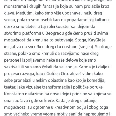
monstruma i drugih fantazija koja su nam prolazile kroz
glavu. Međutim, kako smo više upoznavali našu dreg
scenu, polako smo osetili kao da pripadamo toj kulturi i
ubrzo smo uleteli u taj rolerkouster sa idejom da
stvorimo platformu u Beogradu gde ćemo pružiti svima
mogućnost da krenu na to putovanje. Stoga, KayGie je
incijativa da svi uđu u dreg i tu i ostanu (smijeh). Sa druge
strane, polako smo krenuli da razvijamo naše dreg
persone i ispoljavamo neke naše delove koje smo
sakrivali ili su samo čekali da se ispolje. Karma je i dalje u
procesu razvoja, kao i Golden Orb, ali već vidim kako
sebe pronalazi u nekim oblastima kao što je komedija,
teatar, jake vizualne transformacije i političke poruke.
Konstatno nailazimo na nove ideje i principe sa kojima se
ona suočava i gde se kreće. Kada je dreg u pitanju,
mogućnosti su ogromne u kreativnom polju i zbog toga
smo već neko vreme veoma motivisani da napredujemo i