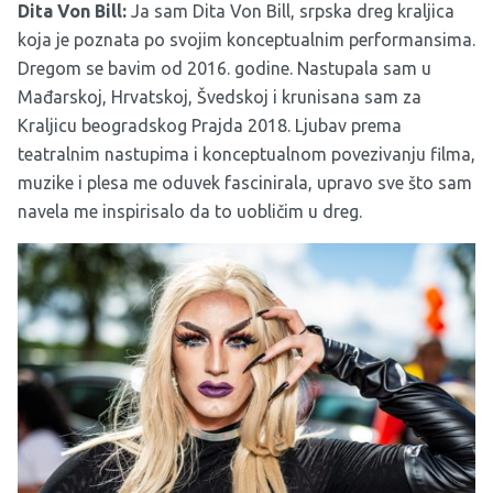
Dita Von Bill:
Ja sam Dita Von Bill, srpska dreg kraljica
koja je poznata po svojim konceptualnim performansima.
Dregom se bavim od 2016. godine. Nastupala sam u
Mađarskoj, Hrvatskoj, Švedskoj i krunisana sam za
Kraljicu beogradskog Prajda 2018. Ljubav prema
teatralnim nastupima i konceptualnom povezivanju filma,
muzike i plesa me oduvek fascinirala, upravo sve što sam
navela me inspirisalo da to uobličim u dreg.