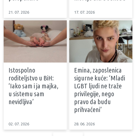
21. 07. 2026
17. 07. 2026
Istospolno
Emina, zaposlenica
roditeljstvo u BiH:
sigurne kuće: ‘Mladi
‘Iako sam i ja majka,
LGBT ljudi ne traže
u sistemu sam
privilegije, nego
nevidljiva’
pravo da budu
prihvaćeni’
02. 07. 2026
28. 06. 2026