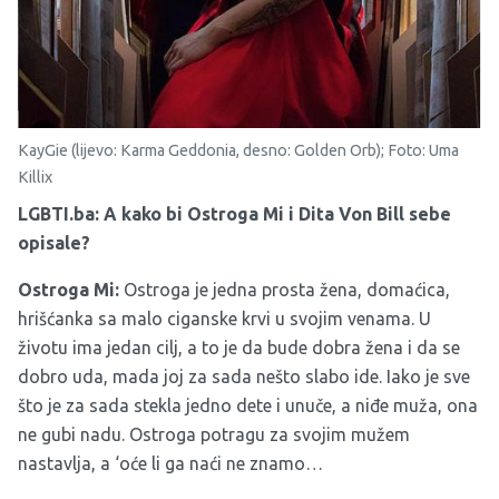
KayGie (lijevo: Karma Geddonia, desno: Golden Orb); Foto: Uma
Killix
LGBTI.ba: A kako bi Ostroga Mi i Dita Von Bill sebe
opisale?
Ostroga Mi:
Ostroga je jedna prosta žena, domaćica,
hrišćanka sa malo ciganske krvi u svojim venama. U
životu ima jedan cilj, a to je da bude dobra žena i da se
dobro uda, mada joj za sada nešto slabo ide. Iako je sve
što je za sada stekla jedno dete i unuče, a niđe muža, ona
ne gubi nadu. Ostroga potragu za svojim mužem
nastavlja, a ‘oće li ga naći ne znamo…