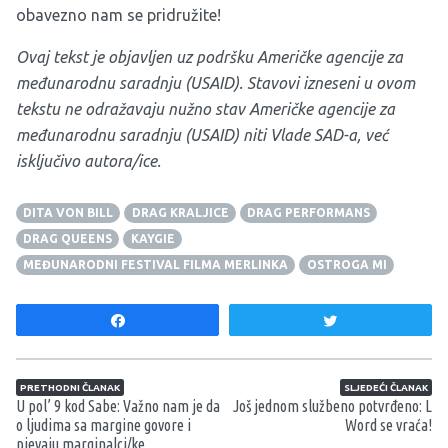
obavezno nam se pridružite!
Ovaj tekst je objavljen uz podršku Američke agencije za
međunarodnu saradnju (USAID).
Stavovi izneseni u ovom
tekstu ne odražavaju nužno stav Američke agencije za
međunarodnu saradnju (USAID) niti Vlade SAD-a, već
isključivo autora/ice.
DITA VON BILL
DRAG KRALJICE
DRAG PERFORMANS
DRAG QUEENS
KAYGIE
MEĐUNARODNI FESTIVAL FILMA MERLINKA
OSTROGA MI
Share
Tweet
Navigacija članaka
PRETHODNI ČLANAK
SLJEDEĆI ČLANAK
U pol’ 9 kod Sabe: Važno nam je da
Još jednom službeno potvrđeno: L
o ljudima sa margine govore i
Word se vraća!
pjevaju marginalci/ke