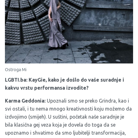
Ostroga Mi
LGBTI.ba: KayGie, kako je došlo do vaše suradnje i
kakvu vrstu performansa izvodite?
Karma Geddonia:
Upoznali smo se preko Grindra, kao i
svi ostali, i tu nema mnogo kreativnosti koju možemo da
izdvojimo (smijeh). U suštini, početak naše saradnje je
bila klasična gej veza koja je dovela do toga da se
upoznamo i shvatimo da smo ljubitelji transformacija,