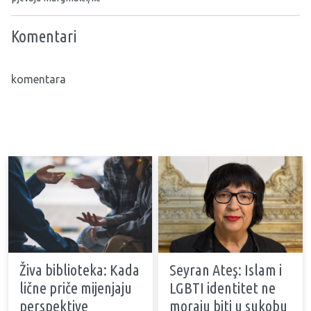
Komentari
komentara
Živa biblioteka: Kada
Seyran Ateş: Islam i
lične priče mijenjaju
LGBTI identitet ne
perspektive
moraju biti u sukobu