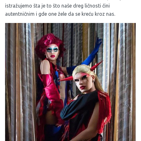
istražujemo šta je to što naše dreg ličnosti čini
autentničnim i gde one žele da se kreću kroz nas.