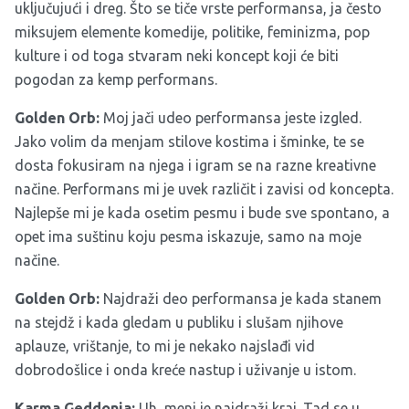
uključujući i dreg. Što se tiče vrste performansa, ja često
miksujem elemente komedije, politike, feminizma, pop
kulture i od toga stvaram neki koncept koji će biti
pogodan za kemp performans.
Golden Orb:
Moj jači udeo performansa jeste izgled.
Jako volim da menjam stilove kostima i šminke, te se
dosta fokusiram na njega i igram se na razne kreativne
načine. Performans mi je uvek različit i zavisi od koncepta.
Najlepše mi je kada osetim pesmu i bude sve spontano, a
opet ima suštinu koju pesma iskazuje, samo na moje
načine.
Golden Orb:
Najdraži deo performansa je kada stanem
na stejdž i kada gledam u publiku i slušam njihove
aplauze, vrištanje, to mi je nekako najslađi vid
dobrodošlice i onda kreće nastup i uživanje u istom.
Karma Geddonia:
Uh, meni je najdraži kraj. Tad se u