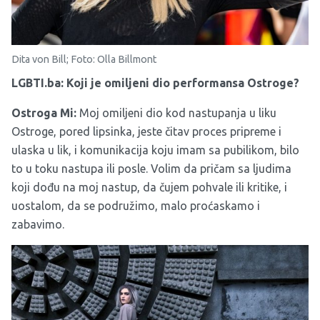
Dita von Bill; Foto: Olla Billmont
LGBTI.ba: Koji je omiljeni dio performansa Ostroge?
Ostroga Mi:
Moj omiljeni dio kod nastupanja u liku
Ostroge, pored lipsinka, jeste čitav proces pripreme i
ulaska u lik, i komunikacija koju imam sa pubilikom, bilo
to u toku nastupa ili posle. Volim da pričam sa ljudima
koji dođu na moj nastup, da čujem pohvale ili kritike, i
uostalom, da se podružimo, malo proćaskamo i
zabavimo.