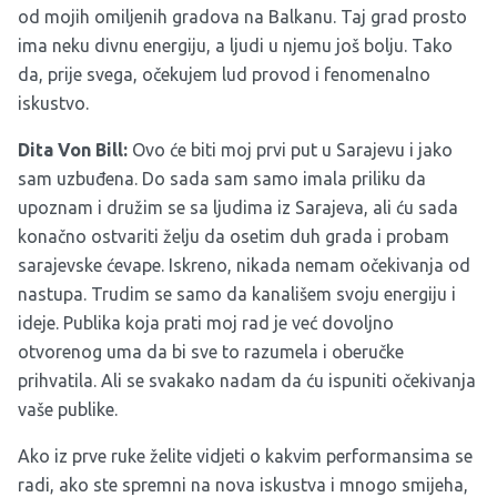
od mojih omiljenih gradova na Balkanu. Taj grad prosto
ima neku divnu energiju, a ljudi u njemu još bolju. Tako
da, prije svega, očekujem lud provod i fenomenalno
iskustvo.
Dita Von Bill:
Ovo će biti moj prvi put u Sarajevu i jako
sam uzbuđena. Do sada sam samo imala priliku da
upoznam i družim se sa ljudima iz Sarajeva, ali ću sada
konačno ostvariti želju da osetim duh grada i probam
sarajevske ćevape. Iskreno, nikada nemam očekivanja od
nastupa. Trudim se samo da kanališem svoju energiju i
ideje. Publika koja prati moj rad je već dovoljno
otvorenog uma da bi sve to razumela i oberučke
prihvatila. Ali se svakako nadam da ću ispuniti očekivanja
vaše publike.
Ako iz prve ruke želite vidjeti o kakvim performansima se
radi, ako ste spremni na nova iskustva i mnogo smijeha,