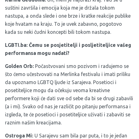
suštini završila i emocija koja me je držala tokom
nastupa, a onda slede i one brze i kratke reakcije publike
koje hvatam na kraju. To je uvek zabavno, pogotovo
kada su neki čudni koncepti bili tokom nastupa.
LGBTI.ba: Čemu se posjetitelji i posljetiteljice vašeg
performansa mogu nadati?
Golden Orb:
Počastvovani smo pozivom i radujemo se
što ćemo učestvovati na Merlinka festivalu i imati priliku
da upoznamo LGBTQ ljude iz Sarajeva. Posetioci i
posetiteljice mogu da očekuju veoma kreativne
performere koji će dati sve od sebe da bi se drugi zabavili
(a i mi). Svako od nas je različit po pitanju performansa i
izgleda, te će posetioci i posetiteljice uživati i zabaviti se
raznim našim kreacijama.
Ostroga Mi:
U Sarajevu sam bila par puta, i to je jedan