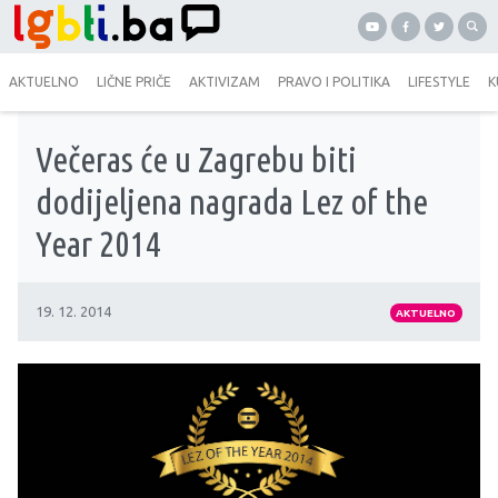
AKTUELNO
LIČNE PRIČE
AKTIVIZAM
PRAVO I POLITIKA
LIFESTYLE
K
Večeras će u Zagrebu biti
dodijeljena nagrada Lez of the
Year 2014
19. 12. 2014
AKTUELNO