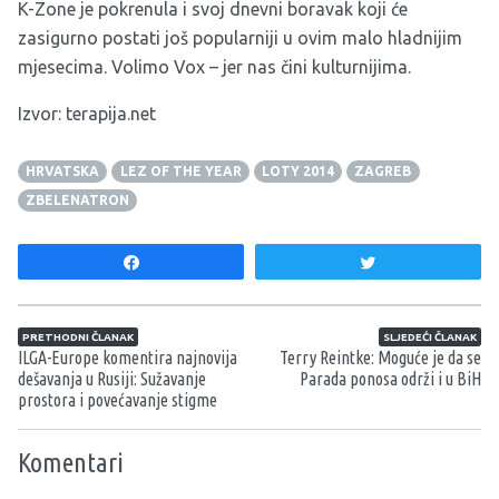
K-Zone je pokrenula i svoj dnevni boravak koji će
zasigurno postati još popularniji u ovim malo hladnijim
mjesecima. Volimo Vox – jer nas čini kulturnijima.
Izvor:
terapija.net
HRVATSKA
LEZ OF THE YEAR
LOTY 2014
ZAGREB
ZBELENATRON
Share
Tweet
Navigacija članaka
PRETHODNI ČLANAK
SLJEDEĆI ČLANAK
ILGA-Europe komentira najnovija
Terry Reintke: Moguće je da se
dešavanja u Rusiji: Sužavanje
Parada ponosa održi i u BiH
prostora i povećavanje stigme
Komentari