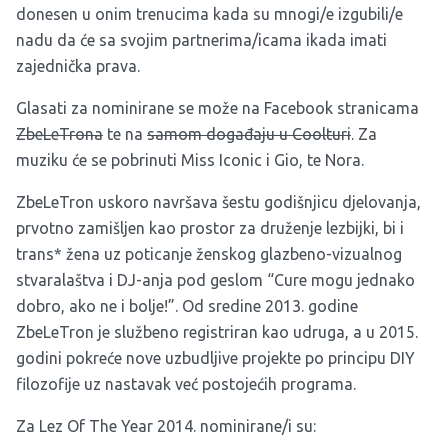
donesen u onim trenucima kada su mnogi/e izgubili/e
nadu da će sa svojim partnerima/icama ikada imati
zajednička prava.
Glasati za nominirane se može na Facebook stranicama
ZbeLeTrona
te na
samom događaju u Coolturi
. Za
muziku će se pobrinuti Miss Iconic i Gio, te Nora.
ZbeLeTron uskoro navršava šestu godišnjicu djelovanja,
prvotno zamišljen kao prostor za druženje lezbijki, bi i
trans* žena uz poticanje ženskog glazbeno-vizualnog
stvaralaštva i DJ-anja pod geslom “Cure mogu jednako
dobro, ako ne i bolje!”. Od sredine 2013. godine
ZbeLeTron je službeno registriran kao udruga, a u 2015.
godini pokreće nove uzbudljive projekte po principu DIY
filozofije uz nastavak već postojećih programa.
Za Lez Of The Year 2014. nominirane/i su: