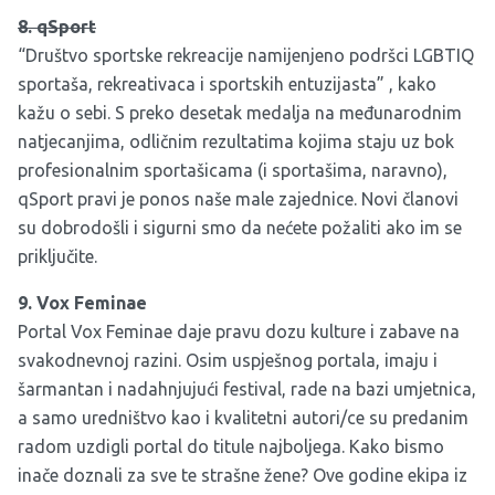
8. qSport
“Društvo sportske rekreacije namijenjeno podršci LGBTIQ
sportaša, rekreativaca i sportskih entuzijasta” , kako
kažu o sebi. S preko desetak medalja na međunarodnim
natjecanjima, odličnim rezultatima kojima staju uz bok
profesionalnim sportašicama (i sportašima, naravno),
qSport pravi je ponos naše male zajednice. Novi članovi
su dobrodošli i sigurni smo da nećete požaliti ako im se
priključite.
9. Vox Feminae
Portal Vox Feminae daje pravu dozu kulture i zabave na
svakodnevnoj razini. Osim uspješnog portala, imaju i
šarmantan i nadahnjujući festival, rade na bazi umjetnica,
a samo uredništvo kao i kvalitetni autori/ce su predanim
radom uzdigli portal do titule najboljega. Kako bismo
inače doznali za sve te strašne žene? Ove godine ekipa iz