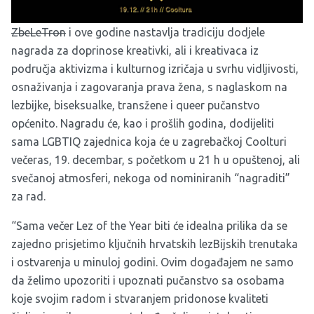
ZbeLeTron
i ove godine nastavlja tradiciju dodjele
nagrada za doprinose kreativki, ali i kreativaca iz
područja aktivizma i kulturnog izričaja u svrhu vidljivosti,
osnaživanja i zagovaranja prava žena, s naglaskom na
lezbijke, biseksualke, transžene i queer pučanstvo
općenito. Nagradu će, kao i prošlih godina, dodijeliti
sama LGBTIQ zajednica koja će u zagrebačkoj Coolturi
večeras, 19. decembar, s početkom u 21 h u opuštenoj, ali
svečanoj atmosferi, nekoga od nominiranih “nagraditi”
za rad.
“Sama večer Lez of the Year biti će idealna prilika da se
zajedno prisjetimo ključnih hrvatskih lezBijskih trenutaka
i ostvarenja u minuloj godini. Ovim događajem ne samo
da želimo upozoriti i upoznati pučanstvo sa osobama
koje svojim radom i stvaranjem pridonose kvaliteti