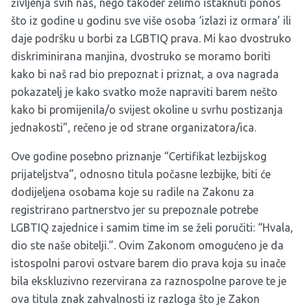
življenja svih nas, nego također želimo istaknuti ponos
što iz godine u godinu sve više osoba ‘izlazi iz ormara’ ili
daje podršku u borbi za LGBTIQ prava. Mi kao dvostruko
diskriminirana manjina, dvostruko se moramo boriti
kako bi naš rad bio prepoznat i priznat, a ova nagrada
pokazatelj je kako svatko može napraviti barem nešto
kako bi promijenila/o svijest okoline u svrhu postizanja
jednakosti”, rečeno je od strane organizatora/ica.
Ove godine posebno priznanje “Certifikat lezbijskog
prijateljstva”, odnosno titula počasne lezbijke, biti će
dodijeljena osobama koje su radile na Zakonu za
registrirano partnerstvo jer su prepoznale potrebe
LGBTIQ zajednice i samim time im se želi poručiti: “Hvala,
dio ste naše obitelji.”. Ovim Zakonom omogućeno je da
istospolni parovi ostvare barem dio prava koja su inače
bila ekskluzivno rezervirana za raznospolne parove te je
ova titula znak zahvalnosti iz razloga što je Zakon