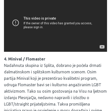
4. Minival / Flomaster
Nadahnuta skupina iz Splita, dobrano je počela drmati
dalmatinskom i splitskom kulturnom scenom. Osim
partija Minival koji je prezentirao kvalitetni program,
udruga Flomaster
bavi se i kulturno angažiranim LGBT
aktivizmom. Tako su osim gostovanja na Visu na ljetnom
izdanju PlesnjaQa, nedavno napravili i izložbu o
LGBT/straight prijateljstvima. Takva promišljena
inicijativa pravo je osvježenje u moru događaja i ovime