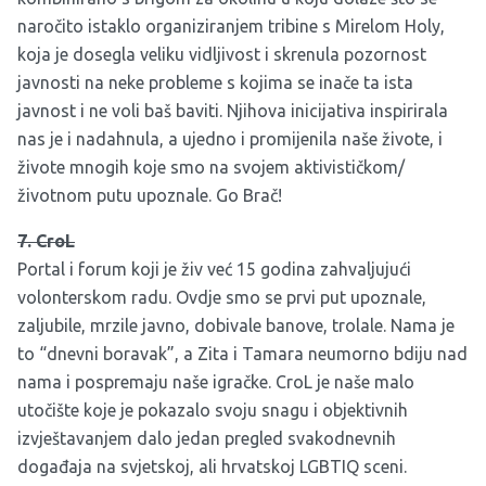
naročito istaklo organiziranjem tribine s Mirelom Holy,
koja je dosegla veliku vidljivost i skrenula pozornost
javnosti na neke probleme s kojima se inače ta ista
javnost i ne voli baš baviti. Njihova inicijativa inspirirala
nas je i nadahnula, a ujedno i promijenila naše živote, i
živote mnogih koje smo na svojem aktivističkom/
životnom putu upoznale. Go Brač!
7. CroL
Portal i forum koji je živ već 15 godina zahvaljujući
volonterskom radu. Ovdje smo se prvi put upoznale,
zaljubile, mrzile javno, dobivale banove, trolale. Nama je
to “dnevni boravak”, a Zita i Tamara neumorno bdiju nad
nama i pospremaju naše igračke. CroL je naše malo
utočište koje je pokazalo svoju snagu i objektivnih
izvještavanjem dalo jedan pregled svakodnevnih
događaja na svjetskoj, ali hrvatskoj LGBTIQ sceni.