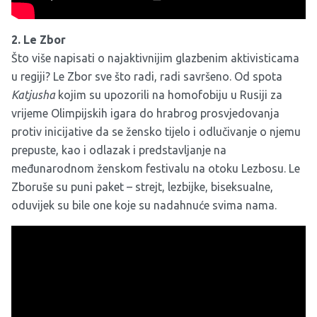
usamljeni u svojem svakodnevnom lezbijstvu.
2. Le Zbor
Što više napisati o najaktivnijim glazbenim aktivisticama
u regiji?
Le Zbor
sve što radi, radi savršeno. Od spota
Katjusha
kojim su upozorili na homofobiju u Rusiji za
vrijeme Olimpijskih igara do hrabrog prosvjedovanja
protiv inicijative da se žensko tijelo i odlučivanje o njemu
prepuste, kao i odlazak i predstavljanje na
međunarodnom ženskom festivalu na otoku Lezbosu. Le
Zboruše su puni paket – strejt, lezbijke, biseksualne,
oduvijek su bile one koje su nadahnuće svima nama.