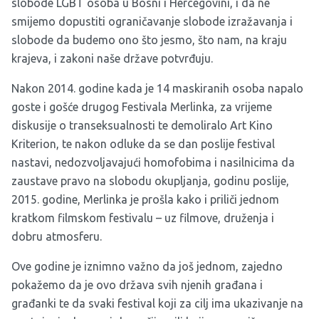
slobode LGBT osoba u Bosni i Hercegovini, i da ne
smijemo dopustiti ograničavanje slobode izražavanja i
slobode da budemo ono što jesmo, što nam, na kraju
krajeva, i zakoni naše države potvrđuju.
Nakon 2014. godine kada je 14 maskiranih osoba napalo
goste i gošće drugog Festivala Merlinka, za vrijeme
diskusije o transeksualnosti te demoliralo Art Kino
Kriterion, te nakon odluke da se dan poslije festival
nastavi, nedozvoljavajući homofobima i nasilnicima da
zaustave pravo na slobodu okupljanja, godinu poslije,
2015. godine, Merlinka je prošla kako i priliči jednom
kratkom filmskom festivalu – uz filmove, druženja i
dobru atmosferu.
Ove godine je iznimno važno da još jednom, zajedno
pokažemo da je ovo država svih njenih građana i
građanki te da svaki festival koji za cilj ima ukazivanje na