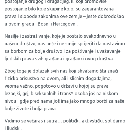
postojanje drugog i drugačijeg, ili koji promoviše
postojanje bilo koje skupine kojoj su zagarantovana
prava i slobode zakonima ove zemlje – jeste dobrodošao
u ovom gradu i Bosni i Hercegovni.
Nasilje i zastrašivanje, koje je postalo svakodnevno u
našem društvu, nas neće i ne smije spriječiti da nastavimo
sa borbom za bolje društvo i za poštivanje i uvažavanje
ljudskih prava svih građana i građanki ovog društva.
Zbog toga je dolazak svih nas koji shvatamo šta znači
fizičko prisustvo na ovom, ali i sličnim događajima,
veoma važno, pogotovo u državi u kojoj su prava
lezbejki, gej, biseksualnih i trans* osoba još na niskom
nivou i gdje pred nama još ima jako mnogo borbi za naše
bolje živote i bolja prava.
Vidimo se večaras i sutra… politički, aktivstički, solidarno
i ljudski.