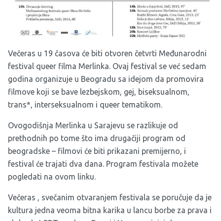
Večeras u 19 časova će biti otvoren četvrti Međunarodni
festival queer filma Merlinka. Ovaj festival se već sedam
godina organizuje u Beogradu sa idejom da promovira
filmove koji se bave lezbejskom, gej, biseksualnom,
trans*, interseksualnom i queer tematikom.
Ovogodišnja Merlinka u Sarajevu se razlikuje od
prethodnih po tome što ima drugačiji program od
beogradske – filmovi će biti prikazani premijerno, i
festival će trajati dva dana. Program festivala možete
pogledati na ovom
linku
.
Večeras , svečanim otvaranjem festivala se poručuje da je
kultura jedna veoma bitna karika u lancu borbe za prava i