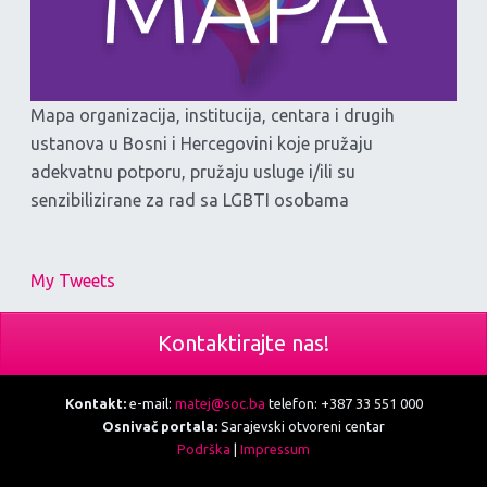
Mapa organizacija, institucija, centara i drugih
ustanova u Bosni i Hercegovini koje pružaju
adekvatnu potporu, pružaju usluge i/ili su
senzibilizirane za rad sa LGBTI osobama
My Tweets
Kontaktirajte nas!
Kontakt:
e-mail:
matej@soc.ba
telefon: +387 33 551 000
Osnivač portala:
Sarajevski otvoreni centar
Podrška
|
Impressum