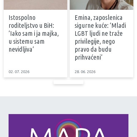
Istospolno
Emina, zaposlenica
roditeljstvo u BiH:
sigurne kuće: ‘Mladi
‘Iako sam i ja majka,
LGBT ljudi ne traže
u sistemu sam
privilegije, nego
nevidljiva’
pravo da budu
prihvaćeni’
02. 07. 2026
28. 06. 2026