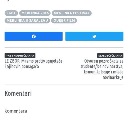
LGBT
MERLINKA 2016
MERLINKA FESTIVAL
MERLINKA U SARAJEVU
QUEER FILM
Share
Tweet
Navigacija članaka
PRETHODNI ČLANAK
SLJEDEĆI ČLANAK
LE ZBOR: Mi smo protiv ugnjetača
Otvoren poziv: Škola za
i njihovih pomagača
studente/ice novinarstva,
komunikologije i mlade
novinarke_e
Komentari
komentara