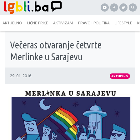
AKTUELNO
LIČNE PRIČE
AKTIVIZAM
PRAVO I POLITIKA
LIFESTYLE
K
Večeras otvaranje četvrte
Merlinke u Sarajevu
29. 01. 2016
AKTUELNO