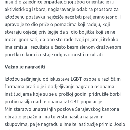
nisu dio zajednice pripadajući joj zbog orijentacije ili
aktivističkog izbora, naglašavanje odabira prostora za
izložbenu postavku najčešće neće biti pretjerano jasno. I
upravo je to dio priče o pomacima koji raduju, koji
stvaraju osjećaj privilegije da si dio boljitka koji se ne
može ignorisati, da ono što rade tvoji prijatelji itekako
ima smisla i rezultata u često besmislenom društvenom
poretku u kom izostaje odgovornost i rezultati.
Važno je nagraditi
Izložbu sačinjenju od iskustava LGBT osoba u različitim
formama pratilo je i dodjeljivanje nagrada osobama i
institucijama koje su se u prošloj godini pridružile borbi
protiv nasilja nad osobama iz LGBT populacije.
Ministarstvo unutrašnjih poslova Sarajevskog kantona
obratilo je pažnju i na tu vrstu nasilja na javnim
skupovima, pa je nagradu u ime te institucije primio Josip