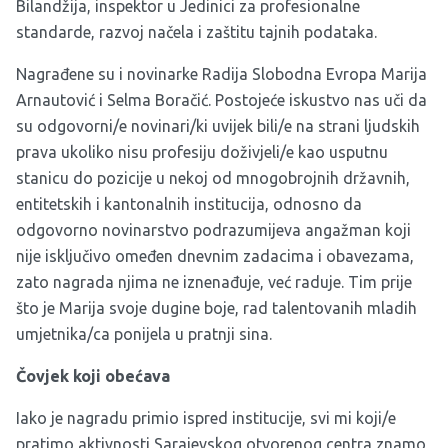
Bilandžija, inspektor u Jedinici za profesionalne
standarde, razvoj načela i zaštitu tajnih podataka.
Nagrađene su i novinarke Radija Slobodna Evropa Marija
Arnautović i Selma Boračić. Postojeće iskustvo nas uči da
su odgovorni/e novinari/ki uvijek bili/e na strani ljudskih
prava ukoliko nisu profesiju doživjeli/e kao usputnu
stanicu do pozicije u nekoj od mnogobrojnih državnih,
entitetskih i kantonalnih institucija, odnosno da
odgovorno novinarstvo podrazumijeva angažman koji
nije isključivo omeđen dnevnim zadacima i obavezama,
zato nagrada njima ne iznenađuje, već raduje. Tim prije
što je Marija svoje dugine boje, rad talentovanih mladih
umjetnika/ca ponijela u pratnji sina.
Čovjek koji obećava
Iako je nagradu primio ispred institucije, svi mi koji/e
pratimo aktivnosti Sarajevskog otvorenog centra znamo