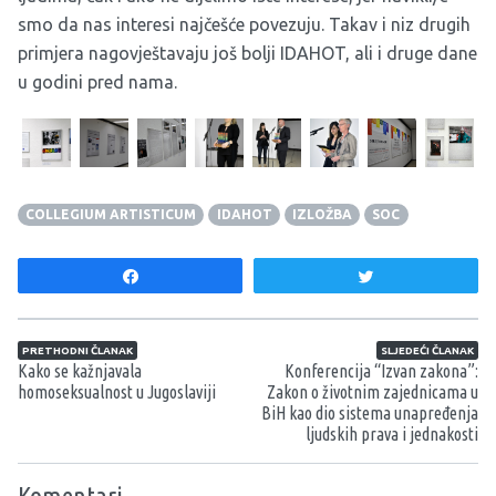
smo da nas interesi najčešće povezuju. Takav i niz drugih
primjera nagovještavaju još bolji IDAHOT, ali i druge dane
u godini pred nama.
COLLEGIUM ARTISTICUM
IDAHOT
IZLOŽBA
SOC
Share
Tweet
Navigacija članaka
PRETHODNI ČLANAK
SLJEDEĆI ČLANAK
Kako se kažnjavala
Konferencija “Izvan zakona”:
homoseksualnost u Jugoslaviji
Zakon o životnim zajednicama u
BiH kao dio sistema unapređenja
ljudskih prava i jednakosti