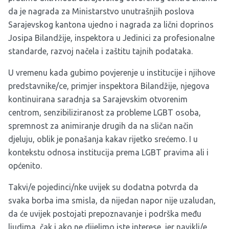
da je nagrada za Ministarstvo unutrašnjih poslova
Sarajevskog kantona ujedno i nagrada za lični doprinos
Josipa Bilandžije, inspektora u Jedinici za profesionalne
standarde, razvoj načela i zaštitu tajnih podataka.
U vremenu kada gubimo povjerenje u institucije i njihove
predstavnike/ce, primjer inspektora Bilandžije, njegova
kontinuirana saradnja sa Sarajevskim otvorenim
centrom, senzibiliziranost za probleme LGBT osoba,
spremnost za animiranje drugih da na sličan način
djeluju, oblik je ponašanja kakav rijetko srećemo. I u
kontekstu odnosa institucija prema LGBT pravima ali i
općenito.
Takvi/e pojedinci/nke uvijek su dodatna potvrda da
svaka borba ima smisla, da nijedan napor nije uzaludan,
da će uvijek postojati prepoznavanje i podrška među
ljudima, čak i ako ne dijelimo iste interese, jer navikli/e