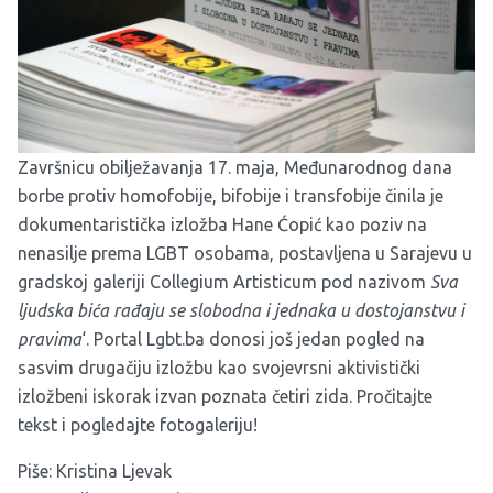
Završnicu obilježavanja 17. maja, Međunarodnog dana
borbe protiv homofobije, bifobije i transfobije činila je
dokumentaristička izložba Hane Ćopić kao poziv na
nenasilje prema LGBT osobama, postavljena u Sarajevu u
gradskoj galeriji Collegium Artisticum pod nazivom
Sva
ljudska bića rađaju se slobodna i jednaka u dostojanstvu i
pravima
‘. Portal Lgbt.ba donosi još jedan pogled na
sasvim drugačiju izložbu kao svojevrsni aktivistički
izložbeni iskorak izvan poznata četiri zida. Pročitajte
tekst i pogledajte fotogaleriju!
Piše: Kristina Ljevak