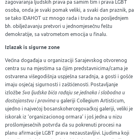
zagovaranja ljudskih prava pa samim tim i prava LGBT
osoba, onda je svaki pomak veliki, a svaki dan praznik, pa
se tako IDAHOT uz mnogo rada i truda na posljednjem
bh. obilježavanju pretvori u jednomjesečnu feštu
demokratije, sa vatrometom emocija u finalu.
Izlazak is sigurne zone
Većina događaja u organizaciji
Sarajevskog otvorenog
centra
su na mjestima sa čijim predstavnicima/cama je
ostvarena višegodišnja uspješna saradnja, a gosti i gošće
imaju osjećaj sigurnosti i zaštićenosti. Postavljanje
izložbe
Sva ljudska bića rađaju se jednaka i slobodna u
dostojanstvu i pravima
u galeriji Collegium Artisticum,
ujedno i najvećoj bosanskohercegovačkoj galeriji, veliki je
iskorak iz ‘organizacionog ormara’ i još jedna u nizu
prošlomjesečnih potvrda da su pokrenuti procesi na
planu afirmacije LGBT prava nezaustavljivi. Ljudima koji