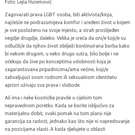
Foto: Lejla Huremović
Zagovarati prava LGBT osoba, biti aktivista/kinja,
najčešće ne podrazumijeva komfor i uređeni život u kojem
je sve posloženo na svoje mjesto, a strah proslijeđen
negdje drugdje, daleko. Velika je sreća da oni/e koji/e su
odlučili/e da njihov život obilježi kontinuirana borba kako
bi nekom drugom, u neko drugo sutra, bilo bolje i ne
očekuju da žive po konceptima udobnosti koja je
zagarantovana pripadnicima/ama većine, koji/e
zahvaljujući svom rodnom ili seksualnom identitetu
apriori uživaju sva prava i slobode.
Ali ima i neke kosmičke pravde u cijelom tom
nepravednom poretku. Kada se borite isključivo za
materijalnu dobit, svaki pomak na tom planu nije
garancija za radost, jednako kao što nije ni napredovanje
na pozicijama vlasti. A kada djelujete u oblasti