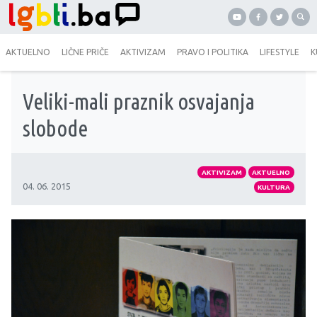
AKTUELNO
LIČNE PRIČE
AKTIVIZAM
PRAVO I POLITIKA
LIFESTYLE
K
Veliki-mali praznik osvajanja
slobode
AKTIVIZAM
AKTUELNO
04. 06. 2015
KULTURA