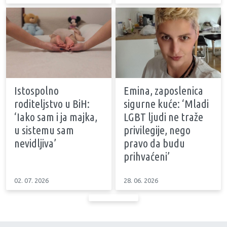
Istospolno
Emina, zaposlenica
roditeljstvo u BiH:
sigurne kuće: ‘Mladi
‘Iako sam i ja majka,
LGBT ljudi ne traže
u sistemu sam
privilegije, nego
nevidljiva’
pravo da budu
prihvaćeni’
02. 07. 2026
28. 06. 2026