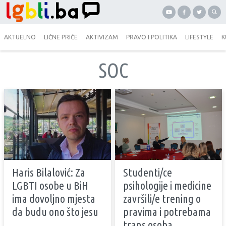
AKTUELNO
LIČNE PRIČE
AKTIVIZAM
PRAVO I POLITIKA
LIFESTYLE
K
SOC
Haris Bilalović: Za
Studenti/ce
LGBTI osobe u BiH
psihologije i medicine
ima dovoljno mjesta
završili/e trening o
da budu ono što jesu
pravima i potrebama
trans osoba