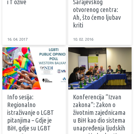
i T ožive
Sarajevskog
otvorenog centra:
Ah, što ćemo ljubav
kriti
16. 04. 2017
10. 02. 2016
Info sesija:
Konferencija “Izvan
Regionalno
zakona”: Zakon o
istraživanje o LGBT
životnim zajednicama
pitanjima – Gdje je
u BiH kao dio sistema
BiH, gdje su LGBT
unapređenja ljudskih