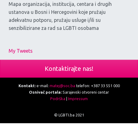
Mapa organizacija, institucija, centara i drugih
ustanova u Bosni i Hercegovini koje pružaju
adekvatnu potporu, pružaju usluge i/ili su
senzibilizirane za rad sa LGBTI osobama
My Tweets
Kontaktirajte nas!
Kontakt:
e-mail:
matej@soc.ba
telefon: +387 33 551 000
Osnivač portala:
Sarajevski otvoreni centar
Podrška
|
Impressum
© LGBTI.ba 2021