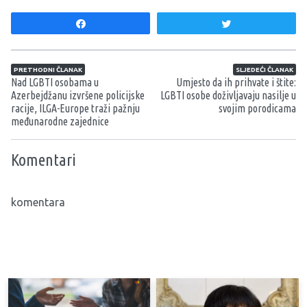
Share
Tweet
Navigacija članaka
PRETHODNI ČLANAK
SLJEDEĆI ČLANAK
Nad LGBTI osobama u
Umjesto da ih prihvate i štite:
Azerbejdžanu izvršene policijske
LGBTI osobe doživljavaju nasilje u
racije, ILGA-Europe traži pažnju
svojim porodicama
međunarodne zajednice
Komentari
komentara