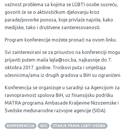
važnost problema sa kojima se LGBTI osobe susreću,
govorit će se o aktivističkom djelovanju kroz
parade/povorke ponosa, koje privlače najviše, kako
medijske, tako i društvene zainteresovanosti.
Program konferencije možete pronaći na
ovom linku
.
Svi zainteresirani se za prisustvo na konferenciji mogu
prijaviti putem maila
lejla@soc.ba
, najkasnije do 7.
oktobra 2017. godine. Troškovi puta i smještaja
učesnicima/ama iz drugih gradova u BiH su ograničeni.
Konferencija se organizuje u saradnji sa Agencijom za
ravnopravnost spolova BiH, uz finansijsku podršku
MATRA programa Ambasade Kraljevine Nizozemske i
Švedske međunarodne razvojne agencije (SIDA).
KONFERENCIJA
SOC
STANJE PRAVA LGBTI OSOBA