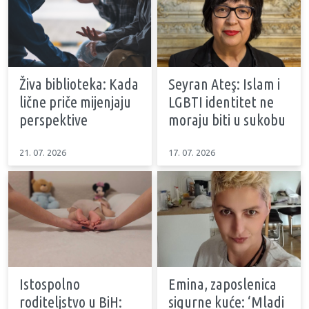
Živa biblioteka: Kada
Seyran Ateş: Islam i
lične priče mijenjaju
LGBTI identitet ne
perspektive
moraju biti u sukobu
21. 07. 2026
17. 07. 2026
Istospolno
Emina, zaposlenica
roditeljstvo u BiH:
sigurne kuće: ‘Mladi