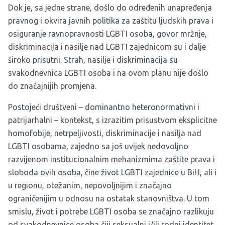
Dok je, sa jedne strane, došlo do određenih unapređenja
pravnog i okvira javnih politika za zaštitu ljudskih prava i
osiguranje ravnopravnosti LGBTI osoba, govor mržnje,
diskriminacija i nasilje nad LGBTI zajednicom su i dalje
široko prisutni. Strah, nasilje i diskriminacija su
svakodnevnica LGBTI osoba i na ovom planu nije došlo
do značajnijih promjena.
Postojeći društveni – dominantno heteronormativni i
patrijarhalni – kontekst, s izrazitim prisustvom eksplicitne
homofobije, netrpeljivosti, diskriminacije i nasilja nad
LGBTI osobama, zajedno sa još uvijek nedovoljno
razvijenom institucionalnim mehanizmima zaštite prava i
sloboda ovih osoba, čine život LGBTI zajednice u BiH, ali i
u regionu, otežanim, nepovoljnijim i značajno
ograničenijim u odnosu na ostatak stanovništva. U tom
smislu, život i potrebe LGBTI osoba se značajno razlikuju
od svakodnevnice osoba čiji seksualni i/ili rodni identitet