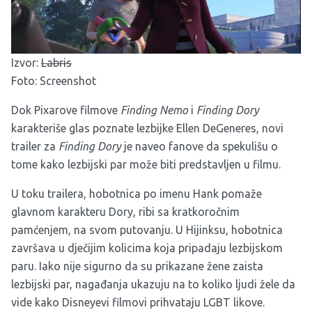
Izvor:
Labris
Foto: Screenshot
Dok Pixarove filmove
Finding Nemo
i
Finding Dory
karakteriše glas poznate lezbijke Ellen DeGeneres, novi
trailer za
Finding Dory
je naveo fanove da spekulišu o
tome kako lezbijski par može biti predstavljen u filmu.
U toku trailera, hobotnica po imenu Hank pomaže
glavnom karakteru Dory, ribi sa kratkoročnim
pamćenjem, na svom putovanju. U Hijinksu, hobotnica
završava u dječijim kolicima koja pripadaju lezbijskom
paru. Iako nije sigurno da su prikazane žene zaista
lezbijski par, nagađanja ukazuju na to koliko ljudi žele da
vide kako Disneyevi filmovi prihvataju LGBT likove.