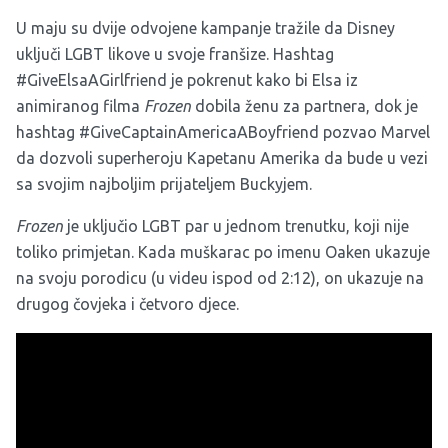
U maju su dvije odvojene kampanje tražile da Disney
uključi LGBT likove u svoje franšize. Hashtag
#GiveElsaAGirlfriend je pokrenut kako bi Elsa iz
animiranog filma
Frozen
dobila ženu za partnera, dok je
hashtag #GiveCaptainAmericaABoyfriend pozvao Marvel
da dozvoli superheroju Kapetanu Amerika da bude u vezi
sa svojim najboljim prijateljem Buckyjem.
Frozen
je uključio LGBT par u jednom trenutku, koji nije
toliko primjetan. Kada muškarac po imenu Oaken ukazuje
na svoju porodicu (u videu ispod od 2:12), on ukazuje na
drugog čovjeka i četvoro djece.