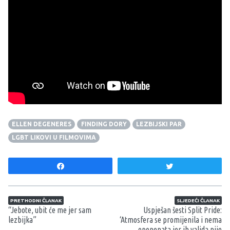
ELLEN DEGENERES
FINDING DORY
LEZBIJSKI PAR
LGBT LIKOVI U FILMOVIMA
Share
Tweet
Navigacija članaka
PRETHODNI ČLANAK
SLJEDEĆI ČLANAK
“Jebote, ubit će me jer sam
Uspješan šesti Split Pride:
lezbijka”
‘Atmosfera se promijenila i nema
oponenata jer ih valjda nije