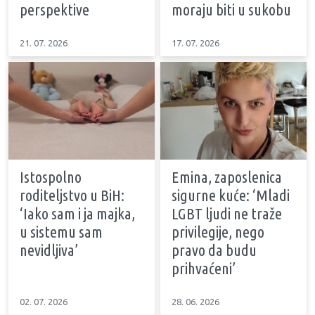
perspektive
moraju biti u sukobu
21. 07. 2026
17. 07. 2026
Istospolno
Emina, zaposlenica
roditeljstvo u BiH:
sigurne kuće: ‘Mladi
‘Iako sam i ja majka,
LGBT ljudi ne traže
u sistemu sam
privilegije, nego
nevidljiva’
pravo da budu
prihvaćeni’
02. 07. 2026
28. 06. 2026