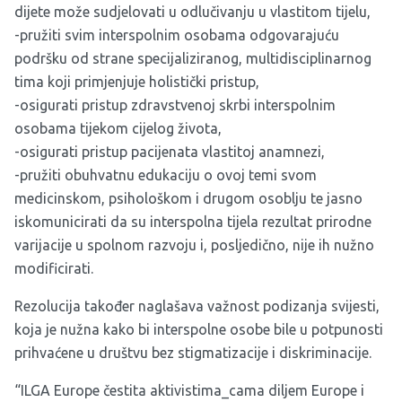
dijete može sudjelovati u odlučivanju u vlastitom tijelu,
-pružiti svim interspolnim osobama odgovarajuću
podršku od strane specijaliziranog, multidisciplinarnog
tima koji primjenjuje holistički pristup,
-osigurati pristup zdravstvenoj skrbi interspolnim
osobama tijekom cijelog života,
-osigurati pristup pacijenata vlastitoj anamnezi,
-pružiti obuhvatnu edukaciju o ovoj temi svom
medicinskom, psihološkom i drugom osoblju te jasno
iskomunicirati da su interspolna tijela rezultat prirodne
varijacije u spolnom razvoju i, posljedično, nije ih nužno
modificirati.
Rezolucija također naglašava važnost podizanja svijesti,
koja je nužna kako bi interspolne osobe bile u potpunosti
prihvaćene u društvu bez stigmatizacije i diskriminacije.
“ILGA Europe čestita aktivistima_cama diljem Europe i