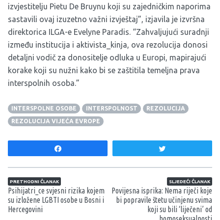
izvjestitelju Pietu De Bruynu koji su zajedničkim naporima
sastavili ovaj izuzetno važni izvještaj”, izjavila je izvršna
direktorica ILGA-e Evelyne Paradis. “Zahvaljujući suradnji
između institucija i aktivista_kinja, ova rezolucija donosi
detaljni vodič za donositelje odluka u Europi, mapirajući
korake koji su nužni kako bi se zaštitila temeljna prava
interspolnih osoba.”
INTERSPOLNE OSOBE
INTERSPOLNOST
REZOLUCIJA
REZOLUCIJA VIJEĆA EVROPE
Share
Tweet
Navigacija članaka
PRETHODNI ČLANAK
SLJEDEĆI ČLANAK
Psihijatri_ce svjesni rizika kojem
Povijesna isprika: Nema riječi koje
su izložene LGBTI osobe u Bosni i
bi popravile štetu učinjenu svima
Hercegovini
koji su bili ‘liječeni’ od
homoseksualnosti