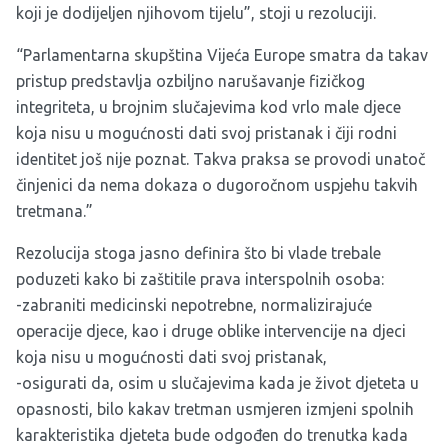
koji je dodijeljen njihovom tijelu”, stoji u rezoluciji.
“Parlamentarna skupština Vijeća Europe smatra da takav
pristup predstavlja ozbiljno narušavanje fizičkog
integriteta, u brojnim slučajevima kod vrlo male djece
koja nisu u mogućnosti dati svoj pristanak i čiji rodni
identitet još nije poznat. Takva praksa se provodi unatoč
činjenici da nema dokaza o dugoročnom uspjehu takvih
tretmana.”
Rezolucija stoga jasno definira što bi vlade trebale
poduzeti kako bi zaštitile prava interspolnih osoba:
-zabraniti medicinski nepotrebne, normalizirajuće
operacije djece, kao i druge oblike intervencije na djeci
koja nisu u mogućnosti dati svoj pristanak,
-osigurati da, osim u slučajevima kada je život djeteta u
opasnosti, bilo kakav tretman usmjeren izmjeni spolnih
karakteristika djeteta bude odgođen do trenutka kada