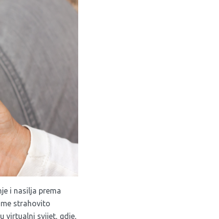
je i nasilja prema
 me strahovito
irtualni svijet, gdje,