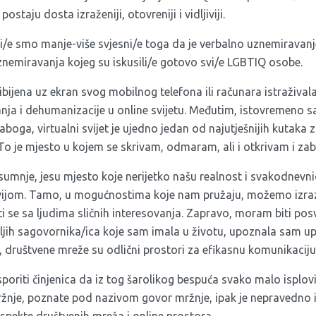
staju dosta izraženiji, otovreniji i vidljiviji.
/e smo manje-više svjesni/e toga da je verbalno uznemiravan
uznemiravanja kojeg su iskusili/e gotovo svi/e LGBTIQ osobe.
jena uz ekran svog mobilnog telefona ili računara istraživala
nja i dehumanizacije u online svijetu. Međutim, istovremeno sa
boga, virtualni svijet je ujedno jedan od najutješnijih kutaka
To je mjesto u kojem se skrivam, odmaram, ali i otkrivam i za
sumnje, jesu mjesto koje nerijetko našu realnost i svakodnevn
vijom. Tamo, u mogućnostima koje nam pružaju, možemo izraziti 
i se sa ljudima sličnih interesovanja. Zapravo, moram biti posv
boljih sagovornika/ica koje sam imala u životu, upoznala sam 
društvene mreže su odlični prostori za efikasnu komunikaciju
riti činjenica da iz tog šarolikog bespuća svako malo isplovi
ržnje, poznate pod nazivom govor mržnje, ipak je nepravedno 