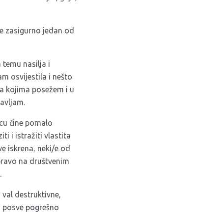
je zasigurno jedan od
 temu nasilja i
m osvijestila i nešto
 za kojima posežem i u
bavljam.
icu čine pomalo
i istražiti vlastita
e iskrena, neki/e od
upravo na društvenim
.
 val destruktivne,
i posve pogrešno