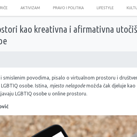
PRIČE
AKTIVIZAM
PRAVO I POLITIKA
LIFESTYLE
KULT
ostori kao kreativna i afirmativna utočiš
be
 i smislenim povodima, pisalo o virtualnom prostoru i društ
 LGBTIQ osobe. Istina,
mjesto nelagode
možda čak djeluje kao 
vljavaju LGBTIQ osobe u online prostoru.
ović