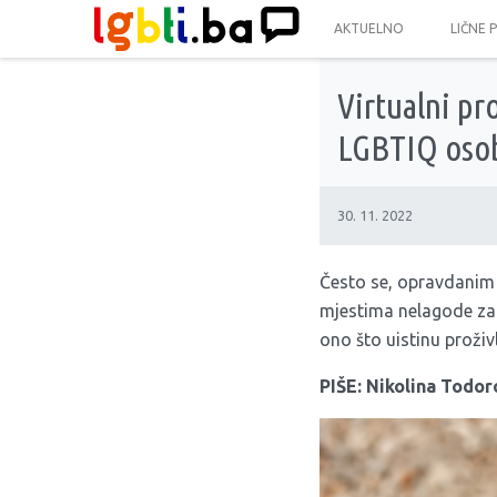
AKTUELNO
LIČNE 
Virtualni pr
LGBTIQ oso
30. 11. 2022
Često se, opravdanim
mjestima nelagode za
ono što uistinu proži
PIŠE: Nikolina Todor