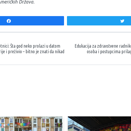
Američkih Država.
Share
T
aka
etnici: Šta god neko prolazi u datom
Edukacija za zdravstvene radnik
je i preživio – bitno je znati da nikad
osoba i postupcima prila