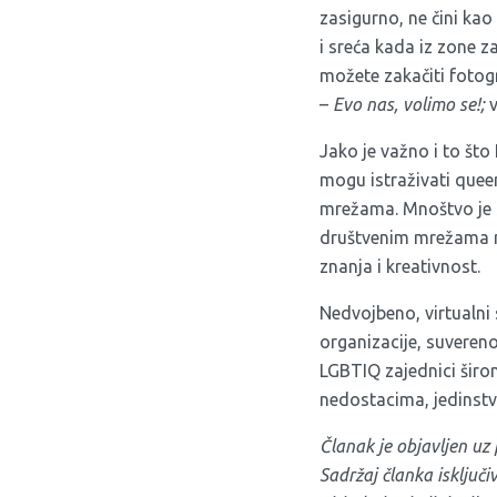
zasigurno, ne čini kao
i sreća kada iz zone z
možete zakačiti fotog
–
Evo nas, volimo se!;
v
Jako je važno i to što
mogu istraživati queer
mrežama. Mnoštvo je s
društvenim mrežama na 
znanja i kreativnost.
Nedvojbeno, virtualni 
organizacije, suvereno 
LGBTIQ zajednici širom
nedostacima, jedinstve
Članak je objavljen u
Sadržaj članka isključ