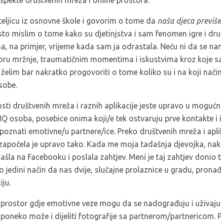
spekte društvenih mreža i online prostora.
teljicu iz osnovne škole i govorim o tome da
naša djeca previš
sto mislim o tome kako su djetinjstva i sam fenomen igre i dr
na, na primjer, vrijeme kada sam ja odrastala. Neću ni da se 
oru mržnje, traumatičnim momentima i iskustvima kroz koje s
želim bar nakratko progovoriti o tome koliko su i na koji nač
sobe.
sti društvenih mreža i raznih aplikacije jeste upravo u moguć
IQ osoba, posebice onima koji/e tek ostvaruju prve kontakte i
poznati emotivne/u partnere/ice. Preko društvenih mreža i apli
 započela je upravo tako. Kada me moja tadašnja djevojka, nak
šla na Facebooku i poslala zahtjev. Meni je taj zahtjev donio t
io jedini način da nas dvije, slučajne prolaznice u gradu, pron
ju.
 i prostor gdje emotivne veze mogu da se nadograđuju i uživaju
 poneko može i dijeliti fotografije sa partnerom/partnericom. 