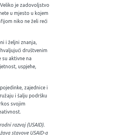
Veliko je zadovoljstvo
gnete u mjesto u kojem
jom niko ne želi reći
 i željni znanja,
ahvaljujući društvenim
 su aktivne na
jetnost, uspjehe,
pojedinke, zajednice i
ružaju i šalju podršku
prkos svojim
eativnost.
odni razvoj (USAID).
ražava stavove USAID-a