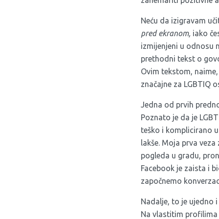
zanemariti pozitivne a
Neću da izigravam uči
pred ekranom,
iako če
izmijenjeni u odnosu 
prethodni tekst o gov
Ovim tekstom, naime, 
značajne za LGBTIQ o
Jedna od prvih predno
Poznato je da je LGBT
teško i komplicirano u
lakše. Moja prva veza
pogleda u gradu, prona
Facebook je zaista i b
započnemo konverzaci
Nadalje, to je ujedno
Na vlastitim profilima