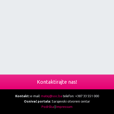
Kontaktirajte nas!
Kontakt:
e-mail:
matej@soc.ba
telefon: +387 33 551 000
Osnivač portala:
Sarajevski otvoreni centar
Podrška
|
Impressum