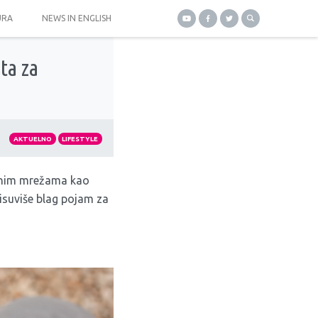
URA
NEWS IN ENGLISH
ta za
AKTUELNO
LIFESTYLE
venim mrežama kao
isuviše blag pojam za