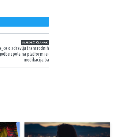
weet
SLJEDEĆI ČLANAK
e_ce o zdravlju transrodnih
godbe spola na platformi e-
medikacija.ba