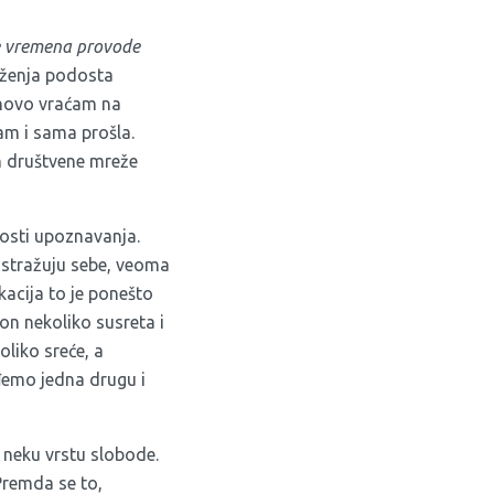
e vremena provode
uženja podosta
nanovo vraćam na
am i sama prošla.
in društvene mreže
nosti upoznavanja.
 istražuju sebe, veoma
kacija to je ponešto
on nekoliko susreta i
oliko sreće, a
ađemo jedna drugu i
 neku vrstu slobode.
Premda se to,