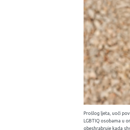
Prošlog ljeta, uoči po
LGBTIQ osobama u onl
obeshrabruje kada shva