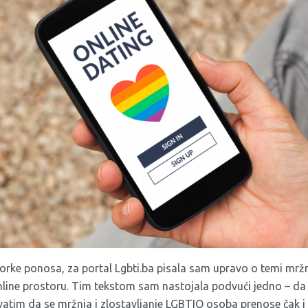
vorke ponosa, za portal Lgbti.ba pisala sam upravo o temi mržn
ine prostoru. Tim tekstom sam nastojala podvući jedno – da
tim da se mržnja i zlostavljanje LGBTIQ osoba prenose čak i u v