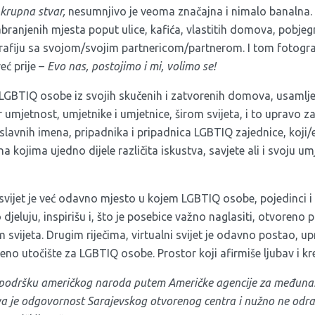
krupna stvar,
nesumnjivo je veoma značajna i nimalo banalna. 
abranjenih mjesta poput ulice, kafića, vlastitih domova, pobje
rafiju sa svojom/svojim partnericom/partnerom. I tom fotografi
eć prije –
Evo nas, postojimo i mi, volimo se!
 LGBTIQ osobe iz svojih skučenih i zatvorenih domova, usamljeni
 umjetnost, umjetnike i umjetnice, širom svijeta, i to upravo z
lavnih imena, pripadnika i pripadnica LGBTIQ zajednice, koji/e
kojima ujedno dijele različita iskustva, savjete ali i svoju um
svijet je već odavno mjesto u kojem LGBTIQ osobe, pojedinci i 
djeluju, inspirišu i, što je posebice važno naglasiti, otvoreno p
 svijeta. Drugim riječima, virtualni svijet je odavno postao, u
no utočište za LGBTIQ osobe. Prostor koji afirmiše ljubav i kr
z podršku američkog naroda putem Američke agencije za međunar
iva je odgovornost Sarajevskog otvorenog centra i nužno ne od