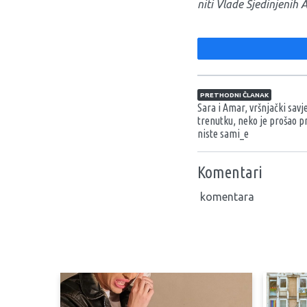
niti Vlade Sjedinjenih 
Navigacija član
PRETHODNI ČLANAK
Sara i Amar, vršnjački savj
trenutku, neko je prošao pri
niste sami_e
Komentari
komentara