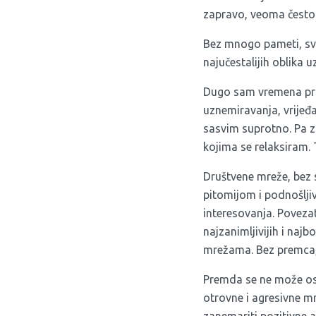
zapravo, veoma često po
Bez mnogo pameti, svi
najučestalijih oblika 
Dugo sam vremena pribi
uznemiravanja, vrijeđa
sasvim suprotno. Pa za
kojima se relaksiram. 
Društvene mreže, bez 
pitomijom i podnošlji
interesovanja. Povezat
najzanimljivijih i naj
mrežama. Bez premca, 
Premda se ne može ospo
otrovne i agresivne m