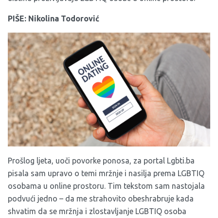
PIŠE: Nikolina Todorović
Prošlog ljeta, uoči povorke ponosa, za portal Lgbti.ba
pisala sam upravo o temi mržnje i nasilja prema LGBTIQ
osobama u online prostoru. Tim tekstom sam nastojala
podvući jedno – da me strahovito obeshrabruje kada
shvatim da se mržnja i zlostavljanje LGBTIQ osoba