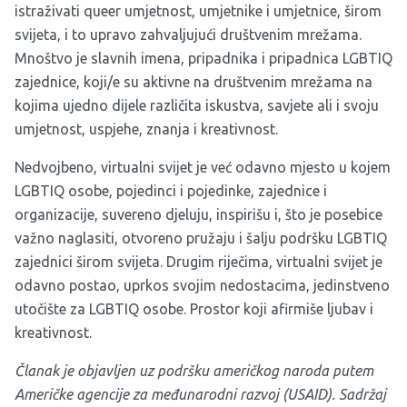
istraživati queer umjetnost, umjetnike i umjetnice, širom
svijeta, i to upravo zahvaljujući društvenim mrežama.
Mnoštvo je slavnih imena, pripadnika i pripadnica LGBTIQ
zajednice, koji/e su aktivne na društvenim mrežama na
kojima ujedno dijele različita iskustva, savjete ali i svoju
umjetnost, uspjehe, znanja i kreativnost.
Nedvojbeno, virtualni svijet je već odavno mjesto u kojem
LGBTIQ osobe, pojedinci i pojedinke, zajednice i
organizacije, suvereno djeluju, inspirišu i, što je posebice
važno naglasiti, otvoreno pružaju i šalju podršku LGBTIQ
zajednici širom svijeta. Drugim riječima, virtualni svijet je
odavno postao, uprkos svojim nedostacima, jedinstveno
utočište za LGBTIQ osobe. Prostor koji afirmiše ljubav i
kreativnost.
Članak je objavljen uz podršku američkog naroda putem
Američke agencije za međunarodni razvoj (USAID). Sadržaj