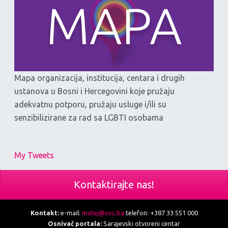
Mapa organizacija, institucija, centara i drugih
ustanova u Bosni i Hercegovini koje pružaju
adekvatnu potporu, pružaju usluge i/ili su
senzibilizirane za rad sa LGBTI osobama
My Tweets
Kontaktirajte nas!
Kontakt:
e-mail:
matej@soc.ba
telefon: +387 33 551 000
Osnivač portala:
Sarajevski otvoreni centar