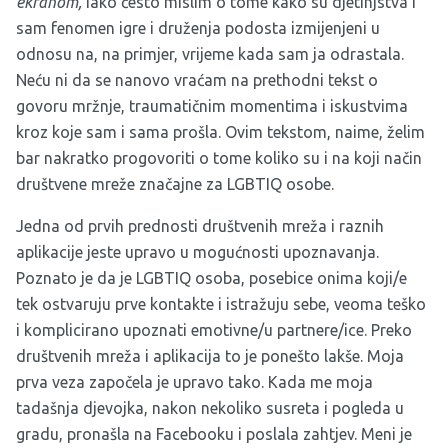
ekranom,
iako često mislim o tome kako su djetinjstva i
sam fenomen igre i druženja podosta izmijenjeni u
odnosu na, na primjer, vrijeme kada sam ja odrastala.
Neću ni da se nanovo vraćam na prethodni tekst o
govoru mržnje, traumatičnim momentima i iskustvima
kroz koje sam i sama prošla. Ovim tekstom, naime, želim
bar nakratko progovoriti o tome koliko su i na koji način
društvene mreže značajne za LGBTIQ osobe.
Jedna od prvih prednosti društvenih mreža i raznih
aplikacije jeste upravo u mogućnosti upoznavanja.
Poznato je da je LGBTIQ osoba, posebice onima koji/e
tek ostvaruju prve kontakte i istražuju sebe, veoma teško
i komplicirano upoznati emotivne/u partnere/ice. Preko
društvenih mreža i aplikacija to je ponešto lakše. Moja
prva veza započela je upravo tako. Kada me moja
tadašnja djevojka, nakon nekoliko susreta i pogleda u
gradu, pronašla na Facebooku i poslala zahtjev. Meni je