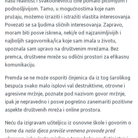
našu realnost i svakodnevnicu čine pomalo pitomijom i
podnošljivijom. Tamo, u mogućnostima koje nam
pružaju, možemo izraziti i istražiti vlastita interesovanja.
Povezati se sa ljudima sličnih interesovanja. Zapravo,
moram biti posve iskrena, neki/e od najzanimljivijih i
najboljih sagovornika/ica koje sam imala u životu,
upoznala sam upravo na društvenim mrežama. Bez
premca, društvene mreže su odlični prostori za efikasnu
komunikaciju.
Premda se ne može osporiti činjenica da iz tog šarolikog
bespuća svako malo isplovi val destruktivne, otrovne i
agresivne mržnje, poznate pod nazivom govor mržnje,
ipak je nepravedno i posve pogrešno zanemariti pozitivne
aspekte društvenih mreža i online prostora.
Neću da izigravam učiteljicu iz osnovne škole i govorim o
tome da
naša djeca previše vremena provode pred