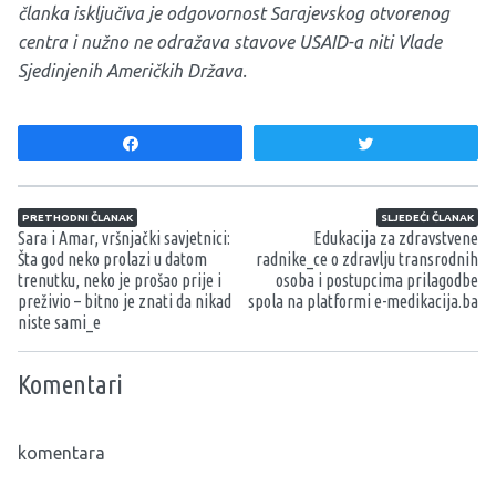
članka isključiva je odgovornost Sarajevskog otvorenog
centra i nužno ne odražava stavove USAID-a niti Vlade
Sjedinjenih Američkih Država.
Share
Tweet
Navigacija članaka
PRETHODNI ČLANAK
SLJEDEĆI ČLANAK
Sara i Amar, vršnjački savjetnici:
Edukacija za zdravstvene
Šta god neko prolazi u datom
radnike_ce o zdravlju transrodnih
trenutku, neko je prošao prije i
osoba i postupcima prilagodbe
preživio – bitno je znati da nikad
spola na platformi e-medikacija.ba
niste sami_e
Komentari
komentara