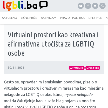
AKTUELNO
LIČNE PRIČE
AKTIVIZAM
PRAVO I POLITIKA
LIFESTYLE
K
Virtualni prostori kao kreativna i
afirmativna utočišta za LGBTIQ
osobe
30. 11. 2022
AKTUELNO
LIFESTYLE
Često se, opravdanim i smislenim povodima, pisalo o
virtualnom prostoru i društvenim mrežama kao mjestima
nelagode za LGBTIQ osobe. Istina,
mjesto nelagode
možda čak djeluje kao isuviše blag pojam za ono što
uistinu proživljavaju LGBTIQ osobe u online prostoru.