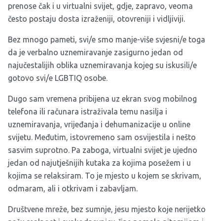
prenose čak i u virtualni svijet, gdje, zapravo, veoma
često postaju dosta izraženiji, otovreniji i vidljiviji.
Bez mnogo pameti, svi/e smo manje-više svjesni/e toga
da je verbalno uznemiravanje zasigurno jedan od
najučestalijih oblika uznemiravanja kojeg su iskusili/e
gotovo svi/e LGBTIQ osobe.
Dugo sam vremena pribijena uz ekran svog mobilnog
telefona ili računara istraživala temu nasilja i
uznemiravanja, vrijeđanja i dehumanizacije u online
svijetu. Međutim, istovremeno sam osvijestila i nešto
sasvim suprotno. Pa zaboga, virtualni svijet je ujedno
jedan od najutješnijih kutaka za kojima posežem i u
kojima se relaksiram. To je mjesto u kojem se skrivam,
odmaram, ali i otkrivam i zabavljam.
Društvene mreže, bez sumnje, jesu mjesto koje nerijetko