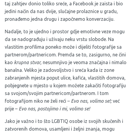
taj zahtjev donio toliko sreće, a Facebook je zaista i bio
jedini način da nas dvije, slučajne prolaznice u gradu,
pronađemo jedna drugu i započnemo konverzaciju.
Nadalje, to je ujedno i prostor gdje emotivne veze mogu
da se nadograđuju i uživaju neku vrstu slobode. Na
vlastitim profilima poneko može i dijeliti fotografije sa
partnerom/partnericom. Premda se to, zasigurno, ne čini
kao
krupna stvar,
nesumnjivo je veoma značajna i nimalo
banalna. Veliko je zadovoljstvo i sreća kada iz zone
zabranjenih mjesta poput ulice, kafića, vlastitih domova,
pobjegnete u mjesto u kojem možete zakačiti fotografiju
sa svojom/svojim partnericom/partnerom. I tom
fotografijom niko ne želi reći –
Evo nas, volimo se!;
već
prije –
Evo nas, postojimo i mi, volimo se!
Jako je važno i to što LGBTIQ osobe iz svojih skučenih i
zatvorenih domova, usamljeni i željni znanja, mogu