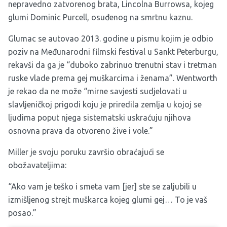
nepravedno zatvorenog brata, Lincolna Burrowsa, kojeg
glumi Dominic Purcell, osuđenog na smrtnu kaznu.
Glumac se autovao 2013. godine u pismu kojim je odbio
poziv na Međunarodni filmski festival u Sankt Peterburgu,
rekavši da ga je “duboko zabrinuo trenutni stav i tretman
ruske vlade prema gej muškarcima i ženama”. Wentworth
je rekao da ne može “mirne savjesti sudjelovati u
slavljeničkoj prigodi koju je priredila zemlja u kojoj se
ljudima poput njega sistematski uskraćuju njihova
osnovna prava da otvoreno žive i vole.”
Miller je svoju poruku završio obraćajući se
obožavateljima:
“Ako vam je teško i smeta vam [jer] ste se zaljubili u
izmišljenog strejt muškarca kojeg glumi gej… To je vaš
posao.”