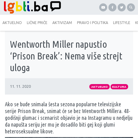
AKTUELNO
LIČNE PRIČE
AKTIVIZAM
PRAVO I POLITIKA
LIFESTYLE
K
Wentworth Miller napustio
‘Prison Break’: Nema više strejt
uloga
11. 11. 2020
AKTUELNO
KULTURA
Ako se bude snimala šesta sezona popularne televizijske
serije Prison Break, snimat će se bez Wentworth Millera. 48-
godišnji glumac i scenarist objavio je na Instagramu u nedjelju
da napušta seriju jer mu je dosadilo biti gej koji glumi
heteroseksualne likove.