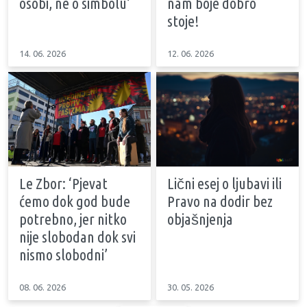
osobi, ne o simbolu’
nam boje dobro
stoje!
14. 06. 2026
12. 06. 2026
Le Zbor: ‘Pjevat
Lični esej o ljubavi ili
ćemo dok god bude
Pravo na dodir bez
potrebno, jer nitko
objašnjenja
nije slobodan dok svi
nismo slobodni’
08. 06. 2026
30. 05. 2026