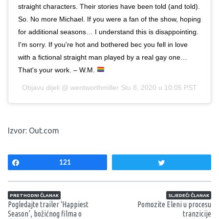
straight characters. Their stories have been told (and told).
So. No more Michael. If you were a fan of the show, hoping
for additional seasons… I understand this is disappointing.
I'm sorry. If you're hot and bothered bec you fell in love
with a fictional straight man played by a real gay one…
That's your work. – W.M.
Objavu dijeli @
wentworthmiller
Stu 8, 2020 u 10:05 PST
Izvor:
Out.com
Share
121
Tweet
Navigacija članaka
PRETHODNI ČLANAK
SLJEDEĆI ČLANAK
Pogledajte trailer ‘Happiest
Pomozite Eleni u procesu
Season’, božićnog filma o
tranzicije