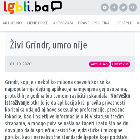
AKTUELNO
LIČNE PRIČE
AKTIVIZAM
PRAVO I POLITIKA
LIFESTYLE
K
Živi Grindr, umro nije
01. 10. 2020
AKTUELNO
LIFESTYLE
Grindr, koji je s nekoliko miliona dnevnih korisnika
najpopularnija dejting aplikacija namijenjena gej osobama,
proteklih je godina bio temom različitih skandala.
Norveško
istraživanje
otkrilo je da aplikacija krši pravila privatnosti
korisnika odajući njihove seksualne preferencije, precizne
lokacije, kao i osjetljive informacije o HIV statusu trećim
stranama, a mnogo puta se našla na tapeti i zato što ne čini
dovoljno da bi spriječila rasističke, ejdžističke i mizogine
poruke, kao i nerealistične standarde ljepote koje podstiče,