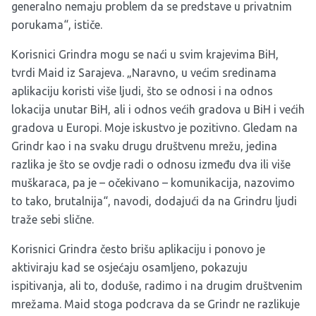
generalno nemaju problem da se predstave u privatnim
porukama“, ističe.
Korisnici Grindra mogu se naći u svim krajevima BiH,
tvrdi Maid iz Sarajeva. „Naravno, u većim sredinama
aplikaciju koristi više ljudi, što se odnosi i na odnos
lokacija unutar BiH, ali i odnos većih gradova u BiH i većih
gradova u Europi. Moje iskustvo je pozitivno. Gledam na
Grindr kao i na svaku drugu društvenu mrežu, jedina
razlika je što se ovdje radi o odnosu između dva ili više
muškaraca, pa je – očekivano – komunikacija, nazovimo
to tako, brutalnija“, navodi, dodajući da na Grindru ljudi
traže sebi slične.
Korisnici Grindra često brišu aplikaciju i ponovo je
aktiviraju kad se osjećaju osamljeno, pokazuju
ispitivanja, ali to, doduše, radimo i na drugim društvenim
mrežama. Maid stoga podcrava da se Grindr ne razlikuje