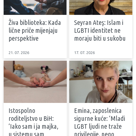
Živa biblioteka: Kada
Seyran Ateş: Islam i
lične priče mijenjaju
LGBTI identitet ne
perspektive
moraju biti u sukobu
21. 07. 2026
17. 07. 2026
Istospolno
Emina, zaposlenica
roditeljstvo u BiH:
sigurne kuće: ‘Mladi
‘Iako sam i ja majka,
LGBT ljudi ne traže
u sistemu sam
privilegije, nego