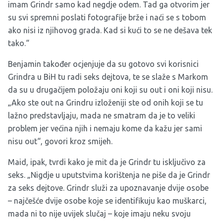
imam Grindr samo kad negdje odem. Tad ga otvorim jer
su svi spremni poslati fotografije brže i naći se s tobom
ako nisi iz njihovog grada. Kad si kući to se ne dešava tek
tako.“
Benjamin također ocjenjuje da su gotovo svi korisnici
Grindra u BiH tu radi seks dejtova, te se slaže s Markom
da su u drugačijem položaju oni koji su out i oni koji nisu.
„Ako ste out na Grindru izloženiji ste od onih koji se tu
lažno predstavljaju, mada ne smatram da je to veliki
problem jer većina njih i nemaju kome da kažu jer sami
nisu out“, govori kroz smijeh.
Maid, ipak, tvrdi kako je mit da je Grindr tu isključivo za
seks. „Nigdje u uputstvima korištenja ne piše da je Grindr
za seks dejtove. Grindr služi za upoznavanje dvije osobe
– najčešće dvije osobe koje se identifikuju kao muškarci,
mada ni to nije uvijek slučaj – koje imaju neku svoju