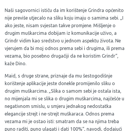
Naši sagovornici ističu da im korištenje Grindra općenito
nije previše utjecalo na sliku koju imaju o samima sebi. „I
ako jeste, nisam svjestan takve promjene. Mišljenje o
drugim muškarcima dobijam iz komunikacije uživo, a
Grindr vidim kao sredstvo u jednom aspektu života. Ne
vjerujem da bi moj odnos prema sebi i drugima, ili prema
vezama, bio posebno drugačiji da ne koristim Grindr“,
kaže Dino.
Maid, s druge strane, priznaje da mu šestogodišnje
korištenje aplikacije jeste donekle promijenilo sliku o
drugim muškarcima. „Slika o samom sebi je ostala ista,
no mijenjala mi se slika o drugim muškarcima, najčešće u
negativnom smislu, u smjeru jednakog nedostatka
elegancije strejt i ne-strejt muškaraca. Odnos prema
vezama mi je ostao isti: smatram da se na njima treba
puno raditi, puno ulagati i dati 100%“, navodi, dodajući