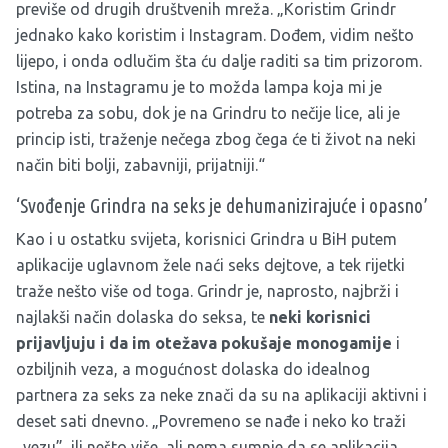
previše od drugih društvenih mreža. „Koristim Grindr
jednako kako koristim i Instagram. Dođem, vidim nešto
lijepo, i onda odlučim šta ću dalje raditi sa tim prizorom.
Istina, na Instagramu je to možda lampa koja mi je
potreba za sobu, dok je na Grindru to nečije lice, ali je
princip isti, traženje nečega zbog čega će ti život na neki
način biti bolji, zabavniji, prijatniji.“
‘Svođenje Grindra na seks je dehumanizirajuće i opasno’
Kao i u ostatku svijeta, korisnici Grindra u BiH putem
aplikacije uglavnom žele naći seks dejtove, a tek rijetki
traže nešto više od toga. Grindr je, naprosto, najbrži i
najlakši način dolaska do seksa, te
neki korisnici
prijavljuju i da im otežava pokušaje monogamije
i
ozbiljnih veza, a mogućnost dolaska do idealnog
partnera za seks za neke znači da su na aplikaciji aktivni i
deset sati dnevno. „Povremeno se nađe i neko ko traži
„vezu”, ili nešto više, ali nema sumnje da se aplikacija