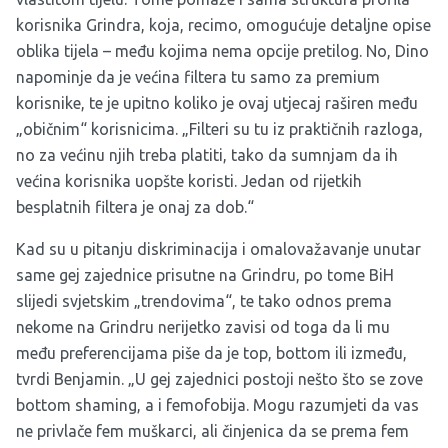
korisnika Grindra, koja, recimo, omogućuje detaljne opise
oblika tijela – među kojima nema opcije pretilog. No, Dino
napominje da je većina filtera tu samo za premium
korisnike, te je upitno koliko je ovaj utjecaj raširen među
„običnim“ korisnicima. „Filteri su tu iz praktičnih razloga,
no za većinu njih treba platiti, tako da sumnjam da ih
većina korisnika uopšte koristi. Jedan od rijetkih
besplatnih filtera je onaj za dob.“
Kad su u pitanju diskriminacija i omalovažavanje unutar
same gej zajednice prisutne na Grindru, po tome BiH
slijedi svjetskim „trendovima“, te tako odnos prema
nekome na Grindru nerijetko zavisi od toga da li mu
među preferencijama piše da je top, bottom ili između,
tvrdi Benjamin. „U gej zajednici postoji nešto što se zove
bottom shaming, a i femofobija. Mogu razumjeti da vas
ne privlače fem muškarci, ali činjenica da se prema fem