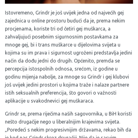
Istovremeno, Grindr je još uvijek jedna od najvećih gej
zajednica u online prostoru budući da je, prema nekim
procjenama, koriste tri od četiri gej muškarca, a
zahvaljujući posebnim sigurnosnim postavkama za
mnoge gej, bi i trans muškarce u dijelovima svijeta u
kojima su im prava i sigurnost ugroženi predstavlja jedini
način da dođu jedni do drugih. Općenito, premda se
percepcija istospolnih odnosa, srećom, iz godine u
godinu mijenja nabolje, za mnoge su Grindr i gej klubovi
još uvijek jedini prostori u kojima traže i nalaze partnere
istih seksualnih preferencija, što govori o važnosti
aplikacije u svakodnevici gej muškaraca.
Grindr se, prema riječima naših sagovornika, u BiH koristi
nešto drugačije nego u liberalnijim krajevima svijeta.
„Poredeći s nekim progresivnijim državama, rekao bih da
je kod nas Grindr skroz drugačiji. Nije da je sasvim