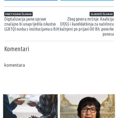
Navigacija članaka
PRETHODNI ČLANAK
SLJEDEĆI ČLANAK
Digitalizacija javne uprave
Zbog govora mržnje: Koalicija
značajno bi unaprijedila iskustvo
DF/GS i kandidatkinja za načelnicu
LGBTQI osoba s institucijama u BiH
kažnjeni po prijavi OO Bh. povorke
ponosa
Komentari
komentara