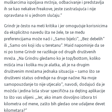
muškarcima ispoljava mržnja, odbacivanje i predstavlja
ih se kao nekakve freakove, jeste zastrašujuća i nije
opravdana ni u jednom slučaju.“
Grindr je često na meti kritika i jer omogućuje korisnicima
da eksplicitno navedu šta ne žele, te se među
preferencijama može naći i „Samo bijelci“, „Bez debelih“
ili „Samo oni koji idu u teretanu“. Maid napominje da se
ni po tome Grindr ne razlikuje od drugih društvenih
mreža. „Na Grindru gledamo ko je top/bottom, koliko
mišića ima i kolika mu je alatka, ali je na drugim
društvenim mrežama jednaka situacija – samo što se
društveni status određuje na druge načine. Na moje
samopouzdanje to nije utjecalo“, navodi, dodajući da je
možda i jedina loša stvar specifična za dejting aplikacije
to što vas ulijeni. „Jer, ako imam dovoljno izbora tri
kilometra od mene, zašto bih gledao one udaljene devet
kilometara?“