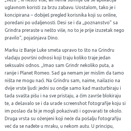
uglavnom koristi za brzu zabavu. Uostalom, tako je i
koncipirana – dobiješ pregled korisnika koji su online,
poredani po udaljenosti. Desi se i da „poznanstvo” sa
Grindra preraste u nešto više, no to je prije izuzetak nego
pravilo“, pojašnjava Dino.
Marku iz Banje Luke smeta upravo to što na Grindru
vladaju površni odnosi koji traju koliko traje jedan
seksualni odnos. „Imao sam Grindr nekoliko puta, a
ranije i Planet Romeo. Sad ga nemam jer mislim da tamo
ništa ne mogu naći. Na Grindru sam, naime, nailazio na
dvije vrste ljudi: jedni su ondje samo kad masturbiraju i
tada svašta pišu i na sve pristaju, a čim završe blokiraju
te, a dešavalo se i da urade screenshot fotografije koju si
im poslao da bi je mogli pokazivati i ogovarati te okolo.
Druga vrsta su oženjeni koji neće da pošalju fotografiju
već da se nađete u mraku, u nekom autu. U principu,