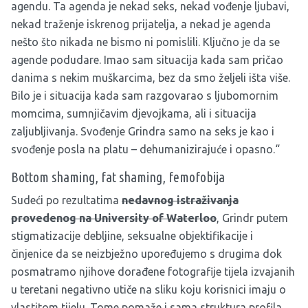
agendu. Ta agenda je nekad seks, nekad vođenje ljubavi,
nekad traženje iskrenog prijatelja, a nekad je agenda
nešto što nikada ne bismo ni pomislili. Ključno je da se
agende podudare. Imao sam situacija kada sam pričao
danima s nekim muškarcima, bez da smo željeli išta više.
Bilo je i situacija kada sam razgovarao s ljubomornim
momcima, sumnjičavim djevojkama, ali i situacija
zaljubljivanja. Svođenje Grindra samo na seks je kao i
svođenje posla na platu – dehumanizirajuće i opasno.“
Bottom shaming, fat shaming, femofobija
Sudeći po rezultatima
nedavnog istraživanja
provedenog na University of Waterloo
, Grindr putem
stigmatizacije debljine, seksualne objektifikacije i
činjenice da se neizbježno upoređujemo s drugima dok
posmatramo njihove dorađene fotografije tijela izvajanih
u teretani negativno utiče na sliku koju korisnici imaju o
vlastitom tijelu. Tome pomaže i sama struktura profila