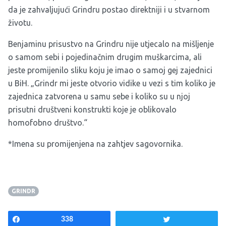
da je zahvaljujući Grindru postao direktniji i u stvarnom
životu.
Benjaminu prisustvo na Grindru nije utjecalo na mišljenje
o samom sebi i pojedinačnim drugim muškarcima, ali
jeste promijenilo sliku koju je imao o samoj gej zajednici
u BiH. „Grindr mi jeste otvorio vidike u vezi s tim koliko je
zajednica zatvorena u samu sebe i koliko su u njoj
prisutni društveni konstrukti koje je oblikovalo
homofobno društvo.“
*Imena su promijenjena na zahtjev sagovornika.
GRINDR
Share
338
Tweet