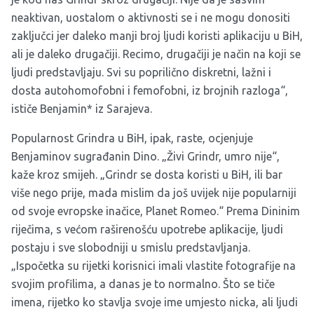
neaktivan, uostalom o aktivnosti se i ne mogu donositi
zaključci jer daleko manji broj ljudi koristi aplikaciju u BiH,
ali je daleko drugačiji. Recimo, drugačiji je način na koji se
ljudi predstavljaju. Svi su poprilično diskretni, lažni i
dosta autohomofobni i femofobni, iz brojnih razloga“,
ističe Benjamin* iz Sarajeva.
Popularnost Grindra u BiH, ipak, raste, ocjenjuje
Benjaminov sugrađanin Dino. „Živi Grindr, umro nije“,
kaže kroz smijeh. „Grindr se dosta koristi u BiH, ili bar
više nego prije, mada mislim da još uvijek nije popularniji
od svoje evropske inačice, Planet Romeo.“ Prema Dininim
riječima, s većom raširenošću upotrebe aplikacije, ljudi
postaju i sve slobodniji u smislu predstavljanja.
„Ispočetka su rijetki korisnici imali vlastite fotografije na
svojim profilima, a danas je to normalno. Što se tiče
imena, rijetko ko stavlja svoje ime umjesto nicka, ali ljudi