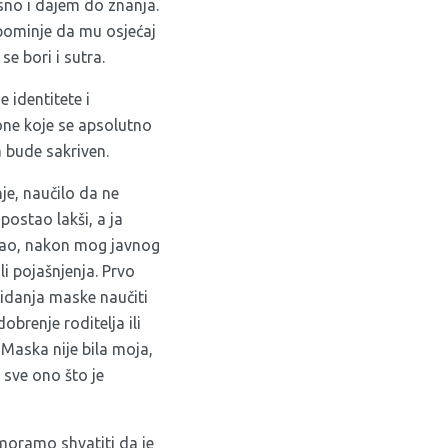
sno i dajem do znanja.
pominje da mu osjećaj
se bori i sutra.
 identitete i
one koje se apsolutno
a bude sakriven.
je, naučilo da ne
ostao lakši, a ja
lisao, nakon mog javnog
i pojašnjenja. Prvo
kidanja maske naučiti
brenje roditelja ili
Maska nije bila moja,
 sve ono što je
 moramo shvatiti da je