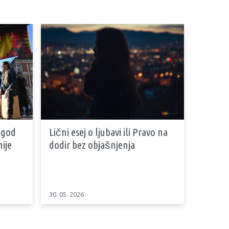
 god
Lični esej o ljubavi ili Pravo na
ije
dodir bez objašnjenja
30. 05. 2026