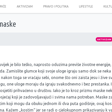
PRIČE
AKTIVIZAM
PRAVO I POLITIKA
LIFESTYLE
KULT
 maske
AKTIVIZAM
vijek je bilo teško, naprosto oduzima previše životne energije,
a. Zamislite glumce koji svoje uloge igraju samo dok se neka ser
 nakon toga se vraćaju sebi, onome što oni zaista jesu i žive s
u, one uloge moraju da igraju svakodnevno i bez prestanka. Ig
se osjetiti prihvaćeno u društvu. Iako je to kroz prizmu maske n
 osjećaj koji je zadovoljavajući i svima nama potreban. Maske 
stim koji mogu da obuku jednom ili dva puta godišnje, ovaj kos
. Kažem „kostim“ jer se radi o cjelokupnom prikazivanju k van