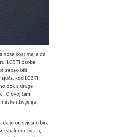
da nose kostime, a da
aru, LGBTI osobe
i trebao biti
irajuća, kod LGBTI
smo dok s druge
i. O ovoj temi
aske i življenja
i da ju on svjesno bira
 seksualnom životu,