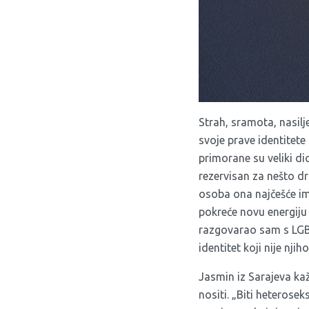
Strah, sramota, nasil
svoje prave identitet
primorane su veliki d
rezervisan za nešto d
osoba ona najčešće im
pokreće novu energiju
razgovarao sam s LGBT
identitet koji nije njih
Jasmin iz Sarajeva kaž
nositi. „Biti heteros