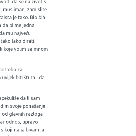
vodi da se na život s
, musliman, zamislite
aista je tako. Bio bih
am da bi me jedna
 da mu najveću
tako lako dirati.
udi koje volim sa mnom
 potreba za
vijek biti štura i da
spekuliše da li sam
odim svoje ponašanje i
 od glavnih razloga
obar odnos, upravo
i s kojima ja bivam ja.