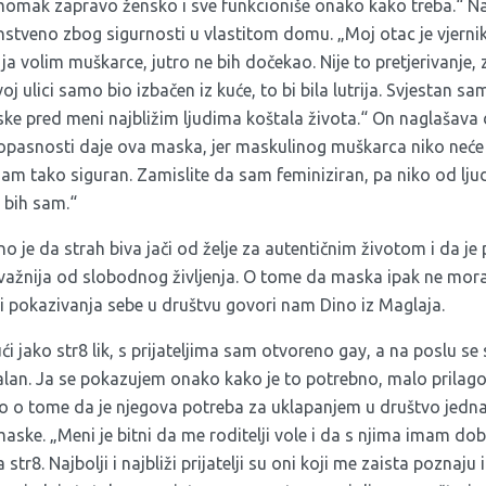
momak zapravo žensko i sve funkcioniše onako kako treba.“ Na
tveno zbog sigurnosti u vlastitom domu. „Moj otac je vjernik
a volim muškarce, jutro ne bih dočekao. Nije to pretjerivanje, z
oj ulici samo bio izbačen iz kuće, to bi bila lutrija. Svjestan s
ke pred meni najbližim ljudima koštala života.“ On naglašava
 opasnosti daje ova maska, jer maskulinog muškarca niko neće 
am tako siguran. Zamislite da sam feminiziran, pa niko od lj
 bih sam.“
no je da strah biva jači od želje za autentičnim životom i da je
ažnija od slobodnog življenja. O tome da maska ipak ne mora u
ci pokazivanja sebe u društvu govori nam Dino iz Maglaja.
i jako str8 lik, s prijateljima sam otvoreno gay, a na poslu se 
ualan. Ja se pokazujem onako kako je to potrebno, malo prilag
o o tome da je njegova potreba za uklapanjem u društvo jedna
aske. „Meni je bitni da me roditelji vole i da s njima imam d
tr8. Najbolji i najbliži prijatelji su oni koji me zaista poznaju 