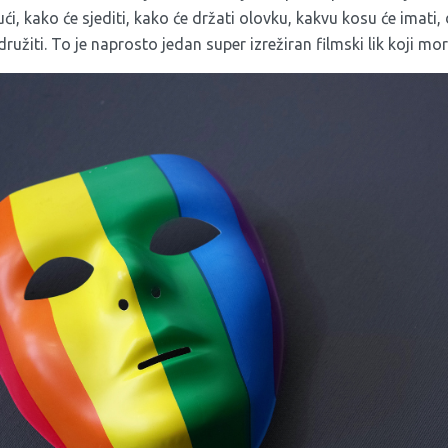
i, kako će sjediti, kako će držati olovku, kakvu kosu će imati, 
družiti. To je naprosto jedan super izrežiran filmski lik koji mor