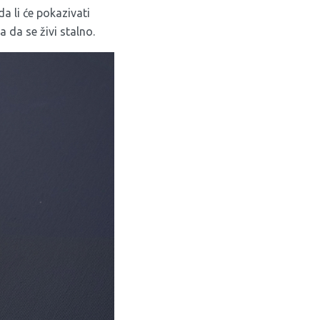
da li će pokazivati
a da se živi stalno.