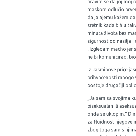
pravim se da joj moj 
maskom odlučio prvens
da ja njemu kažem da j
sretnik kada bih u takv
minuta života bez mas
sigurnost od nasilja i
„Izgledam macho jer s
ne bi komunicirao, bio
Iz Jasminove priče jas
prihvaćenosti mnogo v
postoje drugačiji obli
„Ja sam sa svojima kuć
biseksualan ili aseks
onda se uklopim.“ Din
za fluidnost njegove m
zbog toga sam s njima s