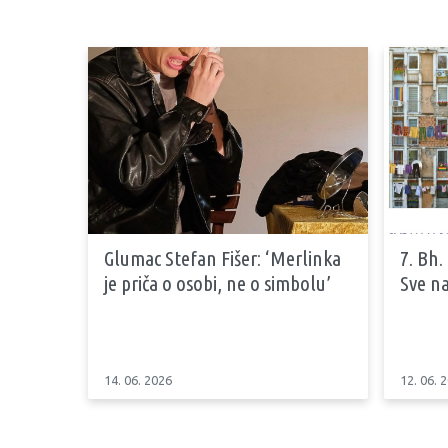
Glumac Stefan Fišer: ‘Merlinka
7. Bh.
je priča o osobi, ne o simbolu’
Sve na
14. 06. 2026
12. 06. 