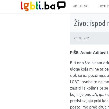
AKTUELNO
LIČNE 
Život ispod
29. 08. 2023
PIŠE: Admir Adilović
Biti ono što nisam odu
uloge koja mi ne pripad
dok su na pozornici, a
LGBTI osobe to ne mog
zaštiti i s kojima će 
koji nije ono JA, ipak
predstavljaju puki ko
postojimo pred drugima