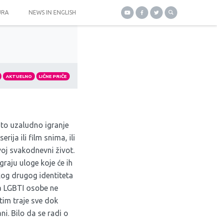
URA
NEWS IN ENGLISH
AKTUELNO
LIČNE PRIČE
 to uzaludno igranje
ija ili film snima, ili
voj svakodnevni život.
raju uloge koje će ih
ekog drugog identiteta
za LGBTI osobe ne
tim traje sve dok
i. Bilo da se radi o