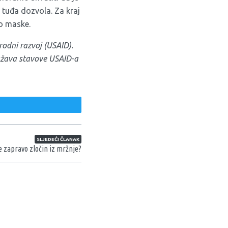
 tuđa dozvola. Za kraj
eo maske.
odni razvoj (USAID).
ražava stavove USAID-a
weet
SLJEDEĆI ČLANAK
je zapravo zločin iz mržnje?