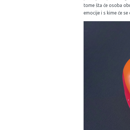
tome šta će osoba obuć
emocije i s kime će se 