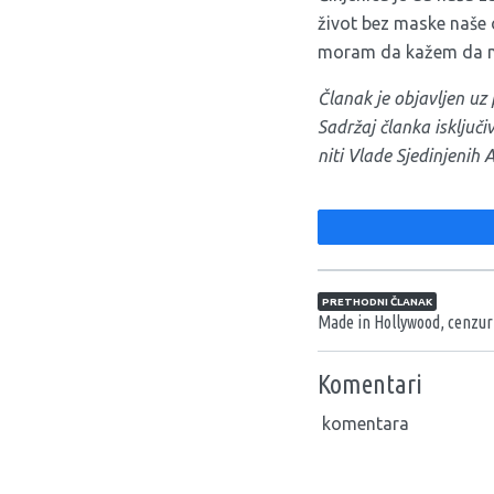
život bez maske naše o
moram da kažem da mi 
Članak je objavljen u
Sadržaj članka isključ
niti Vlade Sjedinjenih 
Navigacija član
PRETHODNI ČLANAK
Made in Hollywood, cenzur
Komentari
komentara