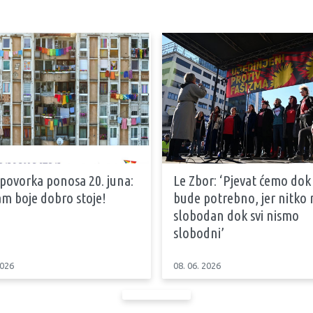
 povorka ponosa 20. juna:
Le Zbor: ‘Pjevat ćemo dok
m boje dobro stoje!
bude potrebno, jer nitko n
slobodan dok svi nismo
slobodni’
2026
08. 06. 2026