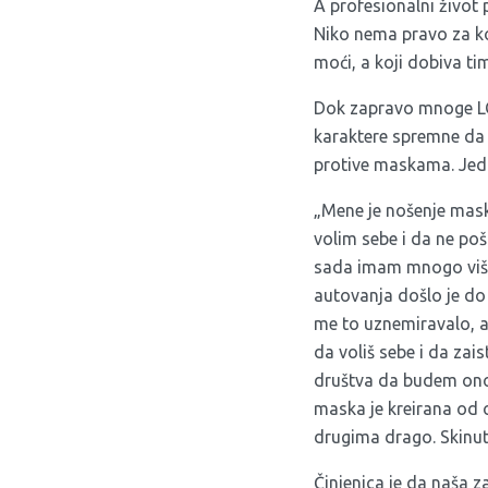
A profesionalni život
Niko nema pravo za k
moći, a koji dobiva tim
Dok zapravo mnoge LGBT
karaktere spremne da o
protive maskama. Jedna
„Mene je nošenje mask
volim sebe i da ne poš
sada imam mnogo više e
autovanja došlo je do 
me to uznemiravalo, a 
da voliš sebe i da zai
društva da budem ono 
maska je kreirana od o
drugima drago. Skinut
Činjenica je da naša z