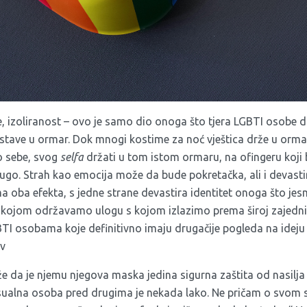
je, izoliranost – ovo je samo dio onoga što tjera LGBTI osobe 
e stave u ormar. Dok mnogi kostime za noć vještica drže u orm
io sebe, svog
selfa
držati u tom istom ormaru, na ofingeru koji b
rugo. Strah kao emocija može da bude pokretačka, ali i devast
a oba efekta, s jedne strane devastira identitet onoga što je
 kojom održavamo ulogu s kojom izlazimo prema široj zajednic
I osobama koje definitivno imaju drugačije pogleda na ideju m
ov
e da je njemu njegova maska jedina sigurna zaštita od nasilja 
eksualna osoba pred drugima je nekada lako. Ne pričam o svom