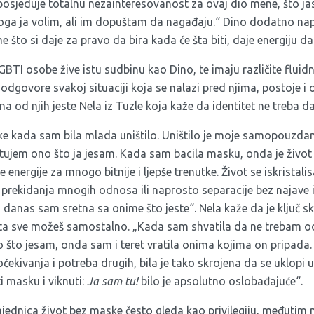
 posjeduje totalnu nezainteresovanost za ovaj dio mene, što ja
oga ja volim, ali im dopuštam da nagađaju.“ Dino dodatno na
e što si daje za pravo da bira kada će šta biti, daje energiju da 
I osobe žive istu sudbinu kao Dino, te imaju različite fluidne
dgovore svakoj situaciji koja se nalazi pred njima, postoje i 
 od njih jeste Nela iz Tuzle koja kaže da identitet ne treba d
e kada sam bila mlada uništilo. Uništilo je moje samopouzdan
tujem ono što ja jesam. Kada sam bacila masku, onda je život p
nergije za mnogo bitnije i ljepše trenutke. Život se iskrista
prekidanja mnogih odnosa ili naprosto separacije bez najave il
danas sam sretna sa onime što jeste“. Nela kaže da je ključ s
sta sve možeš samostalno. „Kada sam shvatila da ne trebam odo
što jesam, onda sam i teret vratila onima kojima on pripada. 
čekivanja i potreba drugih, bila je tako skrojena da se uklopi u
i masku i viknuti:
Ja sam tu!
bilo je apsolutno oslobađajuće“.
ajednica život bez maske često gleda kao privilegiju, međutim