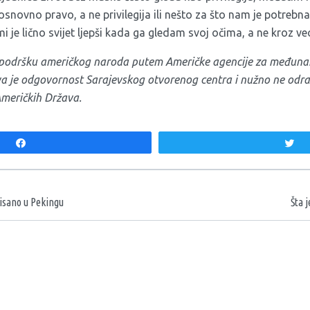
snovno pravo, a ne privilegija ili nešto za što nam je potrebna
je lično svijet ljepši kada ga gledam svoj očima, a ne kroz v
z podršku američkog naroda putem Američke agencije za međunar
iva je odgovornost Sarajevskog otvorenog centra i nužno ne od
Američkih Država.
Share
T
aka
isano u Pekingu
Šta 