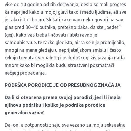
više od 10 godina od tih dešavanja, desio se mali progres
ka naprijed kako u mojoj glavi tako i među ljudima, ali sve
je tako isto i bolno. Slušati kako vam neko govori na sav
glas pred 30–40 putnika, pretežno đaka, da ste „peder“
(gej), kako vas treba linčovati i ubiti ravno je
samoubistvu. S te tačke gledišta, ništa se nije promijenilo,
mnogi na mene gledaju u neprijateljskom smislu i često
čekaju trenutak verbalnog i psihološkog iživljavanja nada
mnom kako bi mogli da budu strastveni posmatrači
nečijeg propadanja.
PODRŠKA PORODICE JE OD PRESUDNOG ZNAČAJA
Da li si otvorena prema svojoj porodici, jesi li imala
njihovu podršku i koliko je podrška porodice
generalno važna?
Da, oni u potpunosti znaju sve vezano za moju seksualnu