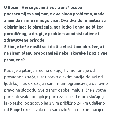
U Bosni i Hercegovini život trans* osoba
podrazumijeva najmanje dva nivoa problema, mada
znam da ih ima i mnogo više. Ova dva dominantna su
diskriminacija okruženja, nerijetko i onog najbližeg
porodičnog, a drugi je problem administrativne i
zdravstvene prirode.
S čim je teže nositi se i da li u vlastitom okruženju i
na širem planu prepoznaješ neke iskorake i pozitivne
promjene?
Kada je u pitanju sredina u kojoj živimo, ona je od
presudnog značaja jer upravo diskriminacija dolazi od
ljudi koji nas okružuju i samim tim ograničavaju osnovno
pravo na slobodu. Sve trans* osobe imaju slične životne
priče, ali svaka od njih je priča za sebe. U mom slučaju je
jako teško, pogotovo jer živim približno 24 km udaljeno
od Banje Luke, i svaki dan sam izložena diskriminaciji i