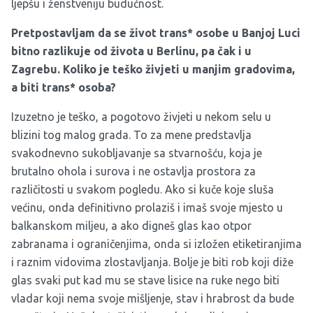
ljepšu i ženstveniju budućnost.
Pretpostavljam da se život trans* osobe u Banjoj Luci
bitno razlikuje od života u Berlinu, pa čak i u
Zagrebu. Koliko je teško živjeti u manjim gradovima,
a biti trans* osoba?
Izuzetno je teško, a pogotovo živjeti u nekom selu u
blizini tog malog grada. To za mene predstavlja
svakodnevno sukobljavanje sa stvarnošću, koja je
brutalno ohola i surova i ne ostavlja prostora za
različitosti u svakom pogledu. Ako si kuče koje sluša
većinu, onda definitivno prolaziš i imaš svoje mjesto u
balkanskom miljeu, a ako digneš glas kao otpor
zabranama i ograničenjima, onda si izložen etiketiranjima
i raznim vidovima zlostavljanja. Bolje je biti rob koji diže
glas svaki put kad mu se stave lisice na ruke nego biti
vladar koji nema svoje mišljenje, stav i hrabrost da bude