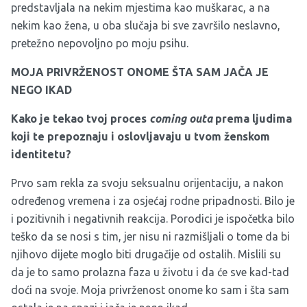
predstavljala na nekim mjestima kao muškarac, a na
nekim kao žena, u oba slučaja bi sve završilo neslavno,
pretežno nepovoljno po moju psihu.
MOJA PRIVRŽENOST ONOME ŠTA SAM JAČA JE
NEGO IKAD
Kako je tekao tvoj proces
coming outa
prema ljudima
koji te prepoznaju i oslovljavaju u tvom ženskom
identitetu?
Prvo sam rekla za svoju seksualnu orijentaciju, a nakon
određenog vremena i za osjećaj rodne pripadnosti. Bilo je
i pozitivnih i negativnih reakcija. Porodici je ispočetka bilo
teško da se nosi s tim, jer nisu ni razmišljali o tome da bi
njihovo dijete moglo biti drugačije od ostalih. Mislili su
da je to samo prolazna faza u životu i da će sve kad-tad
doći na svoje. Moja privrženost onome ko sam i šta sam