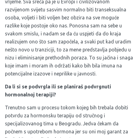
vrijeme. Sva sreća pa je u Evropi i civilizovanom
razvijenom svijetu sasvim normalno biti transeksualna
osoba, voljeti i biti voljen bez obzira na sve moguće
razlike koje postoje oko nas. Ponosna sam na sebe u
svakom smislu, i nadam se da ću uspjeti da do kraja
realizujem ono što sam započela, a svaki put kad uradim
nešto novo u tranziciji, to za mene predstavlja pobjedu u
nizu i eliminisanje prethodnih poraza. To su jačina i snaga
koje imam i moram ih održati kako bih bila imuna na
potencijalne izazove i neprilike u javnosti.
Da li si se podvrgla ili se planiraš podvrgnuti
hormonalnoj terapiji?
Trenutno sam u procesu tokom kojeg bih trebala dobiti
potvrdu za hormonsku terapiju od stručnog i
specijalizovanog tima u Beogradu. Jedva čekam da
počnem s upotrebom hormona jer su oni moj garant za