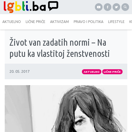
AKTUELNO
LIČNE PRIČE
AKTIVIZAM
PRAVO I POLITIKA
LIFESTYLE
K
Život van zadatih normi – Na
putu ka vlastitoj ženstvenosti
20. 05. 2017
AKTUELNO
LIČNE PRIČE