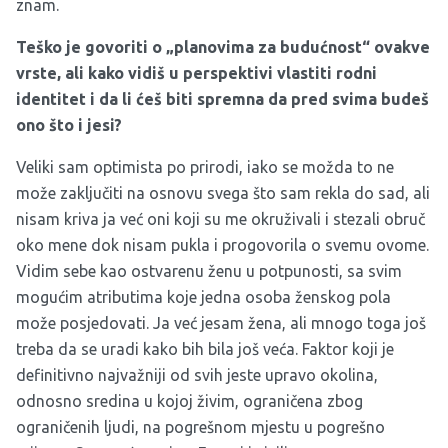
znam.
Teško je govoriti o „planovima za budućnost“ ovakve
vrste, ali kako vidiš u perspektivi vlastiti rodni
identitet i da li ćeš biti spremna da pred svima budeš
ono što i jesi?
Veliki sam optimista po prirodi, iako se možda to ne
može zaključiti na osnovu svega što sam rekla do sad, ali
nisam kriva ja već oni koji su me okruživali i stezali obruč
oko mene dok nisam pukla i progovorila o svemu ovome.
Vidim sebe kao ostvarenu ženu u potpunosti, sa svim
mogućim atributima koje jedna osoba ženskog pola
može posjedovati. Ja već jesam žena, ali mnogo toga još
treba da se uradi kako bih bila još veća. Faktor koji je
definitivno najvažniji od svih jeste upravo okolina,
odnosno sredina u kojoj živim, ograničena zbog
ograničenih ljudi, na pogrešnom mjestu u pogrešno