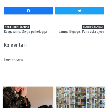
Share
Tweet
Navigacija članaka
PRETHODNI ČLANAK
SLJEDEĆI ČLANAK
Reagovanje: Divlja psihologija
Lamija Begagić: Puna usta djece
Komentari
komentara