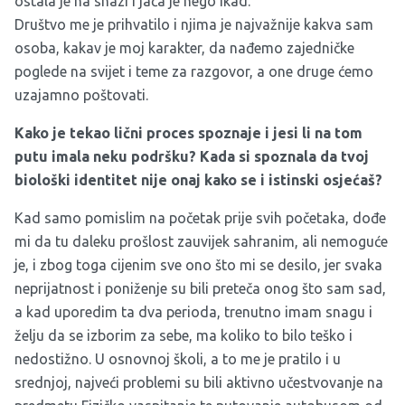
ostala je na snazi i jača je nego ikad.
Društvo me je prihvatilo i njima je najvažnije kakva sam
osoba, kakav je moj karakter, da nađemo zajedničke
poglede na svijet i teme za razgovor, a one druge ćemo
uzajamno poštovati.
Kako je tekao lični proces spoznaje i jesi li na tom
putu imala neku podršku? Kada si spoznala da tvoj
biološki identitet nije onaj kako se i istinski osjećaš?
Kad samo pomislim na početak prije svih početaka, dođe
mi da tu daleku prošlost zauvijek sahranim, ali nemoguće
je, i zbog toga cijenim sve ono što mi se desilo, jer svaka
neprijatnost i poniženje su bili preteča onog što sam sad,
a kad uporedim ta dva perioda, trenutno imam snagu i
želju da se izborim za sebe, ma koliko to bilo teško i
nedostižno. U osnovnoj školi, a to me je pratilo i u
srednjoj, najveći problemi su bili aktivno učestvovanje na