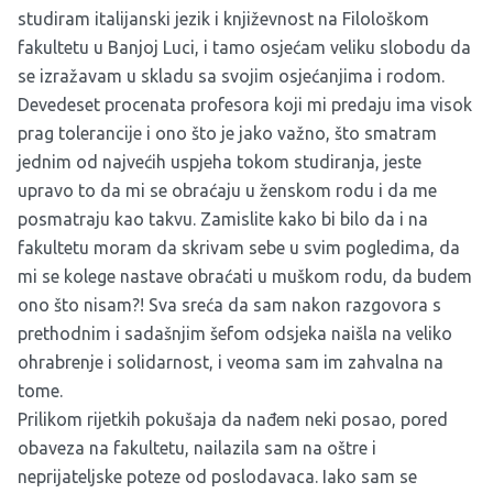
studiram italijanski jezik i književnost na Filološkom
fakultetu u Banjoj Luci, i tamo osjećam veliku slobodu da
se izražavam u skladu sa svojim osjećanjima i rodom.
Devedeset procenata profesora koji mi predaju ima visok
prag tolerancije i ono što je jako važno, što smatram
jednim od najvećih uspjeha tokom studiranja, jeste
upravo to da mi se obraćaju u ženskom rodu i da me
posmatraju kao takvu. Zamislite kako bi bilo da i na
fakultetu moram da skrivam sebe u svim pogledima, da
mi se kolege nastave obraćati u muškom rodu, da budem
ono što nisam?! Sva sreća da sam nakon razgovora s
prethodnim i sadašnjim šefom odsjeka naišla na veliko
ohrabrenje i solidarnost, i veoma sam im zahvalna na
tome.
Prilikom rijetkih pokušaja da nađem neki posao, pored
obaveza na fakultetu, nailazila sam na oštre i
neprijateljske poteze od poslodavaca. Iako sam se