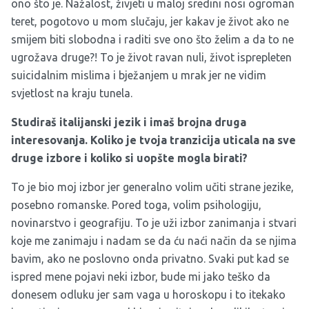
ono što je. Nažalost, živjeti u maloj sredini nosi ogroman
teret, pogotovo u mom slučaju, jer kakav je život ako ne
smijem biti slobodna i raditi sve ono što želim a da to ne
ugrožava druge?! To je život ravan nuli, život isprepleten
suicidalnim mislima i bježanjem u mrak jer ne vidim
svjetlost na kraju tunela.
Studiraš italijanski jezik i imaš brojna druga
interesovanja. Koliko je tvoja tranzicija uticala na sve
druge izbore i koliko si uopšte mogla birati?
To je bio moj izbor jer generalno volim učiti strane jezike,
posebno romanske. Pored toga, volim psihologiju,
novinarstvo i geografiju. To je uži izbor zanimanja i stvari
koje me zanimaju i nadam se da ću naći način da se njima
bavim, ako ne poslovno onda privatno. Svaki put kad se
ispred mene pojavi neki izbor, bude mi jako teško da
donesem odluku jer sam vaga u horoskopu i to itekako