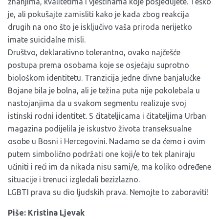
znanjima, kvalitetima i vještinama koje posjedujete. Teško
je, ali pokušajte zamisliti kako je kada zbog reakcija
drugih na ono što je isključivo vaša priroda nerijetko
imate suicidalne misli.
Društvo, deklarativno tolerantno, ovako najčešće
postupa prema osobama koje se osjećaju suprotno
biološkom identitetu. Tranzicija jedne divne banjalučke
Bojane bila je bolna, ali je težina puta nije pokolebala u
nastojanjima da u svakom segmentu realizuje svoj
istinski rodni identitet. S čitateljicama i čitateljima Urban
magazina podijelila je iskustvo života transeksualne
osobe u Bosni i Hercegovini. Nadamo se da ćemo i ovim
putem simbolično podržati one koji/e to tek planiraju
učiniti i reći im da nikada nisu sami/e, ma koliko određene
situacije i trenuci izgledali bezizlazno.
LGBTI prava su dio ljudskih prava. Nemojte to zaboraviti!
Piše: Kristina Ljevak