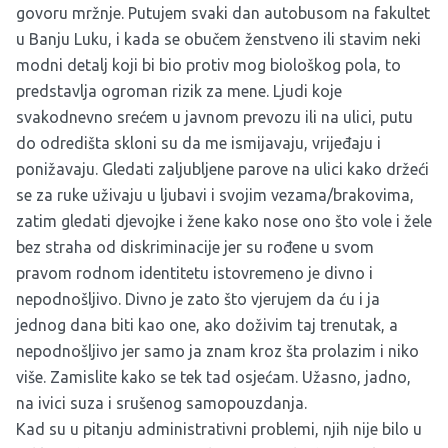
govoru mržnje. Putujem svaki dan autobusom na fakultet
u Banju Luku, i kada se obučem ženstveno ili stavim neki
modni detalj koji bi bio protiv mog biološkog pola, to
predstavlja ogroman rizik za mene. Ljudi koje
svakodnevno srećem u javnom prevozu ili na ulici, putu
do odredišta skloni su da me ismijavaju, vrijeđaju i
ponižavaju. Gledati zaljubljene parove na ulici kako držeći
se za ruke uživaju u ljubavi i svojim vezama/brakovima,
zatim gledati djevojke i žene kako nose ono što vole i žele
bez straha od diskriminacije jer su rođene u svom
pravom rodnom identitetu istovremeno je divno i
nepodnošljivo. Divno je zato što vjerujem da ću i ja
jednog dana biti kao one, ako doživim taj trenutak, a
nepodnošljivo jer samo ja znam kroz šta prolazim i niko
više. Zamislite kako se tek tad osjećam. Užasno, jadno,
na ivici suza i srušenog samopouzdanja.
Kad su u pitanju administrativni problemi, njih nije bilo u