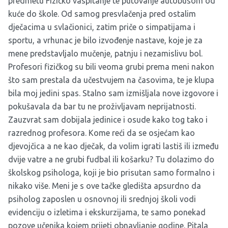
predmetu Fizičko vaspitanje te putovanje autobusom od
kuće do škole. Od samog presvlačenja pred ostalim
dječacima u svlačionici, zatim priče o simpatijama i
sportu, a vrhunac je bilo izvođenje nastave, koje je za
mene predstavljalo mučenje, patnju i nezamislivu bol.
Profesori fizičkog su bili veoma grubi prema meni nakon
što sam prestala da učestvujem na časovima, te je klupa
bila moj jedini spas. Stalno sam izmišljala nove izgovore i
pokušavala da bar tu ne proživljavam neprijatnosti.
Zauzvrat sam dobijala jedinice i osude kako tog tako i
razrednog profesora. Kome reći da se osjećam kao
djevojčica a ne kao dječak, da volim igrati lastiš ili između
dvije vatre a ne grubi fudbal ili košarku? Tu dolazimo do
školskog psihologa, koji je bio prisutan samo formalno i
nikako više. Meni je s ove tačke gledišta apsurdno da
psiholog zaposlen u osnovnoj ili srednjoj školi vodi
evidenciju o izletima i ekskurzijama, te samo ponekad
pozove učenika kojem prijeti obnavljanje godine. Pitala