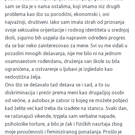
sam se šta je s nama ostalima, koji imamo niz drugih
problema kao što su porodični, ekonomski i, oni
najvažniji, društveni. Iako sam imala strah od priznanja
svoje seksualne orijentacije i rodnog identiteta u srednjoj
školi, sigurno bih uspjela da napravim određeni progres
da se bar neko zainteresovao za mene. Svi su me viđali u
pozadini mnogih dešavanja, nije me bilo ni na jednom
osamnaestom rođendanu, druženja van škole su bila
ograničena, a ostvarenje u ljubavi je izgledalo kao
nedostižna želja.
Ono što se dešavalo tad dešava se i sad, a to su
diskriminacija i prezir prema meni kao drugačijoj osobi
od većine, a autobus je zatvor iz kojeg ne možete pobjeći
kad želite već kad treba da izađete na stanicu. Svaki dan,
ne računajući vikende, trpjela sam verbalne napade,
psihološke torture, a bilo je čak i fizičkih nasrtaja zbog
moje povučenosti i feminiziranog ponašanja. Prošlo je