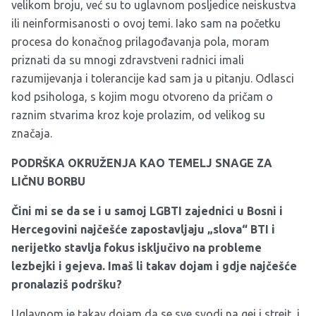
velikom broju, već su to uglavnom posljedice neiskustva
ili neinformisanosti o ovoj temi. Iako sam na početku
procesa do konačnog prilagođavanja pola, moram
priznati da su mnogi zdravstveni radnici imali
razumijevanja i tolerancije kad sam ja u pitanju. Odlasci
kod psihologa, s kojim mogu otvoreno da pričam o
raznim stvarima kroz koje prolazim, od velikog su
značaja.
PODRŠKA OKRUŽENJA KAO TEMELJ SNAGE ZA
LIČNU BORBU
Čini mi se da se i u samoj LGBTI zajednici u Bosni i
Hercegovini najčešće zapostavljaju „slova“ BTI i
nerijetko stavlja fokus isključivo na probleme
lezbejki i gejeva. Imaš li takav dojam i gdje najčešće
pronalaziš podršku?
Uglavnom je takav dojam da se sve svodi na gej i strejt, i