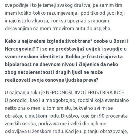
sve počinje i to je temelj svakog društva, pa samim tim
imam koliko-toliko razumijevanja i podrške od ljudi koji
imaju istu krv kao ja, i oni su upoznati s mnogim
dešavanjima na mom trnovitom putu do uspjeha.
Kako u najkraćem izgleda život trans* osobe u Bosni i
Hercegovini? Ti se ne predstavljaš uvijek i svugdje u
svom ženskom identitetu. Koliko je frustrirajuća ta
bipolarnost na dnevnom nivou i činjenica da neko
zbog netolerantnosti drugih ljudi ne može
realizovati svoja osnovna ljudska prava?
U najmanju ruku je NEPODNOŠLJIVO i FRUSTRIRAJUĆE.
U porodici, kao i u mnogobrojnoj rodbini koja eventualno
nešto zna o meni u tom smislu, bukvalno svi mi se
obraćaju u muškom rodu. Društvo, koje čini 90 procenata
ženskih osoba, podržava me i veliki dio njih me
oslovljava u ženskom rodu. Kad je u pitanju obrazovanje,