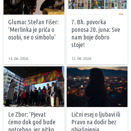
Glumac Stefan Fišer:
7. Bh. povorka
‘Merlinka je priča o
ponosa 20. juna: Sve
osobi, ne o simbolu’
nam boje dobro
stoje!
14. 06. 2026
12. 06. 2026
Le Zbor: ‘Pjevat
Lični esej o ljubavi ili
ćemo dok god bude
Pravo na dodir bez
potrebno, jer nitko
objašnjenja