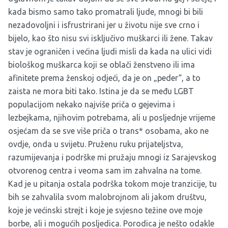
kada bismo samo tako promatrali ljude, mnogi bi bili
nezadovoljni i isfrustrirani jer u životu nije sve crno i
bijelo, kao što nisu svi isključivo muškarci ili žene. Takav
stav je ograničen i većina ljudi misli da kada na ulici vidi
biološkog muškarca koji se oblači ženstveno ili ima
afinitete prema ženskoj odjeći, da je on „peder“, a to
zaista ne mora biti tako. Istina je da se među LGBT
populacijom nekako najviše priča o gejevima i
lezbejkama, njihovim potrebama, ali u posljednje vrijeme
osjećam da se sve više priča o trans* osobama, ako ne
ovdje, onda u svijetu. Pruženu ruku prijateljstva,
razumijevanja i podrške mi pružaju mnogi iz Sarajevskog
otvorenog centra i veoma sam im zahvalna na tome.
Kad je u pitanja ostala podrška tokom moje tranzicije, tu
bih se zahvalila svom malobrojnom ali jakom društvu,
koje je većinski strejt i koje je svjesno težine ove moje
borbe, ali i mogućih posljedica. Porodica je nešto odakle