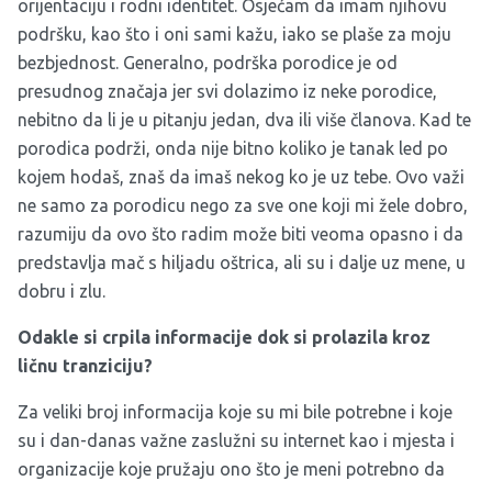
orijentaciju i rodni identitet. Osjećam da imam njihovu
podršku, kao što i oni sami kažu, iako se plaše za moju
bezbjednost. Generalno, podrška porodice je od
presudnog značaja jer svi dolazimo iz neke porodice,
nebitno da li je u pitanju jedan, dva ili više članova. Kad te
porodica podrži, onda nije bitno koliko je tanak led po
kojem hodaš, znaš da imaš nekog ko je uz tebe. Ovo važi
ne samo za porodicu nego za sve one koji mi žele dobro,
razumiju da ovo što radim može biti veoma opasno i da
predstavlja mač s hiljadu oštrica, ali su i dalje uz mene, u
dobru i zlu.
Odakle si crpila informacije dok si prolazila kroz
ličnu tranziciju?
Za veliki broj informacija koje su mi bile potrebne i koje
su i dan-danas važne zaslužni su internet kao i mjesta i
organizacije koje pružaju ono što je meni potrebno da