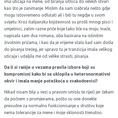
ima uticaja na mene, od biranja sitnica do velikih stvari
kao što je zanimanje. Mislim da sam izabrala nešto gdje
mogu istovremeno odlutati ali i biti tu negdje u svom
svijetu. Kroz italijansku književnost su prošli mnogi pisci i
umjetnici, zatim razne priče koje tako liče na moju. Inače,
napisala sam dva romana, oba bazirana na istinitim
životnim pričama, i kao da je vrijeme stalo kad sam došla
do pisanja trećeg, jer upravo tu je tranzicija imala velikog
uticaja i udaljila me od velike strasti, pisanja.
Da li si ranije u vezama pravila izbore koji su
kompromisni kako bi se uklopila u heteronormativni
okvir i imala manje poteškoća u svakodnevici?
Nikad nisam bila u vezi u pravom smislu te riječi jer čekam
da počnem s promjenama, pošto su one donekle
presudne za normalno funkcionisanje u društvu koje
nema tolerancije za mene i moje sklonosti trenutno.