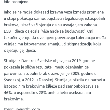
bilo promjene
.
Iako se ne može dokazati izravna veza između promjena
u stopi pokušaja samoubojstava i legalizacije istospolnih
brakova, istraživači vjeruju da su usvajanjem zakona
LGBT djeca osjećala “više nade za budućnost”.
Oni
također vjeruju da ove mjere povećavaju toleranciju među
vršnjacima istovremeno smanjujući stigmatizaciju koju
osjećaju gej djeca.
Studija iz Danske i Švedske
objavljena 2019. godine
pokazala je slične rezultate i među oženjenim gej
parovima.
Istopolni brak dozvoljen je 2009. godine u
Švedskoj, a 2012. u Danskoj.
Studija je otkrila da parovi u
istospolnim brakovima bilježe pad samoubojstava za
46%, u usporedbi s 28% onih u heteroseksualnim
brakovima.
Izvor:
upworthy.com