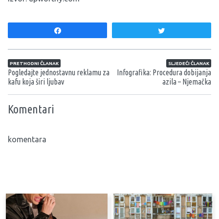
Share
Tweet
Navigacija članaka
PRETHODNI ČLANAK
SLJEDEĆI ČLANAK
Pogledajte jednostavnu reklamu za
Infografika: Procedura dobijanja
kafu koja širi ljubav
azila – Njemačka
Komentari
komentara