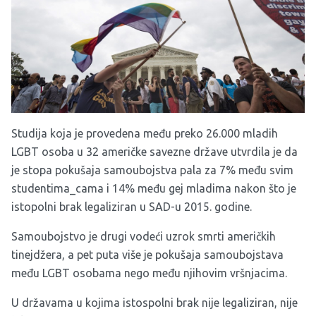
Studija koja je provedena među preko 26.000 mladih
LGBT osoba u 32 američke savezne države
utvrdila je da
je stopa pokušaja samoubojstva pala za 7% među svim
studentima_cama i 14% među gej mladima nakon što je
istopolni brak legaliziran u SAD-u
2015. godine.
Samoubojstvo je drugi vodeći uzrok smrti američkih
tinejdžera, a p
et puta više je
pokušaja samoubojstava
među
LGBT osoba
ma nego među njihovim vršnjacima.
U
državama u kojima istospolni brak nije legaliziran, n
ije