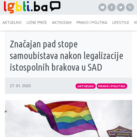
AKTUELNO
LIČNE PRIČE
AKTIVIZAM
PRAVO I POLITIKA
LIFESTYLE
K
Značajan pad stope
samoubistava nakon legalizacije
istospolnih brakova u SAD
27. 01. 2020
AKTUELNO
PRAVO I POLITIKA