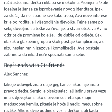
ružičasto, ima dečka i uklapa se u okolinu. Promjena škole
idealna je šansa za isprobavanje novog identiteta. Ipak,
za slučaj da ne ispadne sve kako treba, Ava nove interese
krije od roditelja i višegodišnje djevojke. Tajne same po
sebi, dovoljno su teške za čuvanje, a stvari otežava Avino
otkriće da promjene koje želi idu dublje od odjeće. Čak i
ulazak u glazbenu grupu u školi postaje kompliciran, a u
nizu neplaniranih izazova i komplikacija, Ava postaje
zabrinuta da nikad neće spoznati samu sebe.
Boyfriends with Girlfriends
Alex Sanchez
Iako je oduvijek znao da je gej, Lance nikad nije imao
pravog dečka. Sergio je biseksualac, ali jedinu pravu vezu
ima s djevojkom. Iako u prvom susretu spoznaju
međusobnu kemiju, pitanje je hoće li nadići međusobne
razlike. Allie je dvije godine u vezi s dečkom, ali kada