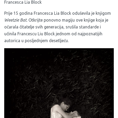
Francesca Lia Block
Prije 15 godina Francesca Lia Block oduševila je knjigom
Weetzie Bat
. Otkrijte ponovno magiju ove knjige koja je
očarala čitatelje svih generacija, srušila standarde i
učinila Francescu Liu Block jednom od najpoznatijih
autorica u posljednjem desetljeću.