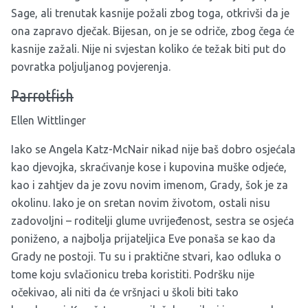
Sage, ali trenutak kasnije požali zbog toga, otkrivši da je
ona zapravo dječak. Bijesan, on je se odriče, zbog čega će
kasnije zažali. Nije ni svjestan koliko će težak biti put do
povratka poljuljanog povjerenja.
Parrotfish
Ellen Wittlinger
Iako se Angela Katz-McNair nikad nije baš dobro osjećala
kao djevojka, skraćivanje kose i kupovina muške odjeće,
kao i zahtjev da je zovu novim imenom, Grady, šok je za
okolinu. Iako je on sretan novim životom, ostali nisu
zadovoljni – roditelji glume uvrijeđenost, sestra se osjeća
poniženo, a najbolja prijateljica Eve ponaša se kao da
Grady ne postoji. Tu su i praktične stvari, kao odluka o
tome koju svlačionicu treba koristiti. Podršku nije
očekivao, ali niti da će vršnjaci u školi biti tako