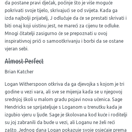
da postane pravi dječak, počinje što je više moguće
pokrivati svoje tijelo, skrivajući se od svijeta. Kada ga
izda najbolji prijatelj, J odlučuje da će se prestati skrivati i
biti onaj koji uistinu jest, ne mareći za cijenu te odluke.
Mnogi čitatelji zasigurno će se prepoznati u ovoj
inspirativnoj priči o samootkrivanju i borbi da se ostane
vjeran sebi.
Almost Perfect
Brian Katcher
Logan Witherspoon otkriva da ga djevojka s kojom je tri
godine u vezi vara, ali sve se mijenja kada se u njegovoj
srednjoj školi u malom gradu pojavi nova učenica. Sage
Hendricks se sprijateljuje s Loganom u trenutku kada je
izgubio vjeru u ljude. Sage je školovana kod kuće i roditelji
su joj zabranili da bude u vezi, ali Loganu ne želi reći
zašto. Jednog dana Logan pokazuje svoje osjećaje prema