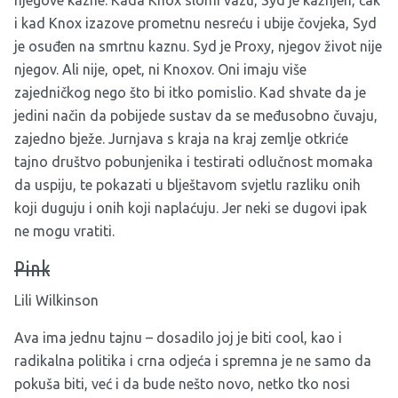
i kad Knox izazove prometnu nesreću i ubije čovjeka, Syd
je osuđen na smrtnu kaznu. Syd je Proxy, njegov život nije
njegov. Ali nije, opet, ni Knoxov. Oni imaju više
zajedničkog nego što bi itko pomislio. Kad shvate da je
jedini način da pobijede sustav da se međusobno čuvaju,
zajedno bježe. Jurnjava s kraja na kraj zemlje otkriće
tajno društvo pobunjenika i testirati odlučnost momaka
da uspiju, te pokazati u blještavom svjetlu razliku onih
koji duguju i onih koji naplaćuju. Jer neki se dugovi ipak
ne mogu vratiti.
Pink
Lili Wilkinson
Ava ima jednu tajnu – dosadilo joj je biti cool, kao i
radikalna politika i crna odjeća i spremna je ne samo da
pokuša biti, već i da bude nešto novo, netko tko nosi