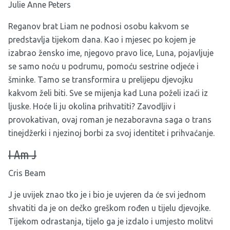
Julie Anne Peters
Reganov brat Liam ne podnosi osobu kakvom se
predstavlja tijekom dana. Kao i mjesec po kojem je
izabrao žensko ime, njegovo pravo lice, Luna, pojavljuje
se samo noću u podrumu, pomoću sestrine odjeće i
šminke. Tamo se transformira u prelijepu djevojku
kakvom želi biti. Sve se mijenja kad Luna poželi izaći iz
ljuske. Hoće li ju okolina prihvatiti? Zavodljiv i
provokativan, ovaj roman je nezaboravna saga o trans
tinejdžerki i njezinoj borbi za svoj identitet i prihvaćanje.
I Am J
Cris Beam
J je uvijek znao tko je i bio je uvjeren da će svi jednom
shvatiti da je on dečko greškom rođen u tijelu djevojke.
Tijekom odrastanja, tijelo ga je izdalo i umjesto molitvi