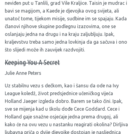
neviđen put u Tanlili, grad Vile Kraljice. Taisin je mudrac i
bavi se magijom, a Kaede je djevojka ovog svijeta, ali
unatoč tome, tijekom misije, sudbine im se spajaju. Kada
članovi njihove skupine podlegnu izazovima, one se
oslanjaju jedna na drugu i na kraju zaljubljuju. Ipak,
kraljevstvu treba samo jedna lovkinja da ga sačuva i ono
što slijedi može ih zauvijek razdvojiti.
Keeping You A Secret
Julie Anne Peters
Uz stabilnu vezu s dečkom, kao i šansu da ode na Ivy
League koledž, život predsjednice učeničkog vijeća
Holland Jaeger izgleda dobro. Barem se tako čini. Ipak,
sve se mijenja kad u školu dođe Cece Goddard. Cece i
Holland gaje snažne osjećaje jedna prema drugoj, ali
kako će na ovu vezu u nastanku reagirati okolina? Dirljiva
ljubavna priča o dvije djevojke dostojan je nasljednica