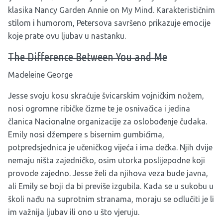
klasika Nancy Garden Annie on My Mind. Karakterističnim
stilom i humorom, Petersova savršeno prikazuje emocije
koje prate ovu ljubav u nastanku.
The Difference Between You and Me
Madeleine George
Jesse svoju kosu skraćuje švicarskim vojničkim nožem,
nosi ogromne ribičke čizme te je osnivačica i jedina
članica Nacionalne organizacije za oslobođenje čudaka.
Emily nosi džempere s bisernim gumbićima,
potpredsjednica je učeničkog vijeća i ima dečka. Njih dvije
nemaju ništa zajedničko, osim utorka poslijepodne koji
provode zajedno. Jesse želi da njihova veza bude javna,
ali Emily se boji da bi previše izgubila. Kada se u sukobu u
školi nađu na suprotnim stranama, moraju se odlučiti je li
im važnija ljubav ili ono u što vjeruju.