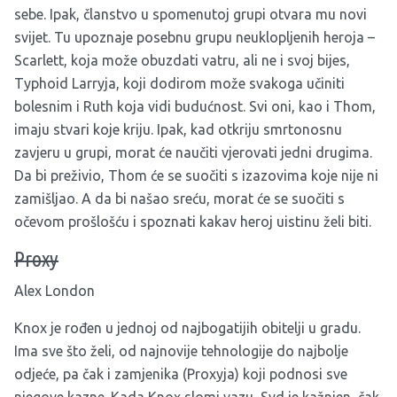
sebe. Ipak, članstvo u spomenutoj grupi otvara mu novi
svijet. Tu upoznaje posebnu grupu neuklopljenih heroja –
Scarlett, koja može obuzdati vatru, ali ne i svoj bijes,
Typhoid Larryja, koji dodirom može svakoga učiniti
bolesnim i Ruth koja vidi budućnost. Svi oni, kao i Thom,
imaju stvari koje kriju. Ipak, kad otkriju smrtonosnu
zavjeru u grupi, morat će naučiti vjerovati jedni drugima.
Da bi preživio, Thom će se suočiti s izazovima koje nije ni
zamišljao. A da bi našao sreću, morat će se suočiti s
očevom prošlošću i spoznati kakav heroj uistinu želi biti.
Proxy
Alex London
Knox je rođen u jednoj od najbogatijih obitelji u gradu.
Ima sve što želi, od najnovije tehnologije do najbolje
odjeće, pa čak i zamjenika (Proxyja) koji podnosi sve
njegove kazne. Kada Knox slomi vazu, Syd je kažnjen, čak