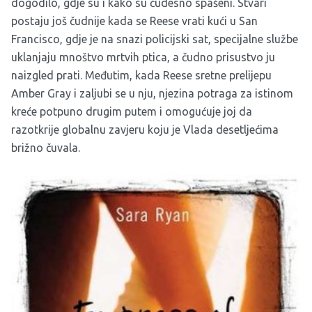
dogodilo, gdje su i kako su čudesno spašeni. Stvari
postaju još čudnije kada se Reese vrati kući u San
Francisco, gdje je na snazi policijski sat, specijalne službe
uklanjaju mnoštvo mrtvih ptica, a čudno prisustvo ju
naizgled prati. Međutim, kada Reese sretne prelijepu
Amber Gray i zaljubi se u nju, njezina potraga za istinom
kreće potpuno drugim putem i omogućuje joj da
razotkrije globalnu zavjeru koju je Vlada desetljećima
brižno čuvala.