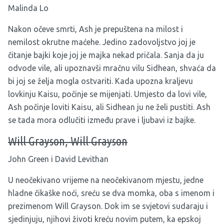
Malinda Lo
Nakon očeve smrti, Ash je prepuštena na milost i
nemilost okrutne maćehe. Jedino zadovoljstvo joj je
čitanje bajki koje joj je majka nekad pričala. Sanja da ju
odvode vile, ali upoznavši mračnu vilu Sidhean, shvaća da
bi joj se želja mogla ostvariti. Kada upozna kraljevu
lovkinju Kaisu, počinje se mijenjati. Umjesto da lovi vile,
Ash počinje loviti Kaisu, ali Sidhean ju ne želi pustiti. Ash
se tada mora odlučiti između prave i ljubavi iz bajke.
Will Grayson, Will Grayson
John Green i David Levithan
U neočekivano vrijeme na neočekivanom mjestu, jedne
hladne čikaške noći, sreću se dva momka, oba s imenom i
prezimenom Will Grayson. Dok im se svjetovi sudaraju i
sjedinjuju, njihovi životi kreću novim putem, ka epskoj