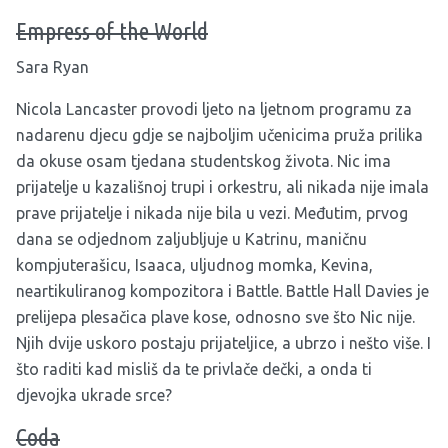
Empress of the World
Sara Ryan
Nicola Lancaster provodi ljeto na ljetnom programu za
nadarenu djecu gdje se najboljim učenicima pruža prilika
da okuse osam tjedana studentskog života. Nic ima
prijatelje u kazališnoj trupi i orkestru, ali nikada nije imala
prave prijatelje i nikada nije bila u vezi. Međutim, prvog
dana se odjednom zaljubljuje u Katrinu, maničnu
kompjuterašicu, Isaaca, uljudnog momka, Kevina,
neartikuliranog kompozitora i Battle. Battle Hall Davies je
prelijepa plesačica plave kose, odnosno sve što Nic nije.
Njih dvije uskoro postaju prijateljice, a ubrzo i nešto više. I
što raditi kad misliš da te privlače dečki, a onda ti
djevojka ukrade srce?
Coda