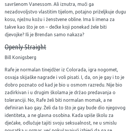
savršenom Vanessom. Ali iznutra, muči ga
nezadovoljstvo vlastitim tijelom, potajno priželjkuje dugu
kosu, nježnu kožu i ženstvene obline. Ima li imena za
takve kao što je on – dečke koji ponekad žele biti
djevojke? Ili je Brendan samo nakaza?
Openly Straight
Bill Konigsberg
Rafe je normalan tinejdžer iz Colorada, igra nogomet,
osvaja skijaške nagrade i voli pisati. I, da, on je gay i to je
dobro poznato od kad je bio u osmom razredu. Nije bio
zadirkivan i u drugim školama je držao predavanja o
toleranciji. No, Rafe želi biti normalan momak, a ne
definiran kao gay. Želi da to što je gay bude dio njegovog
identiteta, a ne glavna osobina. Kada upiše školu za
dječake, odlučuje tajiti svoju seksualnost, ne u smislu
povratka u ormar, već pokušavajući izbjeći da ga se