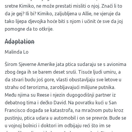
sretne Kimiko, ne može prestati misliti o njoj. Znači li to
da je gej? Ili bi? Kimiko, zaljubljena u Allie, ne vjeruje da
tako lijepa djevojka hoće biti s njom i učinit će sve da joj
pomogne da to otkrije.
Adaptation
Malinda Lo
Širom Sjeverne Amerike jata ptica sudaraju se s avionima
zbog čega ih se barem deset sruši. Tisuće ljudi umiru, a
da stvari budu još gore, vlasti obustavljaju sve letove u
strahu od terorizma, zarobljavajući milijune putnika.
Među njima su Reese i njezin dugogodišnji partner iz
debatnog tima i dečko David. Na povratku kući u San
Francisco događa se katastrofa, na mračnom putu kroz
pustinju, ptica udara u automobil i on se prevrće. Bude se
u vojnoj bolnici i doktori im odbijaju reći što im se