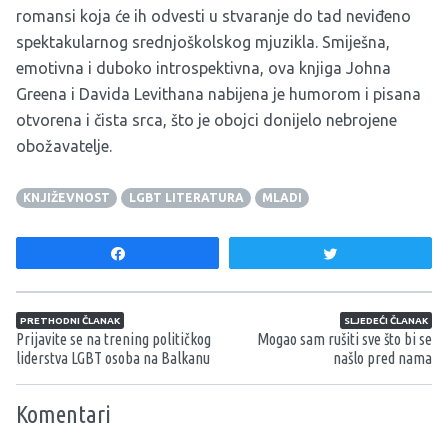
romansi koja će ih odvesti u stvaranje do tad neviđeno
spektakularnog srednjoškolskog mjuzikla. Smiješna,
emotivna i duboko introspektivna, ova knjiga Johna
Greena i Davida Levithana nabijena je humorom i pisana
otvorena i čista srca, što je obojci donijelo nebrojene
obožavatelje.
KNJIŽEVNOST
LGBT LITERATURA
MLADI
Share
Tweet
Navigacija članaka
PRETHODNI ČLANAK
SLJEDEĆI ČLANAK
Prijavite se na trening političkog
Mogao sam rušiti sve što bi se
liderstva LGBT osoba na Balkanu
našlo pred nama
Komentari