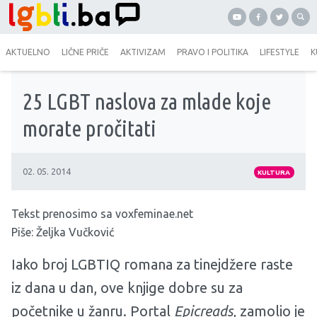
AKTUELNO
LIČNE PRIČE
AKTIVIZAM
PRAVO I POLITIKA
LIFESTYLE
K
25 LGBT naslova za mlade koje
morate pročitati
02. 05. 2014
KULTURA
Tekst prenosimo sa
voxfeminae.net
Piše: Željka Vučković
Iako broj LGBTIQ romana za tinejdžere raste
iz dana u dan, ove knjige dobre su za
početnike u žanru. Portal
Epicreads
, zamolio je