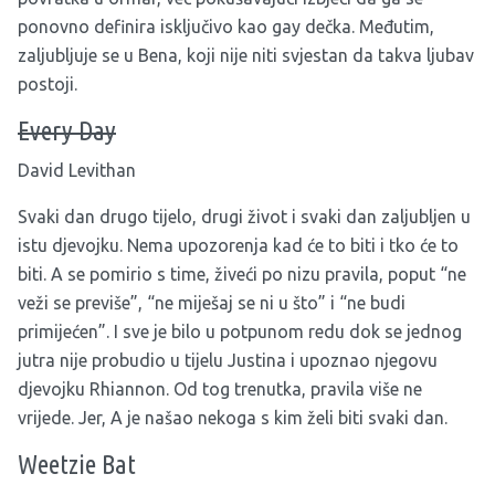
ponovno definira isključivo kao gay dečka. Međutim,
zaljubljuje se u Bena, koji nije niti svjestan da takva ljubav
postoji.
Every Day
David Levithan
Svaki dan drugo tijelo, drugi život i svaki dan zaljubljen u
istu djevojku. Nema upozorenja kad će to biti i tko će to
biti. A se pomirio s time, živeći po nizu pravila, poput “ne
veži se previše”, “ne miješaj se ni u što” i “ne budi
primijećen”. I sve je bilo u potpunom redu dok se jednog
jutra nije probudio u tijelu Justina i upoznao njegovu
djevojku Rhiannon. Od tog trenutka, pravila više ne
vrijede. Jer, A je našao nekoga s kim želi biti svaki dan.
Weetzie Bat