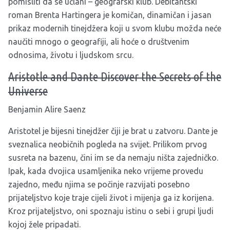
pomisliti da se učlani – geografski klub. Debitantski
roman Brenta Hartingera je komičan, dinamičan i jasan
prikaz modernih tinejdžera koji u svom klubu možda neće
naučiti mnogo o geografiji, ali hoće o društvenim
odnosima, životu i ljudskom srcu.
Aristotle and Dante Discover the Secrets of the
Universe
Benjamin Alire Saenz
Aristotel je bijesni tinejdžer čiji je brat u zatvoru. Dante je
sveznalica neobičnih pogleda na svijet. Prilikom prvog
susreta na bazenu, čini im se da nemaju ništa zajedničko.
Ipak, kada dvojica usamljenika neko vrijeme provedu
zajedno, među njima se počinje razvijati posebno
prijateljstvo koje traje cijeli život i mijenja ga iz korijena.
Kroz prijateljstvo, oni spoznaju istinu o sebi i grupi ljudi
kojoj žele pripadati.