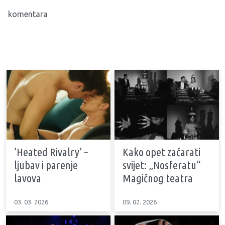
komentara
’Heated Rivalry’ –
Kako opet začarati
ljubav i parenje
svijet: „Nosferatu“
lavova
Magičnog teatra
03. 03. 2026
09. 02. 2026