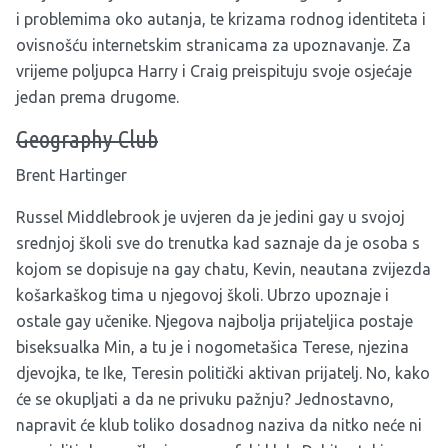
i problemima oko autanja, te krizama rodnog identiteta i
ovisnošću internetskim stranicama za upoznavanje. Za
vrijeme poljupca Harry i Craig preispituju svoje osjećaje
jedan prema drugome.
Geography
Club
Brent Hartinger
Russel Middlebrook je uvjeren da je jedini gay u svojoj
srednjoj školi sve do trenutka kad saznaje da je osoba s
kojom se dopisuje na gay chatu, Kevin, neautana zvijezda
košarkaškog tima u njegovoj školi. Ubrzo upoznaje i
ostale gay učenike. Njegova najbolja prijateljica postaje
biseksualka Min, a tu je i nogometašica Terese, njezina
djevojka, te Ike, Teresin politički aktivan prijatelj. No, kako
će se okupljati a da ne privuku pažnju? Jednostavno,
napravit će klub toliko dosadnog naziva da nitko neće ni