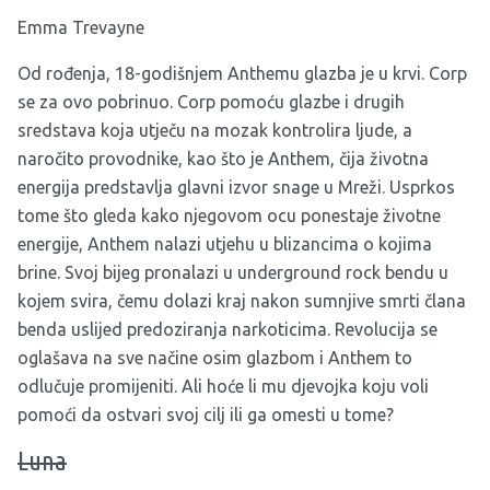
Emma Trevayne
Od rođenja, 18-godišnjem Anthemu glazba je u krvi. Corp
se za ovo pobrinuo. Corp pomoću glazbe i drugih
sredstava koja utječu na mozak kontrolira ljude, a
naročito provodnike, kao što je Anthem, čija životna
energija predstavlja glavni izvor snage u Mreži. Usprkos
tome što gleda kako njegovom ocu ponestaje životne
energije, Anthem nalazi utjehu u blizancima o kojima
brine. Svoj bijeg pronalazi u underground rock bendu u
kojem svira, čemu dolazi kraj nakon sumnjive smrti člana
benda uslijed predoziranja narkoticima. Revolucija se
oglašava na sve načine osim glazbom i Anthem to
odlučuje promijeniti. Ali hoće li mu djevojka koju voli
pomoći da ostvari svoj cilj ili ga omesti u tome?
Luna