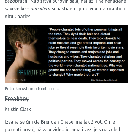
bezobrazni. Kao žrtva surovih šala, nailazi i na nenadane
saveznike –
outsidera
Sebastiana i predivnu maturanticu
Kitu Charles.
Foto: knowhomo.tumblr.com
Freakboy
Kristin Clark
Izvana se čini da Brendan Chase ima lak život. On je
poznati hrvač, uživa u video igrama i vezi je s naizgled