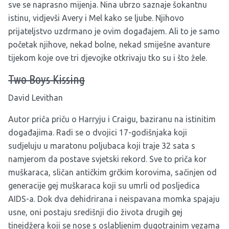
sve se naprasno mijenja. Nina ubrzo saznaje šokantnu
istinu, vidjevši Avery i Mel kako se ljube. Njihovo
prijateljstvo uzdrmano je ovim događajem. Ali to je samo
početak njihove, nekad bolne, nekad smiješne avanture
tijekom koje ove tri djevojke otkrivaju tko su i što žele.
Two Boys Kissing
David Levithan
Autor priča priču o Harryju i Craigu, baziranu na istinitim
događajima. Radi se o dvojici 17-godišnjaka koji
sudjeluju u maratonu poljubaca koji traje 32 sata s
namjerom da postave svjetski rekord. Sve to priča kor
muškaraca, sličan antičkim grčkim korovima, sačinjen od
generacije gej muškaraca koji su umrli od posljedica
AIDS-a. Dok dva dehidrirana i neispavana momka spajaju
usne, oni postaju središnji dio života drugih gej
tinejdžera koji se nose s oslabljenim dugotrajnim vezama