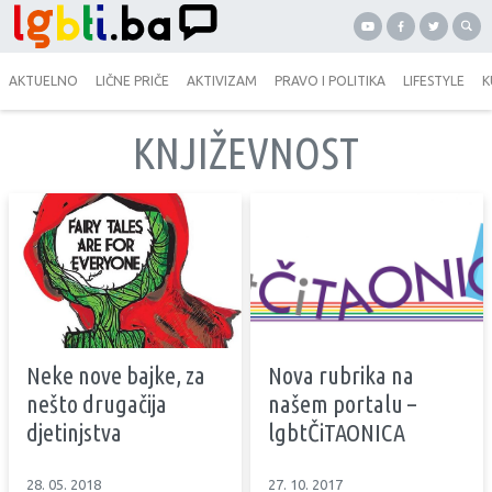
AKTUELNO
LIČNE PRIČE
AKTIVIZAM
PRAVO I POLITIKA
LIFESTYLE
K
KNJIŽEVNOST
Neke nove bajke, za
Nova rubrika na
nešto drugačija
našem portalu –
djetinjstva
lgbtČiTAONICA
28. 05. 2018
27. 10. 2017