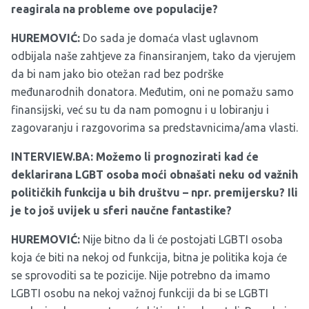
reagirala na probleme ove populacije?
HUREMOVIĆ:
Do sada je domaća vlast uglavnom
odbijala naše zahtjeve za finansiranjem, tako da vjerujem
da bi nam jako bio otežan rad bez podrške
međunarodnih donatora. Međutim, oni ne pomažu samo
finansijski, već su tu da nam pomognu i u lobiranju i
zagovaranju i razgovorima sa predstavnicima/ama vlasti.
INTERVIEW.BA: Možemo li prognozirati kad će
deklarirana LGBT osoba moći obnašati neku od važnih
političkih funkcija u bih društvu – npr. premijersku? Ili
je to još uvijek u sferi naučne fantastike?
HUREMOVIĆ:
Nije bitno da li će postojati LGBTI osoba
koja će biti na nekoj od funkcija, bitna je politika koja će
se sprovoditi sa te pozicije. Nije potrebno da imamo
LGBTI osobu na nekoj važnoj funkciji da bi se LGBTI