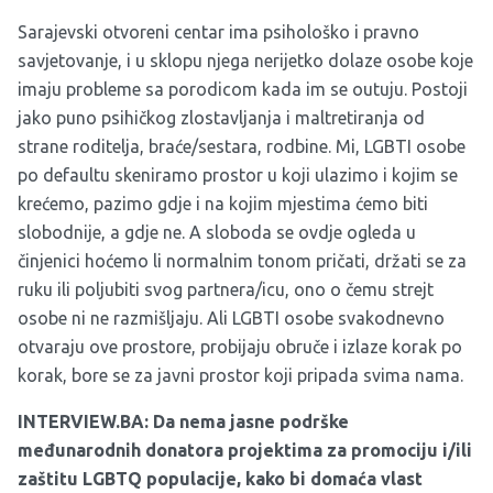
Sarajevski otvoreni centar ima psihološko i pravno
savjetovanje, i u sklopu njega nerijetko dolaze osobe koje
imaju probleme sa porodicom kada im se outuju. Postoji
jako puno psihičkog zlostavljanja i maltretiranja od
strane roditelja, braće/sestara, rodbine. Mi, LGBTI osobe
po defaultu skeniramo prostor u koji ulazimo i kojim se
krećemo, pazimo gdje i na kojim mjestima ćemo biti
slobodnije, a gdje ne. A sloboda se ovdje ogleda u
činjenici hoćemo li normalnim tonom pričati, držati se za
ruku ili poljubiti svog partnera/icu, ono o čemu strejt
osobe ni ne razmišljaju. Ali LGBTI osobe svakodnevno
otvaraju ove prostore, probijaju obruče i izlaze korak po
korak, bore se za javni prostor koji pripada svima nama.
INTERVIEW.BA: Da nema jasne podrške
međunarodnih donatora projektima za promociju i/ili
zaštitu LGBTQ populacije, kako bi domaća vlast