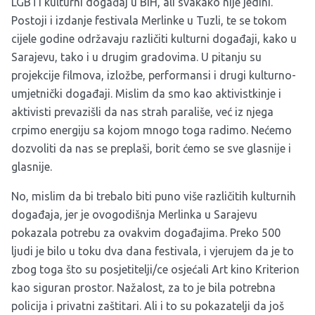
LGBTI kulturni događaj u BiH, ali svakako nije jedini.
Postoji i izdanje festivala Merlinke u Tuzli, te se tokom
cijele godine održavaju različiti kulturni događaji, kako u
Sarajevu, tako i u drugim gradovima. U pitanju su
projekcije filmova, izložbe, performansi i drugi kulturno-
umjetnički događaji. Mislim da smo kao aktivistkinje i
aktivisti prevazišli da nas strah parališe, već iz njega
crpimo energiju sa kojom mnogo toga radimo. Nećemo
dozvoliti da nas se preplaši, borit ćemo se sve glasnije i
glasnije.
No, mislim da bi trebalo biti puno više različitih kulturnih
događaja, jer je ovogodišnja Merlinka u Sarajevu
pokazala potrebu za ovakvim događajima. Preko 500
ljudi je bilo u toku dva dana festivala, i vjerujem da je to
zbog toga što su posjetitelji/ce osjećali Art kino Kriterion
kao siguran prostor. Nažalost, za to je bila potrebna
policija i privatni zaštitari. Ali i to su pokazatelji da još