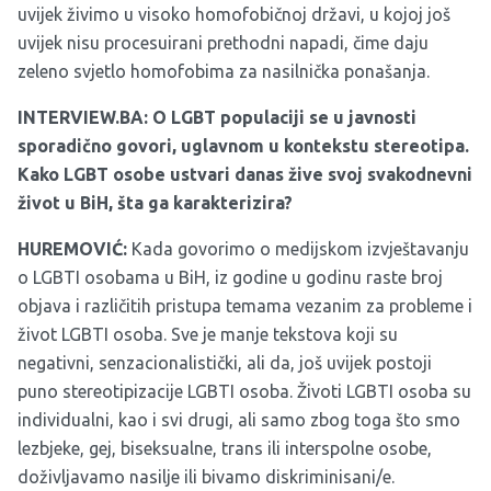
uvijek živimo u visoko homofobičnoj državi, u kojoj još
uvijek nisu procesuirani prethodni napadi, čime daju
zeleno svjetlo homofobima za nasilnička ponašanja.
INTERVIEW.BA: O LGBT populaciji se u javnosti
sporadično govori, uglavnom u kontekstu stereotipa.
Kako LGBT osobe ustvari danas žive svoj svakodnevni
život u BiH, šta ga karakterizira?
HUREMOVIĆ:
Kada govorimo o medijskom izvještavanju
o LGBTI osobama u BiH, iz godine u godinu raste broj
objava i različitih pristupa temama vezanim za probleme i
život LGBTI osoba. Sve je manje tekstova koji su
negativni, senzacionalistički, ali da, još uvijek postoji
puno stereotipizacije LGBTI osoba. Životi LGBTI osoba su
individualni, kao i svi drugi, ali samo zbog toga što smo
lezbjeke, gej, biseksualne, trans ili interspolne osobe,
doživljavamo nasilje ili bivamo diskriminisani/e.