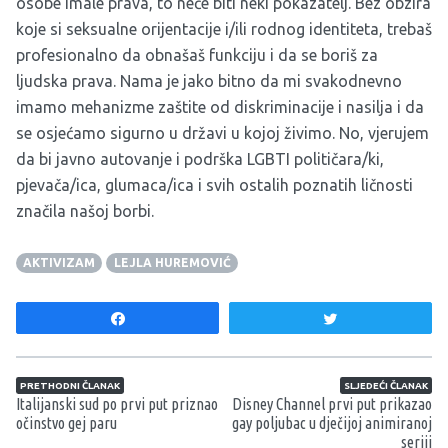
osobe imale prava, to neće biti neki pokazatelj. Bez obzira
koje si seksualne orijentacije i/ili rodnog identiteta, trebaš
profesionalno da obnašaš funkciju i da se boriš za
ljudska prava. Nama je jako bitno da mi svakodnevno
imamo mehanizme zaštite od diskriminacije i nasilja i da
se osjećamo sigurno u državi u kojoj živimo. No, vjerujem
da bi javno autovanje i podrška LGBTI političara/ki,
pjevača/ica, glumaca/ica i svih ostalih poznatih ličnosti
značila našoj borbi.
AKTIVIZAM
LEJLA HUREMOVIĆ
Share
Tweet
Navigacija članaka
PRETHODNI ČLANAK
SLJEDEĆI ČLANAK
Italijanski sud po prvi put priznao
Disney Channel prvi put prikazao
očinstvo gej paru
gay poljubac u dječijoj animiranoj
seriji