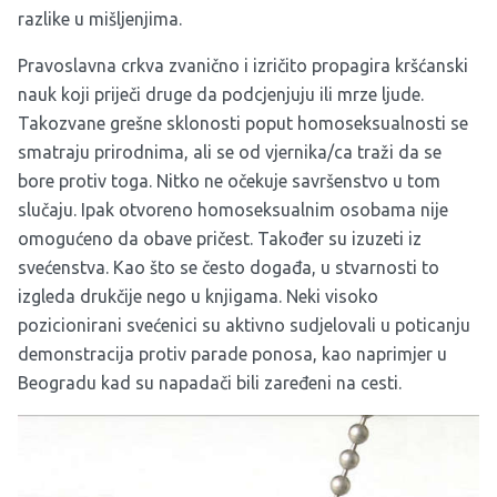
razlike u mišljenjima.
Pravoslavna crkva zvanično i izričito propagira kršćanski
nauk koji priječi druge da podcjenjuju ili mrze ljude.
Takozvane grešne sklonosti poput homoseksualnosti se
smatraju prirodnima, ali se od vjernika/ca traži da se
bore protiv toga. Nitko ne očekuje savršenstvo u tom
slučaju. Ipak otvoreno homoseksualnim osobama nije
omogućeno da obave pričest. Također su izuzeti iz
svećenstva. Kao što se često događa, u stvarnosti to
izgleda drukčije nego u knjigama. Neki visoko
pozicionirani svećenici su aktivno sudjelovali u poticanju
demonstracija protiv parade ponosa, kao naprimjer u
Beogradu kad su napadači bili zaređeni na cesti.