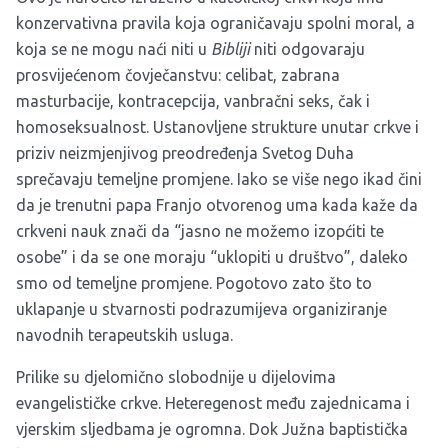
konzervativna pravila koja ograničavaju spolni moral, a
koja se ne mogu naći niti u
Bibliji
niti odgovaraju
prosvijećenom čovječanstvu: celibat, zabrana
masturbacije, kontracepcija, vanbračni seks, čak i
homoseksualnost. Ustanovljene strukture unutar crkve i
priziv neizmjenjivog preodređenja Svetog Duha
sprečavaju temeljne promjene. Iako se više nego ikad čini
da je trenutni papa Franjo otvorenog uma kada kaže da
crkveni nauk znači da “jasno ne možemo izopćiti te
osobe” i da se one moraju “uklopiti u društvo”, daleko
smo od temeljne promjene. Pogotovo zato što to
uklapanje u stvarnosti podrazumijeva organiziranje
navodnih terapeutskih usluga.
Prilike su djelomično slobodnije u dijelovima
evangelističke crkve. Heteregenost među zajednicama i
vjerskim sljedbama je ogromna. Dok Južna baptistička