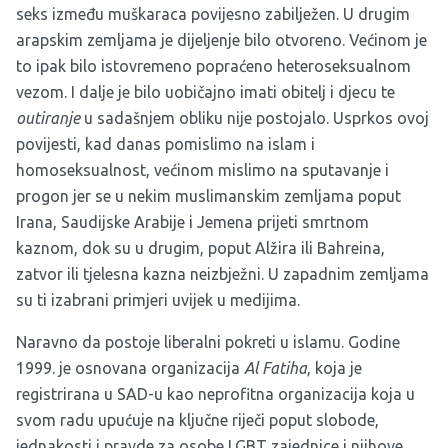
seks između muškaraca povijesno zabilježen. U drugim
arapskim zemljama je dijeljenje bilo otvoreno. Većinom je
to ipak bilo istovremeno popraćeno heteroseksualnom
vezom. I dalje je bilo uobičajno imati obitelj i djecu te
outiranje
u sadašnjem obliku nije postojalo. Usprkos ovoj
povijesti, kad danas pomislimo na islam i
homoseksualnost, većinom mislimo na sputavanje i
progon jer se u nekim muslimanskim zemljama poput
Irana, Saudijske Arabije i Jemena prijeti smrtnom
kaznom, dok su u drugim, poput Alžira ili Bahreina,
zatvor ili tjelesna kazna neizbježni. U zapadnim zemljama
su ti izabrani primjeri uvijek u medijima.
Naravno da postoje liberalni pokreti u islamu. Godine
1999. je osnovana organizacija
Al Fatiha
, koja je
registrirana u SAD-u kao neprofitna organizacija koja u
svom radu upućuje na ključne riječi poput slobode,
jednakosti i pravde za osobe LGBT zajednice i njihove