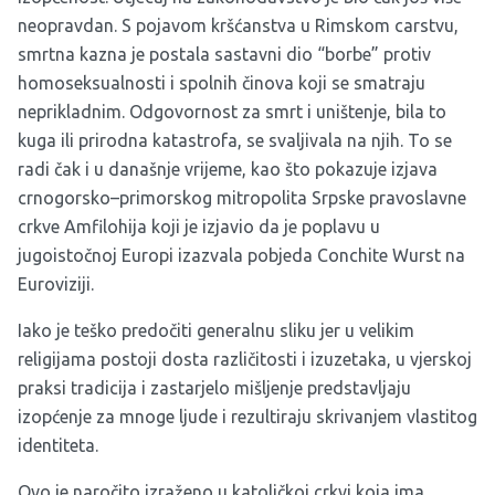
neopravdan. S pojavom kršćanstva u Rimskom carstvu,
smrtna kazna je postala sastavni dio “borbe” protiv
homoseksualnosti i spolnih činova koji se smatraju
neprikladnim. Odgovornost za smrt i uništenje, bila to
kuga ili prirodna katastrofa, se svaljivala na njih. To se
radi čak i u današnje vrijeme, kao što pokazuje izjava
crnogorsko–primorskog mitropolita Srpske pravoslavne
crkve Amfilohija koji je izjavio da je poplavu u
jugoistočnoj Europi izazvala pobjeda Conchite Wurst na
Euroviziji.
Iako je teško predočiti generalnu sliku jer u velikim
religijama postoji dosta različitosti i izuzetaka, u vjerskoj
praksi tradicija i zastarjelo mišljenje predstavljaju
izopćenje za mnoge ljude i rezultiraju skrivanjem vlastitog
identiteta.
Ovo je naročito izraženo u katoličkoj crkvi koja ima