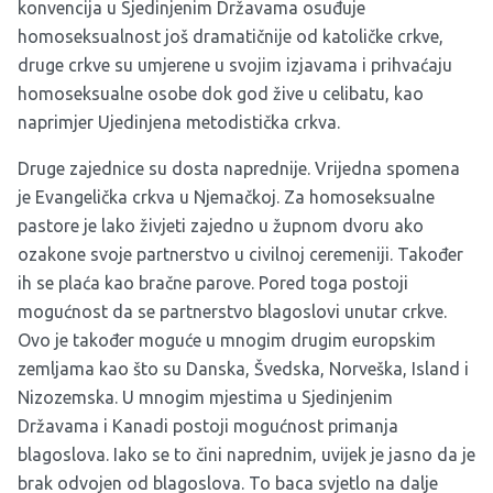
konvencija u Sjedinjenim Državama osuđuje
homoseksualnost još dramatičnije od katoličke crkve,
druge crkve su umjerene u svojim izjavama i prihvaćaju
homoseksualne osobe dok god žive u celibatu, kao
naprimjer Ujedinjena metodistička crkva.
Druge zajednice su dosta naprednije. Vrijedna spomena
je Evangelička crkva u Njemačkoj. Za homoseksualne
pastore je lako živjeti zajedno u župnom dvoru ako
ozakone svoje partnerstvo u civilnoj ceremeniji. Također
ih se plaća kao bračne parove. Pored toga postoji
mogućnost da se partnerstvo blagoslovi unutar crkve.
Ovo je također moguće u mnogim drugim europskim
zemljama kao što su Danska, Švedska, Norveška, Island i
Nizozemska. U mnogim mjestima u Sjedinjenim
Državama i Kanadi postoji mogućnost primanja
blagoslova. Iako se to čini naprednim, uvijek je jasno da je
brak odvojen od blagoslova. To baca svjetlo na dalje