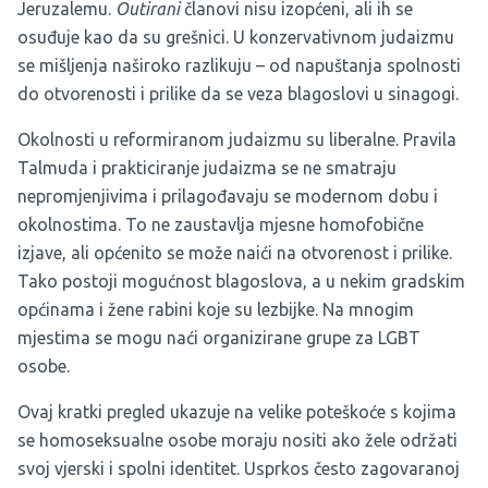
Jeruzalemu.
Outirani
članovi nisu izopćeni, ali ih se
osuđuje kao da su grešnici. U konzervativnom judaizmu
se mišljenja naširoko razlikuju – od napuštanja spolnosti
do otvorenosti i prilike da se veza blagoslovi u sinagogi.
Okolnosti u reformiranom judaizmu su liberalne. Pravila
Talmuda i prakticiranje judaizma se ne smatraju
nepromjenjivima i prilagođavaju se modernom dobu i
okolnostima. To ne zaustavlja mjesne homofobične
izjave, ali općenito se može naići na otvorenost i prilike.
Tako postoji mogućnost blagoslova, a u nekim gradskim
općinama i žene rabini koje su lezbijke. Na mnogim
mjestima se mogu naći organizirane grupe za LGBT
osobe.
Ovaj kratki pregled ukazuje na velike poteškoće s kojima
se homoseksualne osobe moraju nositi ako žele održati
svoj vjerski i spolni identitet. Usprkos često zagovaranoj