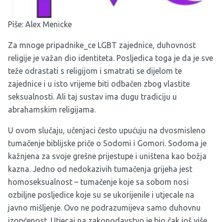
Piše: Alex Menicke
Za mnoge pripadnike_ce LGBT zajednice, duhovnost
religije je važan dio identiteta. Posljedica toga je da je sve
teže odrastati s religijom i smatrati se dijelom te
zajednice i u isto vrijeme biti odbačen zbog vlastite
seksualnosti. Ali taj sustav ima dugu tradiciju u
abrahamskim religijama.
U ovom slučaju, učenjaci često upućuju na dvosmisleno
tumačenje biblijske priče o Sodomi i Gomori. Sodoma je
kažnjena za svoje grešne prijestupe i uništena kao božja
kazna. Jedno od nedokazivih tumačenja grijeha jest
homoseksualnost – tumačenje koje sa sobom nosi
ozbiljne posljedice koje su se ukorijenile i utjecale na
javno mišljenje. Ovo ne podrazumijeva samo duhovnu
izopćenost. Utjecaj na zakonodavstvo je bio čak još više