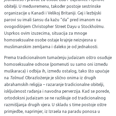
obitelji. U međuvremenu, također postoje sestrinske
organizacije u Kanadi i Velikoj Britaniji. Gej i lezbijski
parovi su imali šansu da kažu “da” pred imanom na
ovogodišnjem Christopher Street Dayu u Stockholmu.
Usprkos ovim izuzecima, situacija za mnoge
homoseksualne osobe ostaje krajnje neizvjesna u
muslimanskim zemljama i daleko je od jednakosti.
Prema tradicionalnom tumačenju judaizam oštro osuđuje
homoseksualne odnose (pomenuti su samo oni između
muškaraca) i odbija ih, između ostalog, tako što upućuje
na
Talmud
. Obrazloženje je slično onima iz drugih
abrahamskih religija – razaranje tradicionalne obitelji,
isključenost rađanja i navodna perverzija. Kad se porede,
ortodoksni judaizam se ne razlikuje od tradicionalnog
razmišljanja drugih vjera. U skladu s time postoje oštre
primjedbe, naprimjer, iz Izraela na paradu ponosa u