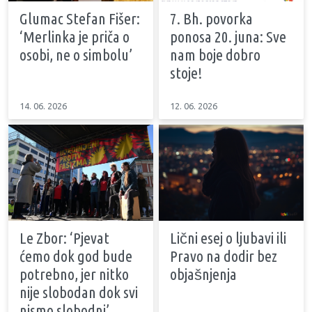
Glumac Stefan Fišer:
7. Bh. povorka
‘Merlinka je priča o
ponosa 20. juna: Sve
osobi, ne o simbolu’
nam boje dobro
stoje!
14. 06. 2026
12. 06. 2026
Le Zbor: ‘Pjevat
Lični esej o ljubavi ili
ćemo dok god bude
Pravo na dodir bez
potrebno, jer nitko
objašnjenja
nije slobodan dok svi
nismo slobodni’