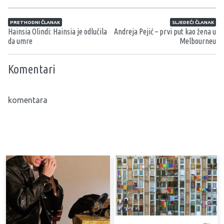
Navigacija članaka
PRETHODNI ČLANAK
SLJEDEĆI ČLANAK
Hainsia Olindi: Hainsia je odlučila
Andreja Pejić – prvi put kao žena u
da umre
Melbourneu
Komentari
komentara