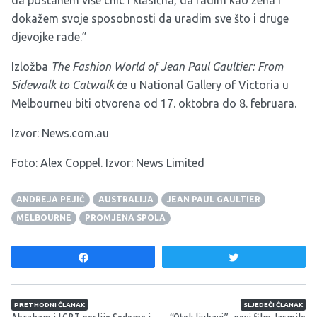
dokažem svoje sposobnosti da uradim sve što i druge
djevojke rade.”
Izložba
The Fashion World of Jean Paul Gaultier: From
Sidewalk to Catwalk
će u National Gallery of Victoria u
Melbourneu biti otvorena od 17. oktobra do 8. februara.
Izvor:
News.com.au
Foto: Alex Coppel. Izvor: News Limited
ANDREJA PEJIĆ
AUSTRALIJA
JEAN PAUL GAULTIER
MELBOURNE
PROMJENA SPOLA
Share
Tweet
Navigacija članaka
PRETHODNI ČLANAK
SLJEDEĆI ČLANAK