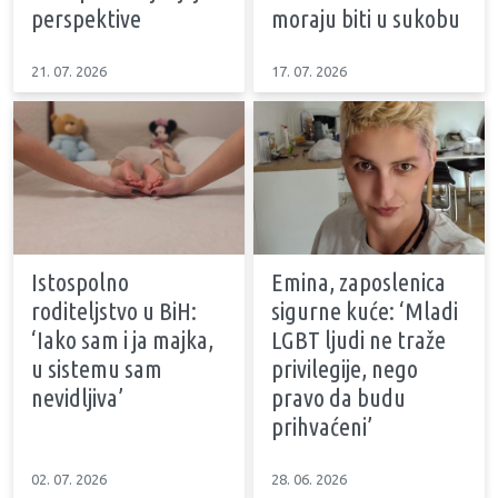
perspektive
moraju biti u sukobu
21. 07. 2026
17. 07. 2026
Istospolno
Emina, zaposlenica
roditeljstvo u BiH:
sigurne kuće: ‘Mladi
‘Iako sam i ja majka,
LGBT ljudi ne traže
u sistemu sam
privilegije, nego
nevidljiva’
pravo da budu
prihvaćeni’
02. 07. 2026
28. 06. 2026