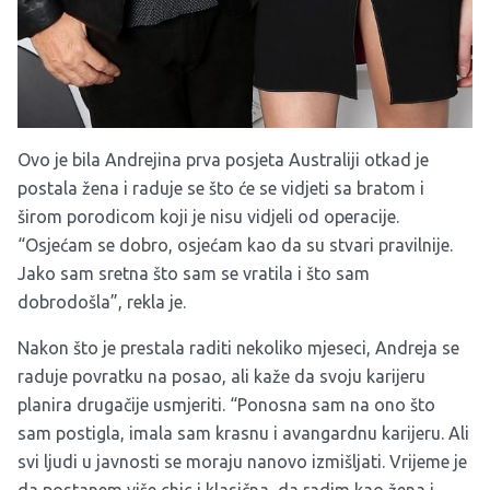
Ovo je bila Andrejina prva posjeta Australiji otkad je
postala žena i raduje se što će se vidjeti sa bratom i
širom porodicom koji je nisu vidjeli od operacije.
“Osjećam se dobro, osjećam kao da su stvari pravilnije.
Jako sam sretna što sam se vratila i što sam
dobrodošla”, rekla je.
Nakon što je prestala raditi nekoliko mjeseci, Andreja se
raduje povratku na posao, ali kaže da svoju karijeru
planira drugačije usmjeriti. “Ponosna sam na ono što
sam postigla, imala sam krasnu i avangardnu karijeru. Ali
svi ljudi u javnosti se moraju nanovo izmišljati. Vrijeme je
da postanem više chic i klasična, da radim kao žena i