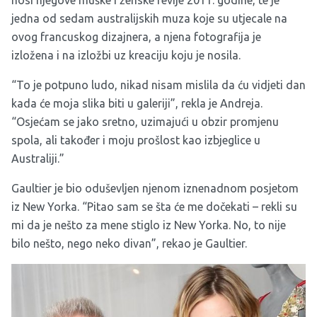
nosi njegove muške i ženske revije 2011. godine, te je
jedna od sedam australijskih muza koje su utjecale na
ovog francuskog dizajnera, a njena fotografija je
izložena i na izložbi uz kreaciju koju je nosila.
“To je potpuno ludo, nikad nisam mislila da ću vidjeti dan
kada će moja slika biti u galeriji”, rekla je Andreja.
“Osjećam se jako sretno, uzimajući u obzir promjenu
spola, ali također i moju prošlost kao izbjeglice u
Australiji.”
Gaultier je bio oduševljen njenom iznenadnom posjetom
iz New Yorka. “Pitao sam se šta će me dočekati – rekli su
mi da je nešto za mene stiglo iz New Yorka. No, to nije
bilo nešto, nego neko divan”, rekao je Gaultier.