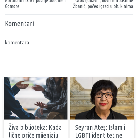
Abraham i LGBT poslije Sodome i
“Otok ljubavi”, novi film Jasmile
Gomore
Žbanić, počeo igrati u bh. kinima
Komentari
komentara
Živa biblioteka: Kada
Seyran Ateş: Islam i
lične priče mijenjaju
LGBTI identitet ne