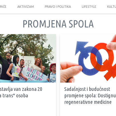
PRIČE
AKTIVIZAM
PRAVO I POLITIKA
LIFESTYLE
KULT
PROMJENA SPOLA
 stavlja van zakona 20
Sadašnjost i budućnost
a trans* osoba
promjene spola: Dostignu
regenerativne medicine