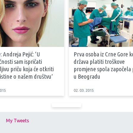
 Andreja Pejić: ‘U
Prva osoba iz Crne Gore ko
osti sam ispričati
država platiti troškove
jivu priču koja će otkriti
promjene spola započela 
istine o našem društvu’
u Beogradu
2015
02. 03. 2015
My Tweets