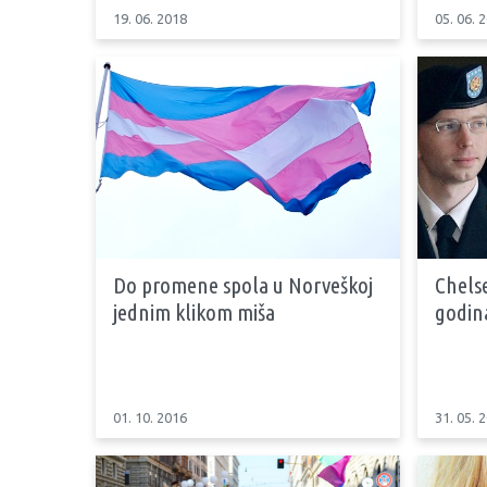
19. 06. 2018
05. 06. 
Do promene spola u Norveškoj
Chels
jednim klikom miša
godin
01. 10. 2016
31. 05. 