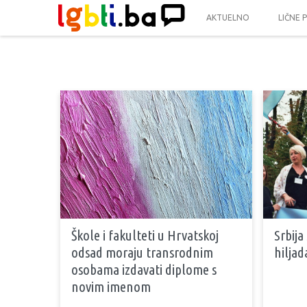
AKTUELNO
LIČNE 
Škole i fakulteti u Hrvatskoj
Srbija
odsad moraju transrodnim
hiljad
osobama izdavati diplome s
novim imenom