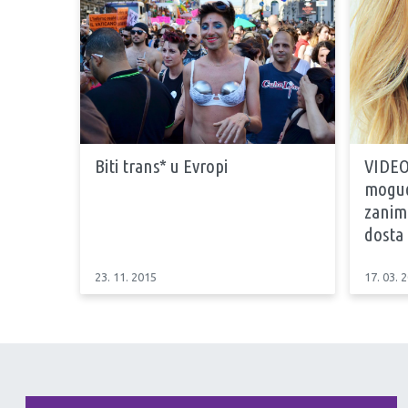
Biti trans* u Evropi
VIDEO:
mogućn
zaniml
dosta 
23. 11. 2015
17. 03. 