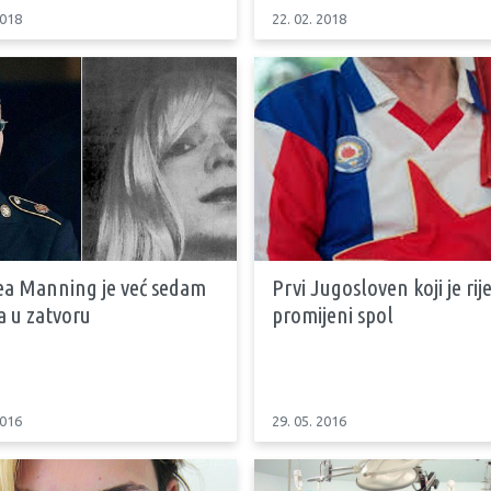
2018
22. 02. 2018
ea Manning je već sedam
Prvi Jugosloven koji je rij
a u zatvoru
promijeni spol
2016
29. 05. 2016