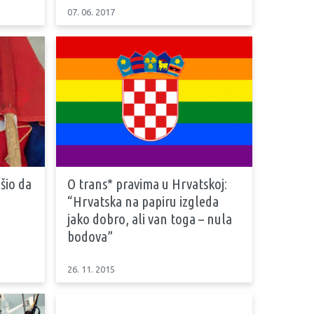
07. 06. 2017
ešio da
O trans* pravima u Hrvatskoj:
“Hrvatska na papiru izgleda
jako dobro, ali van toga – nula
bodova”
26. 11. 2015