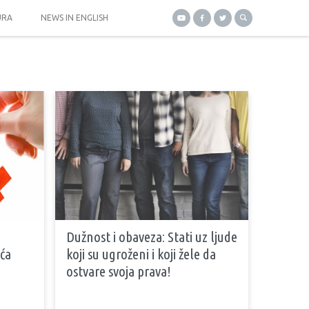
URA
NEWS IN ENGLISH
Dužnost i obaveza: Stati uz ljude
ća
koji su ugroženi i koji žele da
ostvare svoja prava!