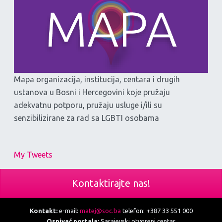
Mapa organizacija, institucija, centara i drugih
ustanova u Bosni i Hercegovini koje pružaju
adekvatnu potporu, pružaju usluge i/ili su
senzibilizirane za rad sa LGBTI osobama
My Tweets
Kontaktirajte nas!
Kontakt:
e-mail:
matej@soc.ba
telefon: +387 33 551 000
Osnivač portala:
Sarajevski otvoreni centar