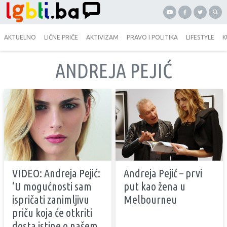
AKTUELNO
LIČNE PRIČE
AKTIVIZAM
PRAVO I POLITIKA
LIFESTYLE
K
ANDREJA PEJIĆ
VIDEO: Andreja Pejić:
Andreja Pejić – prvi
‘U mogućnosti sam
put kao žena u
ispričati zanimljivu
Melbourneu
priču koja će otkriti
dosta istine o našem