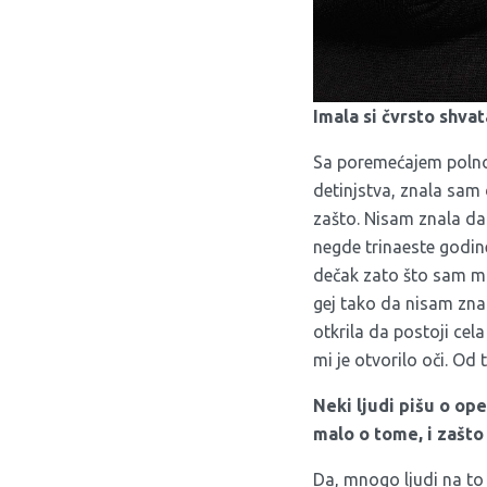
Imala si čvrsto shva
Sa poremećajem polnog
detinjstva, znala sam 
zašto. Nisam znala da
negde trinaeste godi
dečak zato što sam mis
gej tako da nisam znal
otkrila da postoji cela
mi je otvorilo oči. O
Neki ljudi pišu o op
malo o tome, i zašto 
Da, mnogo ljudi na to 