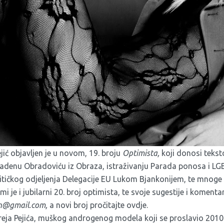
jić objavljen je u novom, 19. broju
Optimista,
koji donosi teks
adenu Obradoviću iz Obraza, istraživanju Parada ponosa i LGB
litičkog odjeljenja Delegacije EU Lukom Bjankonijem, te mnoge
i je i jubilarni 20. broj optimista, te svoje sugestije i koment
in@gmail.com
,
a novi broj pročitajte
ovdje
.
dreja Pejića, muškog androgenog modela koji se proslavio 2010