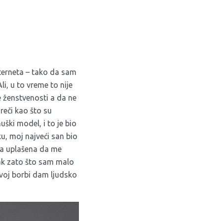
terneta – tako da sam
i, u to vreme to nije
e ženstvenosti a da ne
eči kao što su
uški model, i to je bio
u, moj najveći san bio
la uplašena da me
rak zato što sam malo
ovoj borbi dam ljudsko