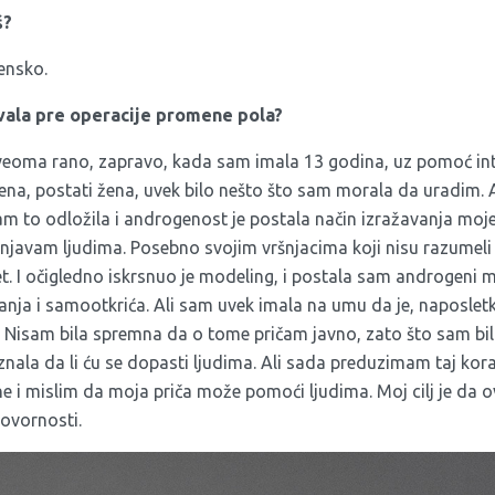
š?
ensko.
ovala pre operacije promene pola?
veoma rano, zapravo, kada sam imala 13 godina, uz pomoć in
na, postati žena, uvek bilo nešto što sam morala da uradim. Al
am to odložila i androgenost je postala način izražavanja moj
avam ljudima. Posebno svojim vršnjacima koji nisu razumeli r
tet. I očigledno iskrsnuo je modeling, i postala sam androgeni m
anja i samootkrića. Ali sam uvek imala na umu da je, naposletk
 Nisam bila spremna da o tome pričam javno, zato što sam bi
znala da li ću se dopasti ljudima. Ali sada preduzimam taj ko
ne i mislim da moja priča može pomoći ljudima. Moj cilj je da 
govornosti.