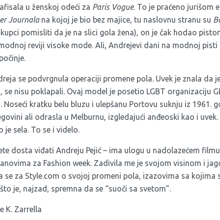
afisala u ženskoj odeći za
Paris Vogue
. To je praćeno jurišom ed
er Journala
na kojoj je bio bez majice, tu naslovnu stranu su
B
i kupci pomisliti da je na slici gola žena), on je čak hodao pis
modnoj reviji visoke mode. Ali, Andrejevi dani na modnoj pisti
počinje.
reja se podvrgnula operaciji promene pola. Uvek je znala da je
a, se nisu poklapali. Ovaj model je posetio LGBT organizaciju 
. Noseći kratku belu bluzu i ulepšanu Portovu suknju iz 1961. god
govini ali odrasla u Melburnu, izgledajući anđeoski kao i uvek
 je sela. To se i videlo.
ćete dosta viđati Andreju Pejić – ima ulogu u nadolazećem film
planovima za Fashion week. Zadivila me je svojom visinom i ja
ra se za Style.com o svojoj promeni pola, izazovima sa kojima
što je, najzad, spremna da se “suoči sa svetom”.
 K. Zarrella