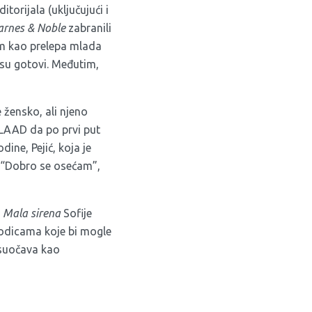
itorijala (uključujući i
arnes & Noble
zabranili
tom kao prelepa mlada
 su gotovi. Međutim,
 žensko, ali njeno
GLAAD da po prvi put
ine, Pejić, koja je
. “Dobro se osećam”,
u
Mala sirena
Sofije
godicama koje bi mogle
 suočava kao