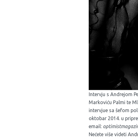
Intervju s Andrejom Pe
Markoviću Palmi te Ml
intervjue sa šefom po
oktobar 2014. u priprem
email:
optimistmagaz
Nećete više videti An