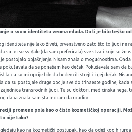
tanje o svom identitetu veoma mlada. Da li je bilo teško o
 identiteta nije lako živeti, prvenstveno zato što to ljudi ne
da su mi se sviđale (da sam preferirala) sve stvari koje su žens
 je postojalo objašnjenje. Nisam znala o mogućnostima. Ond
ne pokušavala da se ponašam kao dečak. Pokušavala sam da 
lila da su mi opcije bile da budem ili strejt ili gej dečak. Nis
a da su postojale druge opcije sve do trinaeste godine, kada s
 zajednica transrodnih ljudi. Tu su doktori, medicinska nega, tu
d tog dana znala sam šta moram da uradim.
eraciji promene pola kao o čisto kozmetičkoj operaciji. Mož
to nije tako?
gledaju kao na kozmetički postupak, kao da odeš kod hirurga i 