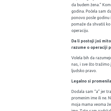
da budem žena.” Kompl
godina. Počela sam da
ponovo posle godinu i
pomaže da shvatiš ko 
operaciju.
Da li postoji još mit
razume o operaciji 
Volela bih da razumeju
nas, i sve što tražimo
ljudsko pravo.
Legalno si promenila 
Dodala sam “a” jer tra
promenim ime ili ne. N
moja mama veoma želela
ime. Zato sam zadržala