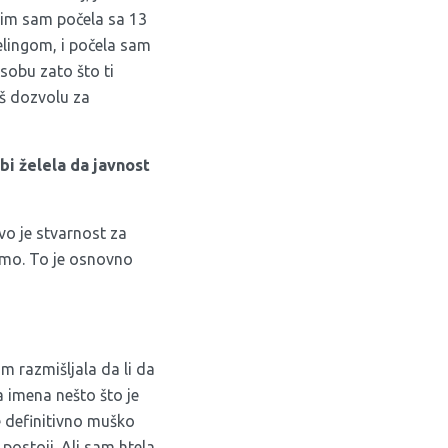
 tim sam počela sa 13
lingom, i počela sam
sobu zato što ti
eš dozvolu za
 bi želela da javnost
vo je stvarnost za
esmo. To je osnovno
m razmišljala da li da
a imena nešto što je
e definitivno muško
postoji. Ali sam htela