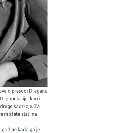
tove o presudi Draganu
T populacije, kao i
 druge sadržaje. Za
are možete slati na
. godine kada ga je