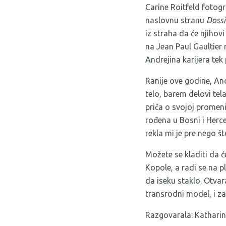
Carine Roitfeld fotogr
naslovnu stranu
Dossi
iz straha da će njihov
na Jean Paul Gaultier 
Andrejina karijera tek 
Ranije ove godine, And
telo, barem delovi tel
priča o svojoj promeni
rođena u Bosni i Herce
rekla mi je pre nego što
Možete se kladiti da 
Kopole, a radi se na 
da iseku staklo. Otva
transrodni model, i za
Razgovarala: Katharine