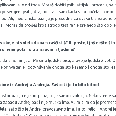
ikovanije je od toga. Moraš dobiti psihijatrijsku procenu, sa
 posećujem psihijatra, prestala sam kada sam počela sa mode
 po. Ali, medicinska pažnja je presudna za svaku transrodnu o
si. Moraš da prođeš kroz strogo testiranje pre nego što dobij
ova koje bi volela da nam raščistiš? Ili postoji još nešto što
promene pola i o transrodnim ljudima?
 da smo mi ljudi. Mi smo ljudska bića, a ovo je ljudski život. O
 je prihvatanje i potvrđivanje onoga što kažemo i onoga što j
ime iz Andrej u Andreja. Zašto ti je to bilo bitno?
nsformacija nije potpuna, to je samo evolucija. Neko vreme sa
a zapadu Andrej baš i nije muško ime. Ali mislim da je promen
, zato što je Andrej pravoslavno ime, i u toj religiji Andrej j
 “j” i dodala “a”, i onda nastaje ime koje mislim da uopšte ne 