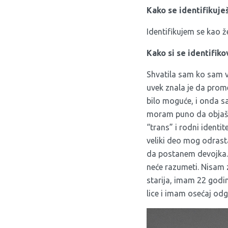
Kako se identifikuje
Identifikujem se kao ž
Kako si se identifik
Shvatila sam ko sam 
uvek znala je da prome
bilo moguće, i onda s
moram puno da objašnj
“trans” i rodni identi
veliki deo mog odrast
da postanem devojka.
neće razumeti. Nisam 
starija, imam 22 godi
lice i imam osećaj od