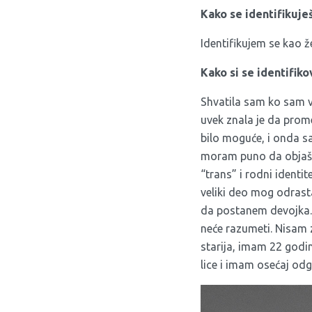
Kako se identifikuje
Identifikujem se kao ž
Kako si se identifik
Shvatila sam ko sam 
uvek znala je da prome
bilo moguće, i onda s
moram puno da objašnj
“trans” i rodni identi
veliki deo mog odrast
da postanem devojka.
neće razumeti. Nisam 
starija, imam 22 godi
lice i imam osećaj od