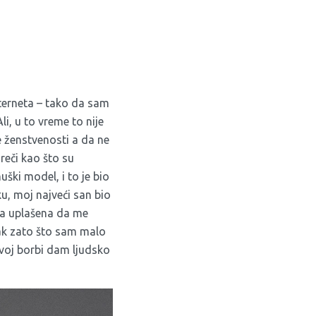
terneta – tako da sam
i, u to vreme to nije
e ženstvenosti a da ne
eči kao što su
uški model, i to je bio
u, moj najveći san bio
la uplašena da me
rak zato što sam malo
ovoj borbi dam ljudsko