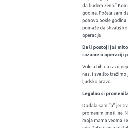
da budem žena.” Kompl
godina. Počela sam da
ponovo posle godinu i
pomaže da shvatiš ko 
operaciju.
Da li postoji još mit
razume o operaciji 
Volela bih da razumeju
nas, i sve što tražimo
ljudsko pravo.
Legalno si promenila 
Dodala sam “a” jer tra
promenim ime ili ne. N
moja mama veoma želela
ime. Zato sam zadržala