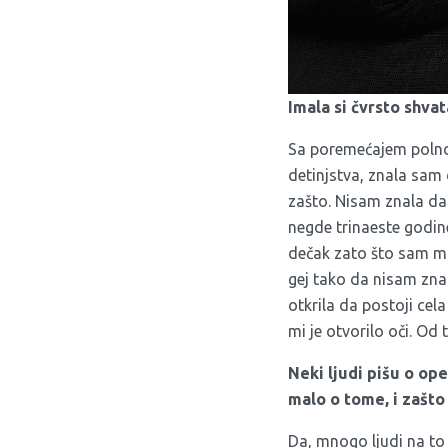
Imala si čvrsto shva
Sa poremećajem polnog
detinjstva, znala sam 
zašto. Nisam znala da
negde trinaeste godi
dečak zato što sam mis
gej tako da nisam znal
otkrila da postoji cela
mi je otvorilo oči. O
Neki ljudi pišu o op
malo o tome, i zašto 
Da, mnogo ljudi na to 