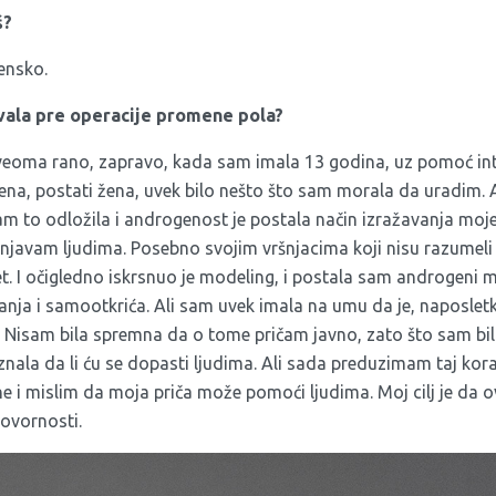
š?
ensko.
ovala pre operacije promene pola?
veoma rano, zapravo, kada sam imala 13 godina, uz pomoć in
na, postati žena, uvek bilo nešto što sam morala da uradim. Al
am to odložila i androgenost je postala način izražavanja moj
avam ljudima. Posebno svojim vršnjacima koji nisu razumeli r
tet. I očigledno iskrsnuo je modeling, i postala sam androgeni m
anja i samootkrića. Ali sam uvek imala na umu da je, naposletk
 Nisam bila spremna da o tome pričam javno, zato što sam bi
znala da li ću se dopasti ljudima. Ali sada preduzimam taj ko
ne i mislim da moja priča može pomoći ljudima. Moj cilj je da 
govornosti.