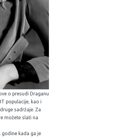
tove o presudi Draganu
T populacije, kao i
 druge sadržaje. Za
are možete slati na
. godine kada ga je