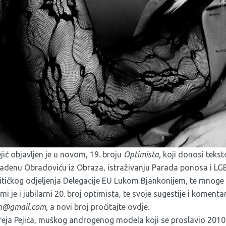
jić objavljen je u novom, 19. broju
Optimista,
koji donosi teks
adenu Obradoviću iz Obraza, istraživanju Parada ponosa i LGB
litičkog odjeljenja Delegacije EU Lukom Bjankonijem, te mnoge
i je i jubilarni 20. broj optimista, te svoje sugestije i koment
in@gmail.com
,
a novi broj pročitajte
ovdje
.
dreja Pejića, muškog androgenog modela koji se proslavio 2010