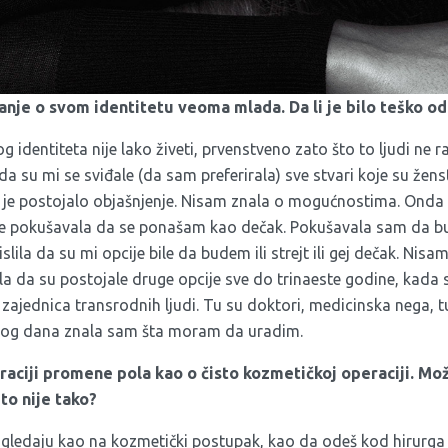
tanje o svom identitetu veoma mlada. Da li je bilo teško o
 identiteta nije lako živeti, prvenstveno zato što to ljudi ne
da su mi se sviđale (da sam preferirala) sve stvari koje su žens
 je postojalo objašnjenje. Nisam znala o mogućnostima. Ond
ne pokušavala da se ponašam kao dečak. Pokušavala sam da 
lila da su mi opcije bile da budem ili strejt ili gej dečak. Nis
a da su postojale druge opcije sve do trinaeste godine, kada s
 zajednica transrodnih ljudi. Tu su doktori, medicinska nega, tu
d tog dana znala sam šta moram da uradim.
eraciji promene pola kao o čisto kozmetičkoj operaciji. Mož
to nije tako?
gledaju kao na kozmetički postupak, kao da odeš kod hirurga i 