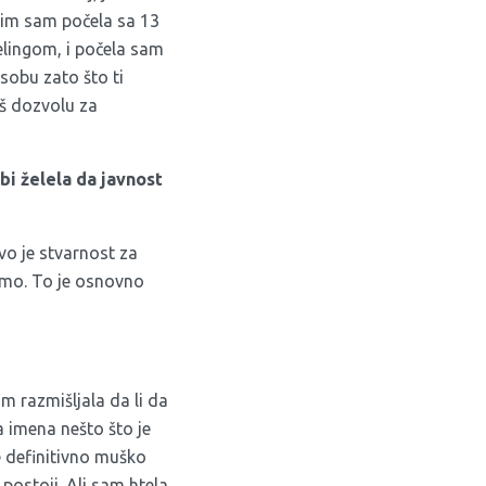
 tim sam počela sa 13
lingom, i počela sam
sobu zato što ti
eš dozvolu za
 bi želela da javnost
vo je stvarnost za
esmo. To je osnovno
m razmišljala da li da
a imena nešto što je
e definitivno muško
postoji. Ali sam htela