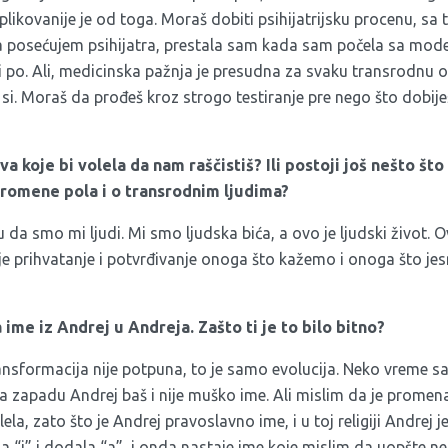
ikovanije je od toga. Moraš dobiti psihijatrijsku procenu, sa
 posećujem psihijatra, prestala sam kada sam počela sa mode
 po. Ali, medicinska pažnja je presudna za svaku transrodnu o
si. Moraš da prođeš kroz strogo testiranje pre nego što dobij
ova koje bi volela da nam raščistiš? Ili postoji još nešto što
promene pola i o transrodnim ljudima?
 da smo mi ljudi. Mi smo ljudska bića, a ovo je ljudski život. O
 je prihvatanje i potvrđivanje onoga što kažemo i onoga što j
ime iz Andrej u Andreja. Zašto ti je to bilo bitno?
nsformacija nije potpuna, to je samo evolucija. Neko vreme sa
a zapadu Andrej baš i nije muško ime. Ali mislim da je promen
, zato što je Andrej pravoslavno ime, i u toj religiji Andrej j
 “j” i dodala “a”, i onda nastaje ime koje mislim da uopšte ne 