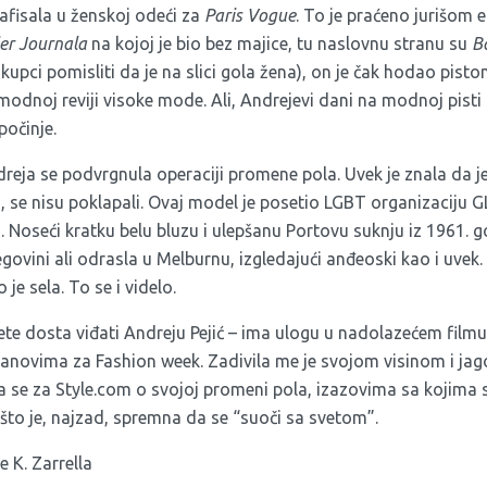
afisala u ženskoj odeći za
Paris Vogue
. To je praćeno jurišom ed
er Journala
na kojoj je bio bez majice, tu naslovnu stranu su
B
i kupci pomisliti da je na slici gola žena), on je čak hodao pis
modnoj reviji visoke mode. Ali, Andrejevi dani na modnoj pisti
počinje.
reja se podvrgnula operaciji promene pola. Uvek je znala da je
a, se nisu poklapali. Ovaj model je posetio LGBT organizaciju 
. Noseći kratku belu bluzu i ulepšanu Portovu suknju iz 1961. god
govini ali odrasla u Melburnu, izgledajući anđeoski kao i uvek
 je sela. To se i videlo.
ćete dosta viđati Andreju Pejić – ima ulogu u nadolazećem film
planovima za Fashion week. Zadivila me je svojom visinom i ja
ra se za Style.com o svojoj promeni pola, izazovima sa kojima
što je, najzad, spremna da se “suoči sa svetom”.
 K. Zarrella