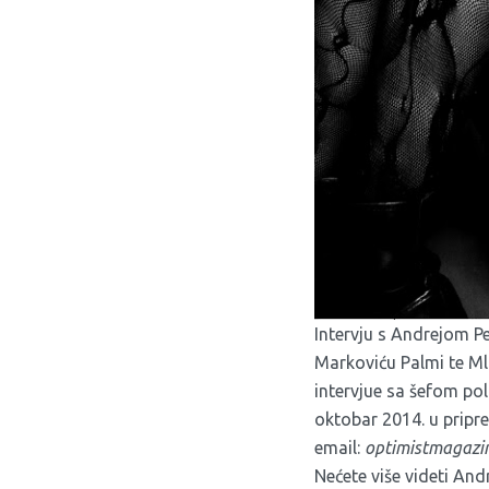
Intervju s Andrejom Pe
Markoviću Palmi te Ml
intervjue sa šefom po
oktobar 2014. u priprem
email:
optimistmagaz
Nećete više videti An