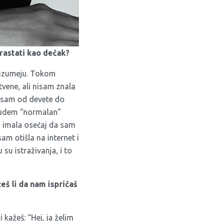
drastati kao dečak?
 razumeju. Tokom
tvene, ali nisam znala
a sam od devete do
budem “normalan”
am imala osećaj da sam
am otišla na internet i
 su istraživanja, i to
eš li da nam ispričaš
kažeš: “Hej, ja želim