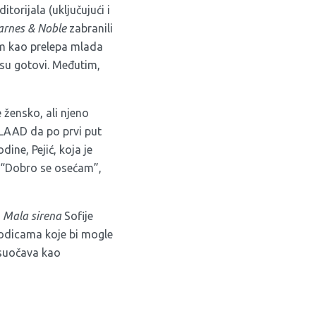
itorijala (uključujući i
arnes & Noble
zabranili
tom kao prelepa mlada
 su gotovi. Međutim,
 žensko, ali njeno
GLAAD da po prvi put
ine, Pejić, koja je
. “Dobro se osećam”,
u
Mala sirena
Sofije
godicama koje bi mogle
 suočava kao