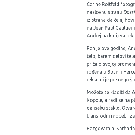
Carine Roitfeld fotogr
naslovnu stranu
Dossi
iz straha da će njihov
na Jean Paul Gaultier 
Andrejina karijera tek 
Ranije ove godine, And
telo, barem delovi tel
priča o svojoj promeni
rođena u Bosni i Herce
rekla mi je pre nego što
Možete se kladiti da 
Kopole, a radi se na 
da iseku staklo. Otva
transrodni model, i za
Razgovarala: Katharine