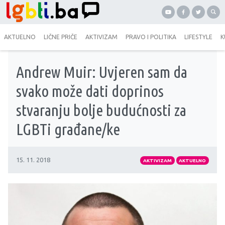
AKTUELNO
LIČNE PRIČE
AKTIVIZAM
PRAVO I POLITIKA
LIFESTYLE
K
Andrew Muir: Uvjeren sam da
svako može dati doprinos
stvaranju bolje budućnosti za
LGBTi građane/ke
15. 11. 2018
AKTIVIZAM
AKTUELNO