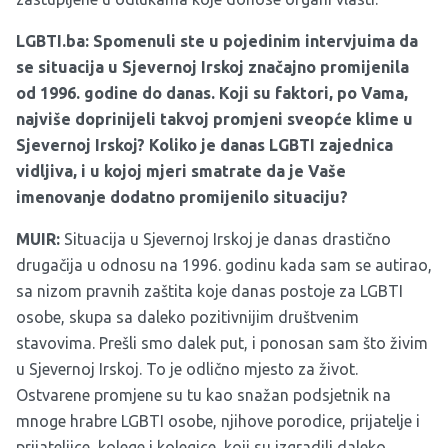
LGBTI.ba: Spomenuli ste u pojedinim intervjuima da
se situacija u Sjevernoj Irskoj značajno promijenila
od 1996. godine do danas. Koji su faktori, po Vama,
najviše doprinijeli takvoj promjeni sveopće klime u
Sjevernoj Irskoj? Koliko je danas LGBTI zajednica
vidljiva, i u kojoj mjeri smatrate da je Vaše
imenovanje dodatno promijenilo situaciju?
MUIR:
Situacija u Sjevernoj Irskoj je danas drastično
drugačija u odnosu na 1996. godinu kada sam se autirao,
sa nizom pravnih zaštita koje danas postoje za LGBTI
osobe, skupa sa daleko pozitivnijim društvenim
stavovima. Prešli smo dalek put, i ponosan sam što živim
u Sjevernoj Irskoj. To je odlično mjesto za život.
Ostvarene promjene su tu kao snažan podsjetnik na
mnoge hrabre LGBTI osobe, njihove porodice, prijatelje i
prijateljice, kolege i kolegice, koji su izgradili daleko