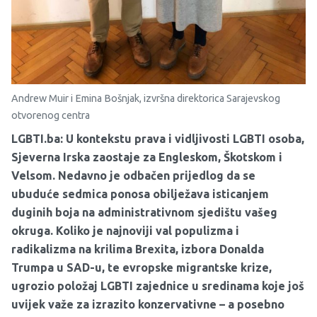
Andrew Muir i Emina Bošnjak, izvršna direktorica Sarajevskog
otvorenog centra
LGBTI.ba: U kontekstu prava i vidljivosti LGBTI osoba,
Sjeverna Irska zaostaje za Engleskom, Škotskom i
Velsom. Nedavno je odbačen prijedlog da se
ubuduće sedmica ponosa obilježava isticanjem
duginih boja na administrativnom sjedištu vašeg
okruga. Koliko je najnoviji val populizma i
radikalizma na krilima Brexita, izbora Donalda
Trumpa u SAD-u, te evropske migrantske krize,
ugrozio položaj LGBTI zajednice u sredinama koje još
uvijek važe za izrazito konzervativne – a posebno