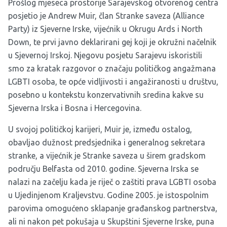
Prošlog mjeseca prostorije Sarajevskog otvorenog centra
posjetio je Andrew Muir, član Stranke saveza (Alliance
Party) iz Sjeverne Irske, vijećnik u Okrugu Ards i North
Down, te prvi javno deklarirani gej koji je okružni načelnik
u Sjevernoj Irskoj. Njegovu posjetu Sarajevu iskoristili
smo za kratak razgovor o značaju političkog angažmana
LGBTI osoba, te opće vidljivosti i angažiranosti u društvu,
posebno u kontekstu konzervativnih sredina kakve su
Sjeverna Irska i Bosna i Hercegovina.
U svojoj političkoj karijeri, Muir je, između ostalog,
obavljao dužnost predsjednika i generalnog sekretara
stranke, a vijećnik je Stranke saveza u širem gradskom
području Belfasta od 2010. godine. Sjeverna Irska se
nalazi na začelju kada je riječ o zaštiti prava LGBTI osoba
u Ujedinjenom Kraljevstvu. Godine 2005. je istospolnim
parovima omogućeno sklapanje građanskog partnerstva,
ali ni nakon pet pokušaja u Skupštini Sjeverne Irske, puna