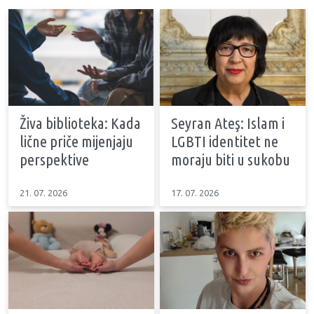
Živa biblioteka: Kada
Seyran Ateş: Islam i
lične priče mijenjaju
LGBTI identitet ne
perspektive
moraju biti u sukobu
21. 07. 2026
17. 07. 2026