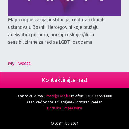
Mapa organizacija, institucija, centara i drugih
ustanova u Bosni i Hercegovini koje pružaju
adekvatnu potporu, pružaju usluge i/ili su
senzibilizirane za rad sa LGBTI osobama
My Tweets
Kontaktirajte nas!
Kontakt:
e-mail:
matej@soc.ba
telefon: +387 33 551 000
Osnivač portala:
Sarajevski otvoreni centar
Podrška
|
Impressum
© LGBTI.ba 2021