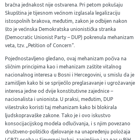
bračna jednakost nije ostvarena. Pri petom pokušaju
Skupština je tijesnom većinom izglasala legalizaciju
istospolnih brakova, međutim, zakon je odbijen nakon
što je većinska Demokratska unionistička stranka
(Democratic Unionist Party – DUP) pokrenula mehanizam
veta, tzv. „Petition of Concern“.
Pojednostavljeno gledano, ovaj mehanizam počiva na
sličnim principima kao i mehanizam zaštite vitalnog
nacionalnog interesa u Bosni i Hercegovini, u smislu da je
zamišljen kako bi se spriječilo preglasavanje i ugrožavanje
interesa jedne od dvije konstitutivne zajednice –
nacionalista i unionista. U praksi, međutim, DUP
višestruko koristi taj mehanizam kako bi blokirala
ljudskopravaške zakone. Tako je i ovo iskustvo
konsocijacijskog modela odlučivanja, i s njim povezano
društveno-političko djelovanje na unapređenju položaja
LGBTI osoba u Sjevernoj Irskoj, zanimljivo i za nas u BiH.