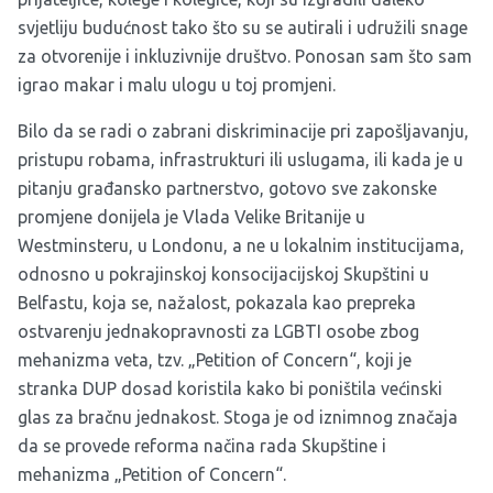
svjetliju budućnost tako što su se autirali i udružili snage
za otvorenije i inkluzivnije društvo. Ponosan sam što sam
igrao makar i malu ulogu u toj promjeni.
Bilo da se radi o zabrani diskriminacije pri zapošljavanju,
pristupu robama, infrastrukturi ili uslugama, ili kada je u
pitanju građansko partnerstvo, gotovo sve zakonske
promjene donijela je Vlada Velike Britanije u
Westminsteru, u Londonu, a ne u lokalnim institucijama,
odnosno u pokrajinskoj konsocijacijskoj Skupštini u
Belfastu, koja se, nažalost, pokazala kao prepreka
ostvarenju jednakopravnosti za LGBTI osobe zbog
mehanizma veta, tzv. „Petition of Concern“, koji je
stranka DUP dosad koristila kako bi poništila većinski
glas za bračnu jednakost. Stoga je od iznimnog značaja
da se provede reforma načina rada Skupštine i
mehanizma „Petition of Concern“.