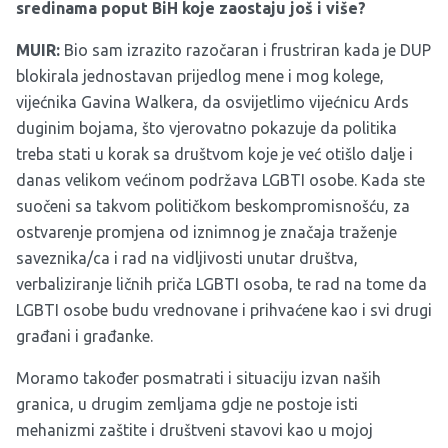
sredinama poput BiH koje zaostaju još i više?
MUIR:
Bio sam izrazito razočaran i frustriran kada je DUP
blokirala jednostavan prijedlog mene i mog kolege,
vijećnika Gavina Walkera, da osvijetlimo vijećnicu Ards
duginim bojama, što vjerovatno pokazuje da politika
treba stati u korak sa društvom koje je već otišlo dalje i
danas velikom većinom podržava LGBTI osobe. Kada ste
suočeni sa takvom političkom beskompromisnošću, za
ostvarenje promjena od iznimnog je značaja traženje
saveznika/ca i rad na vidljivosti unutar društva,
verbaliziranje ličnih priča LGBTI osoba, te rad na tome da
LGBTI osobe budu vrednovane i prihvaćene kao i svi drugi
građani i građanke.
Moramo također posmatrati i situaciju izvan naših
granica, u drugim zemljama gdje ne postoje isti
mehanizmi zaštite i društveni stavovi kao u mojoj