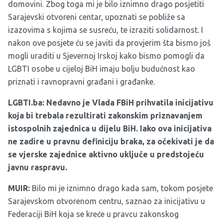
domovini. Zbog toga mi je bilo iznimno drago posjetiti
Sarajevski otvoreni centar, upoznati se pobliže sa
izazovima s kojima se susreću, te izraziti solidarnost. I
nakon ove posjete ću se javiti da provjerim šta bismo još
mogli uraditi u Sjevernoj Irskoj kako bismo pomogli da
LGBTI osobe u cijeloj BiH imaju bolju budućnost kao
priznati i ravnopravni građani i građanke.
LGBTI.ba: Nedavno je Vlada FBiH prihvatila inicijativu
koja bi trebala rezultirati zakonskim priznavanjem
istospolnih zajednica u dijelu BiH. Iako ova inicijativa
ne zadire u pravnu definiciju braka, za očekivati je da
se vjerske zajednice aktivno uključe u predstojeću
javnu raspravu.
MUIR:
Bilo mi je iznimno drago kada sam, tokom posjete
Sarajevskom otvorenom centru, saznao za inicijativu u
Federaciji BiH koja se kreće u pravcu zakonskog