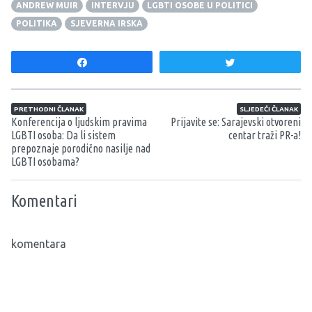
ANDREW MUIR
INTERVJU
LGBTI OSOBE U POLITICI
POLITIKA
SJEVERNA IRSKA
Share
Tweet
Navigacija članaka
PRETHODNI ČLANAK
SLJEDEĆI ČLANAK
Konferencija o ljudskim pravima
Prijavite se: Sarajevski otvoreni
LGBTI osoba: Da li sistem
centar traži PR-a!
prepoznaje porodično nasilje nad
LGBTI osobama?
Komentari
komentara