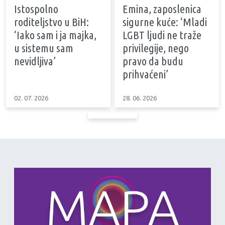
Istospolno
Emina, zaposlenica
roditeljstvo u BiH:
sigurne kuće: ‘Mladi
‘Iako sam i ja majka,
LGBT ljudi ne traže
u sistemu sam
privilegije, nego
nevidljiva’
pravo da budu
prihvaćeni’
02. 07. 2026
28. 06. 2026