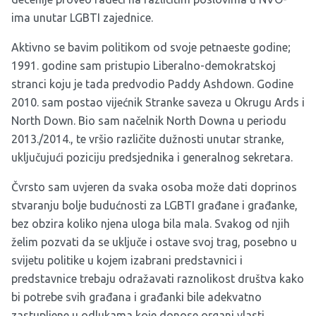
ima unutar LGBTI zajednice.
Aktivno se bavim politikom od svoje petnaeste godine;
1991. godine sam pristupio Liberalno-demokratskoj
stranci koju je tada predvodio Paddy Ashdown. Godine
2010. sam postao vijećnik Stranke saveza u Okrugu Ards i
North Down. Bio sam načelnik North Downa u periodu
2013./2014., te vršio različite dužnosti unutar stranke,
uključujući poziciju predsjednika i generalnog sekretara.
Čvrsto sam uvjeren da svaka osoba može dati doprinos
stvaranju bolje budućnosti za LGBTI građane i građanke,
bez obzira koliko njena uloga bila mala. Svakog od njih
želim pozvati da se uključe i ostave svoj trag, posebno u
svijetu politike u kojem izabrani predstavnici i
predstavnice trebaju odražavati raznolikost društva kako
bi potrebe svih građana i građanki bile adekvatno
zastupljene u odlukama koje donose organi vlasti.