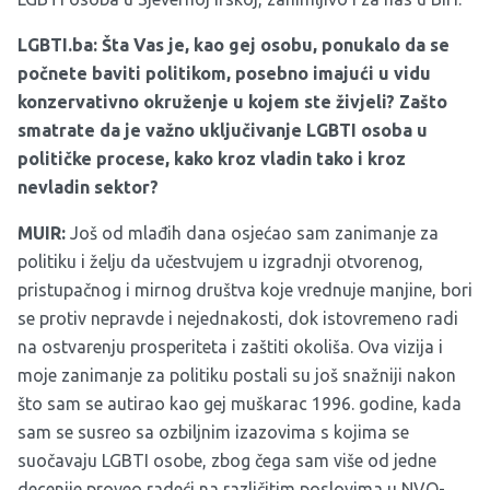
LGBTI.ba: Šta Vas je, kao gej osobu, ponukalo da se
počnete baviti politikom, posebno imajući u vidu
konzervativno okruženje u kojem ste živjeli? Zašto
smatrate da je važno uključivanje LGBTI osoba u
političke procese, kako kroz vladin tako i kroz
nevladin sektor?
MUIR:
Još od mlađih dana osjećao sam zanimanje za
politiku i želju da učestvujem u izgradnji otvorenog,
pristupačnog i mirnog društva koje vrednuje manjine, bori
se protiv nepravde i nejednakosti, dok istovremeno radi
na ostvarenju prosperiteta i zaštiti okoliša. Ova vizija i
moje zanimanje za politiku postali su još snažniji nakon
što sam se autirao kao gej muškarac 1996. godine, kada
sam se susreo sa ozbiljnim izazovima s kojima se
suočavaju LGBTI osobe, zbog čega sam više od jedne
decenije proveo radeći na različitim poslovima u NVO-