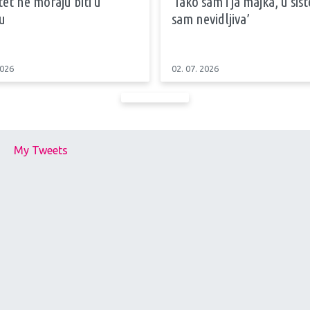
tet ne moraju biti u
‘Iako sam i ja majka, u si
u
sam nevidljiva’
2026
02. 07. 2026
My Tweets