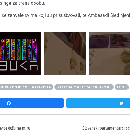
isinga za trans osobu.
 se zahvale svima koji su prisustvovali, te Ambasadi Sjedinjen
UDRUZENJE KVIR AKTIVISTA
IZLOZBA MASKE SU ZA ORMAR
LGBT
Share
T
aka
avite dušu na miru
Slovenski parlamentarci od