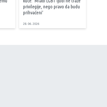
stemu
kuće: ‘Mladi LGBT ljudi ne traže
privilegije, nego pravo da budu
prihvaćeni’
28. 06. 2026