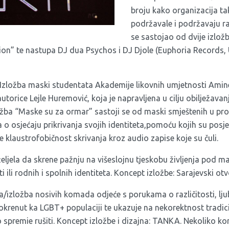
broju kako organizacija ta
podržavale i podržavaju r
se sastojao od dvije izlož
ion” te nastupa DJ dua Psychos i DJ Djole (Euphoria Records, 
Izložba maski studentata Akademije likovnih umjetnosti Amin
autorice Lejle Huremović, koja je napravljena u cilju obilježa
žba “Maske su za ormar” sastoji se od maski smještenih u pros
o osjećaju prikrivanja svojih identiteta,pomoću kojih su posjetit
e klaustrofobičnost skrivanja kroz audio zapise koje su čuli.
eljela da skrene pažnju na višeslojnu tjeskobu življenja pod 
ili rodnih i spolnih identiteta. Koncept izložbe: Sarajevski otv
a/izložba nosivih komada odjeće s porukama o različitosti, ljuba
 okrenut ka LGBT+ populaciji te ukazuje na nekorektnost tradi
 spremie rušiti. Koncept izložbe i dizajna: TANKA. Nekoliko ko