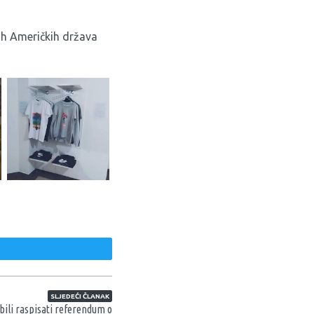
ih Američkih država
weet
SLJEDEĆI ČLANAK
bili raspisati referendum o