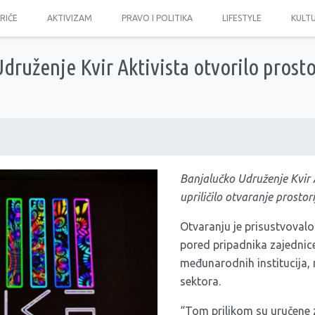
PRIČE
AKTIVIZAM
PRAVO I POLITIKA
LIFESTYLE
KULT
druženje Kvir Aktivista otvorilo prosto
Banjalučko Udruženje Kvir A
upriličilo otvaranje prostor
Otvaranju je prisustvovalo
pored pripadnika zajednice
međunarodnih institucija, 
sektora.
“Tom prilikom su uručene 