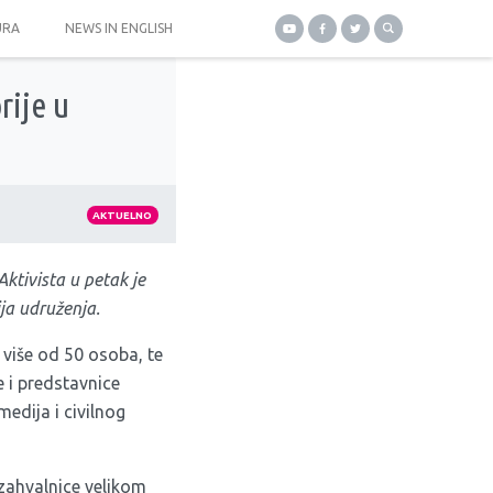
URA
NEWS IN ENGLISH
rije u
AKTUELNO
ktivista u petak je
ija udruženja.
 više od 50 osoba, te
 i predstavnice
medija i civilnog
zahvalnice velikom