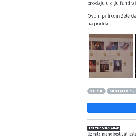
prodaju u cilju fundra
Ovom prilikom žele da
na podršci.
B.U.K.A.
BANJALUCKO 
Navigacija član
PRETHODNI ČLANAK
Uzmite njene kosti, ali ost