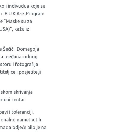
ko i indivudua koje su
ad B.U.K.A-e. Program
be ”Maske su za
USA)”, kažu iz
e Šećić i Domagoja
vanja međunarodnog
toru i fotografija
eljice i posjetitelji
maskom skrivanja
oreni centar.
vi i toleranciji.
cionalno nametnutih
mada odjeće bilo je na