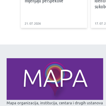
mijenjaju perspektive
identi
sukob
21. 07. 2026
17. 07. 
Mapa organizacija, institucija, centara i drugih ustanova