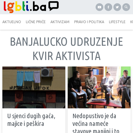
AKTUELNO
LIČNE PRIČE
AKTIVIZAM
PRAVO I POLITIKA
LIFESTYLE
K
BANJALUCKO UDRUZENJE
KVIR AKTIVISTA
U sjenci dugih gaća,
Nedopustivo je da
majice i peškira
većina nameće
stavove manjini i to