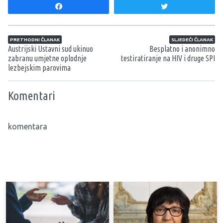
Share
Tweet
Navigacija članaka
PRETHODNI ČLANAK
SLJEDEĆI ČLANAK
Austrijski Ustavni sud ukinuo
Besplatno i anonimno
zabranu umjetne oplodnje
testiratiranje na HIV i druge SPI
lezbejskim parovima
Komentari
komentara