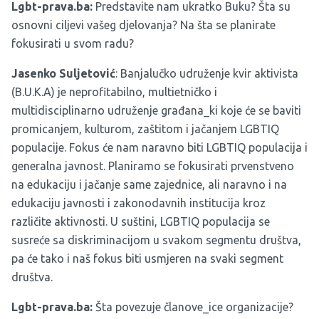
Lgbt-prava.ba:
Predstavite nam ukratko Buku? Šta su
osnovni ciljevi vašeg djelovanja? Na šta se planirate
fokusirati u svom radu?
Jasenko
Suljetovi
ć
: Banjalučko udruženje kvir aktivista
(B.U.K.A) je neprofitabilno, multietničko i
multidisciplinarno udruženje građana_ki koje će se baviti
promicanjem, kulturom, zaštitom i jačanjem LGBTIQ
populacije. Fokus će nam naravno biti LGBTIQ populacija i
generalna javnost. Planiramo se fokusirati prvenstveno
na edukaciju i jačanje same zajednice, ali naravno i na
edukaciju javnosti i zakonodavnih institucija kroz
različite aktivnosti. U suštini, LGBTIQ populacija se
susreće sa diskriminacijom u svakom segmentu društva,
pa će tako i naš fokus biti usmjeren na svaki segment
društva.
Lgbt-prava.ba:
Šta povezuje članove_ice organizacije?