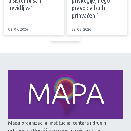
u sistemu sam
privilegije, nego
nevidljiva’
pravo da budu
prihvaćeni’
02. 07. 2026
28. 06. 2026
Mapa organizacija, institucija, centara i drugih
ustanova u Bosni i Hercegovini koje pružaju