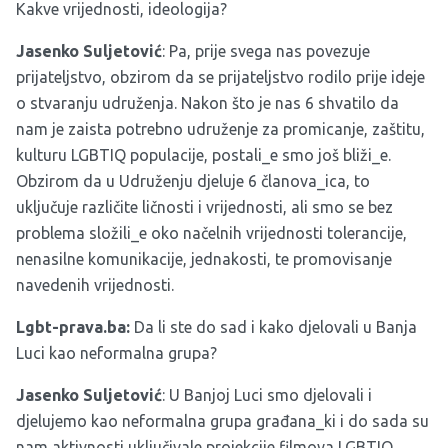
Kakve vrijednosti, ideologija?
Jasenko
Suljetovi
ć
: Pa, prije svega nas povezuje
prijateljstvo, obzirom da se prijateljstvo rodilo prije ideje
o stvaranju udruženja. Nakon što je nas 6 shvatilo da
nam je zaista potrebno udruženje za promicanje, zaštitu,
kulturu LGBTIQ populacije, postali_e smo još bliži_e.
Obzirom da u Udruženju djeluje 6 članova_ica, to
uključuje različite ličnosti i vrijednosti, ali smo se bez
problema složili_e oko načelnih vrijednosti tolerancije,
nenasilne komunikacije, jednakosti, te promovisanje
navedenih vrijednosti.
Lgbt-prava.ba:
Da li ste do sad i kako djelovali u Banja
Luci kao neformalna grupa?
Jasenko
Suljetovi
ć
: U Banjoj Luci smo djelovali i
djelujemo kao neformalna grupa građana_ki i do sada su
nam aktivnosti uključivale projekcije filmova LGBTIQ