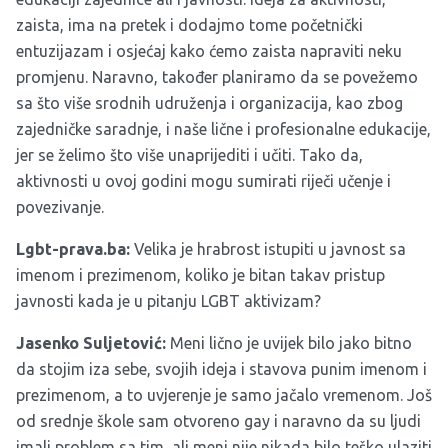
zaista, ima na pretek i dodajmo tome početnički
entuzijazam i osjećaj kako ćemo zaista napraviti neku
promjenu. Naravno, također planiramo da se povežemo
sa što više srodnih udruženja i organizacija, kao zbog
zajedničke saradnje, i naše lične i profesionalne edukacije,
jer se želimo što više unaprijediti i učiti. Tako da,
aktivnosti u ovoj godini mogu sumirati riječi učenje i
povezivanje.
Lgbt-prava.ba:
Velika je hrabrost istupiti u javnost sa
imenom i prezimenom, koliko je bitan takav pristup
javnosti kada je u pitanju LGBT aktivizam?
Jasenko
Suljetovi
ć
:
Meni lično je uvijek bilo jako bitno
da stojim iza sebe, svojih ideja i stavova punim imenom i
prezimenom, a to uvjerenje je samo jačalo vremenom. Još
od srednje škole sam otvoreno gay i naravno da su ljudi
imali problem sa tim, ali meni nije nikada bilo teško ulaziti