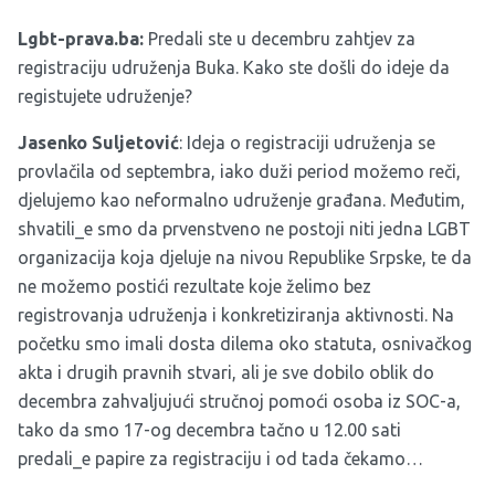
Lgbt-prava.ba:
Predali ste u decembru zahtjev za
registraciju udruženja Buka. Kako ste došli do ideje da
registujete udruženje?
Jasenko
Suljetovi
ć
: Ideja o registraciji udruženja se
provlačila od septembra, iako duži period možemo reči,
djelujemo kao neformalno udruženje građana. Međutim,
shvatili_e smo da prvenstveno ne postoji niti jedna LGBT
organizacija koja djeluje na nivou Republike Srpske, te da
ne možemo postići rezultate koje želimo bez
registrovanja udruženja i konkretiziranja aktivnosti. Na
početku smo imali dosta dilema oko statuta, osnivačkog
akta i drugih pravnih stvari, ali je sve dobilo oblik do
decembra zahvaljujući stručnoj pomoći osoba iz SOC-a,
tako da smo 17-og decembra tačno u 12.00 sati
predali_e papire za registraciju i od tada čekamo…