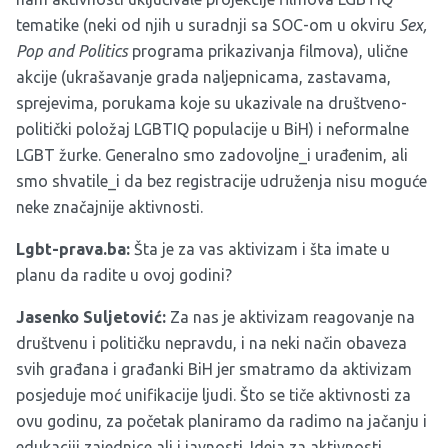
tematike (neki od njih u suradnji sa SOC-om u okviru
Sex,
Pop and Politics
programa prikazivanja filmova), ulične
akcije (ukrašavanje grada naljepnicama, zastavama,
sprejevima, porukama koje su ukazivale na društveno-
politički položaj LGBTIQ populacije u BiH) i neformalne
LGBT žurke. Generalno smo zadovoljne_i urađenim, ali
smo shvatile_i da bez registracije udruženja nisu moguće
neke značajnije aktivnosti.
Lgbt-prava.ba:
Šta je za vas aktivizam i šta imate u
planu da radite u ovoj godini?
Jasenko
Suljetovi
ć
:
Za nas je aktivizam reagovanje na
društvenu i političku nepravdu, i na neki način obaveza
svih građana i građanki BiH jer smatramo da aktivizam
posjeduje moć unifikacije ljudi. Što se tiče aktivnosti za
ovu godinu, za početak planiramo da radimo na jačanju i
edukaciji zajednice ali i javnosti. Ideja za aktivnosti,