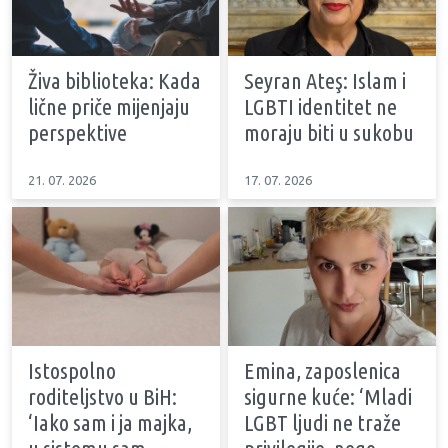
Živa biblioteka: Kada
Seyran Ateş: Islam i
lične priče mijenjaju
LGBTI identitet ne
perspektive
moraju biti u sukobu
21. 07. 2026
17. 07. 2026
Istospolno
Emina, zaposlenica
roditeljstvo u BiH:
sigurne kuće: ‘Mladi
‘Iako sam i ja majka,
LGBT ljudi ne traže