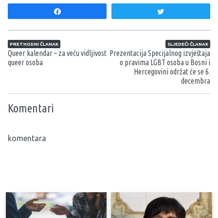
Share
Tweet
Navigacija članaka
PRETHODNI ČLANAK
SLJEDEĆI ČLANAK
Queer kalendar – za veću vidljivost
Prezentacija Specijalnog izvještaja
queer osoba
o pravima LGBT osoba u Bosni i
Hercegovini održat će se 6.
decembra
Komentari
komentara