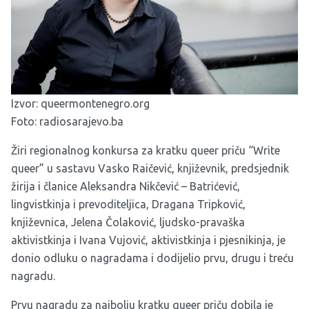
Izvor:
queermontenegro.org
Foto: radiosarajevo.ba
Žiri regionalnog konkursa za kratku queer priču “Write
queer” u sastavu Vasko Raičević, književnik, predsjednik
žirija i članice Aleksandra Nikčević – Batrićević,
lingvistkinja i prevoditeljica, Dragana Tripković,
književnica, Jelena Čolaković, ljudsko-pravaška
aktivistkinja i Ivana Vujović, aktivistkinja i pjesnikinja, je
donio odluku o nagradama i dodijelio prvu, drugu i treću
nagradu.
Prvu nagradu za najbolju kratku queer priču dobila je