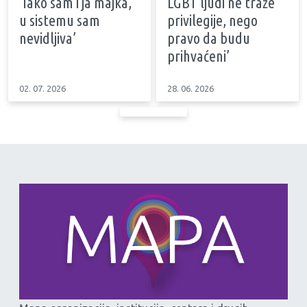
‘Iako sam i ja majka,
LGBT ljudi ne traže
u sistemu sam
privilegije, nego
nevidljiva’
pravo da budu
prihvaćeni’
02. 07. 2026
28. 06. 2026