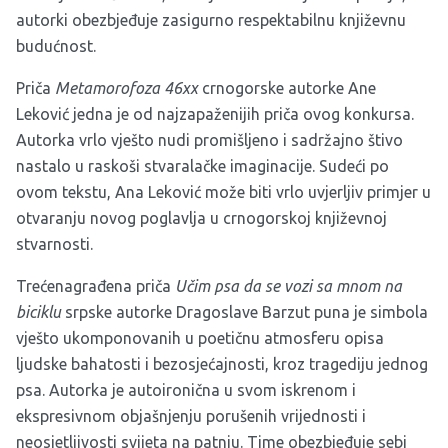
autorki obezbjeđuje zasigurno respektabilnu književnu
budućnost.
Priča
Metamorofoza 46xx
crnogorske autorke Ane
Leković jedna je od najzapaženijih priča ovog konkursa.
Autorka vrlo vješto nudi promišljeno i sadržajno štivo
nastalo u raskoši stvaralačke imaginacije. Sudeći po
ovom tekstu, Ana Leković može biti vrlo uvjerljiv primjer u
otvaranju novog poglavlja u crnogorskoj književnoj
stvarnosti.
Trećenagrađena priča
Učim psa da se vozi sa mnom na
biciklu
srpske autorke Dragoslave Barzut puna je simbola
vješto ukomponovanih u poetičnu atmosferu opisa
ljudske bahatosti i bezosjećajnosti, kroz tragediju jednog
psa. Autorka je autoironična u svom iskrenom i
ekspresivnom objašnjenju porušenih vrijednosti i
neosjetljivosti svijeta na patnju. Time obezbjeđuje sebi