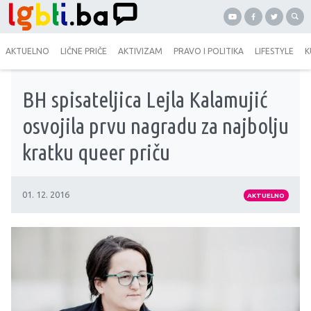
AKTUELNO
LIČNE PRIČE
AKTIVIZAM
PRAVO I POLITIKA
LIFESTYLE
K
BH spisateljica Lejla Kalamujić
osvojila prvu nagradu za najbolju
kratku queer priču
01. 12. 2016
AKTUELNO