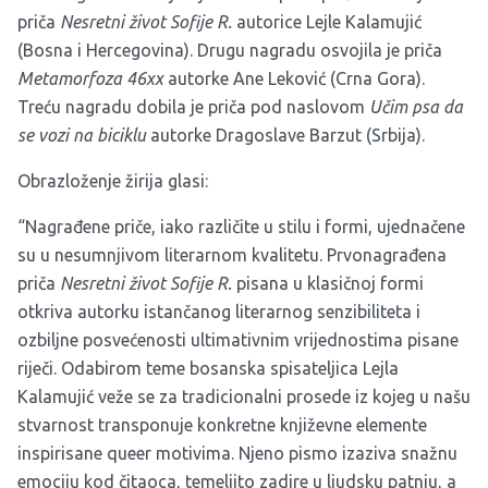
priča
Nesretni život Sofije R.
autorice Lejle Kalamujić
(Bosna i Hercegovina). Drugu nagradu osvojila je priča
Metamorfoza 46xx
autorke Ane Leković (Crna Gora).
Treću nagradu dobila je priča pod naslovom
Učim psa da
se vozi na biciklu
autorke Dragoslave Barzut (Srbija).
Obrazloženje žirija glasi:
“Nagrađene priče, iako različite u stilu i formi, ujednačene
su u nesumnjivom literarnom kvalitetu. Prvonagrađena
priča
Nesretni život Sofije R.
pisana u klasičnoj formi
otkriva autorku istančanog literarnog senzibiliteta i
ozbiljne posvećenosti ultimativnim vrijednostima pisane
riječi. Odabirom teme bosanska spisateljica Lejla
Kalamujić veže se za tradicionalni prosede iz kojeg u našu
stvarnost transponuje konkretne književne elemente
inspirisane queer motivima. Njeno pismo izaziva snažnu
emociju kod čitaoca, temeljito zadire u ljudsku patnju, a