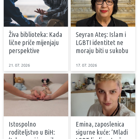
Živa biblioteka: Kada
Seyran Ateş: Islam i
lične priče mijenjaju
LGBTI identitet ne
perspektive
moraju biti u sukobu
21. 07. 2026
17. 07. 2026
Istospolno
Emina, zaposlenica
roditeljstvo u BiH:
sigurne kuće: ‘Mladi