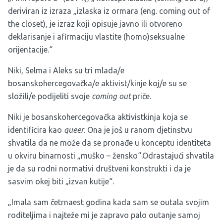
deriviran iz izraza „izlaska iz ormara (eng. coming out of
the closet), je izraz koji opisuje javno ili otvoreno
deklarisanje i afirmaciju vlastite (homo)seksualne
orijentacije.“
Niki, Selma i Aleks su tri mlada/e
bosanskohercegovačka/e aktivist/kinje koj/e su se
složili/e podijeliti svoje
coming out
priče.
Niki je bosanskohercegovačka aktivistkinja koja se
identificira kao
queer
. Ona je još u ranom djetinstvu
shvatila da ne može da se pronađe u konceptu identiteta
u okviru binarnosti „muško – žensko“.Odrastajući shvatila
je da su rodni normativi društveni konstrukti i da je
sasvim okej biti „izvan kutije“.
„Imala sam četrnaest godina kada sam se outala svojim
roditeljima i najteže mi je zapravo palo outanje samoj