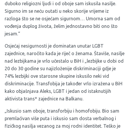
duboko religiozni ljudi i od oboje sam iskusila nasilje.
Sigurno im se neću outati u neko skorije vrijeme iz
razloga što se ne osjećam sigurnom… Umorna sam od
vođenja duplog života, želim jednostavno biti ono što
jesam.“
Osjećaj nesigurnosti je dominatan unutar LGBT
zajednice, naročito kada je riječ o ženama. Štaviše, nasilje
nad lezbijkama je vrlo učestalo u BiH i „lezbijke u dobi od
20 do 30 godine su najizloženije diskriminaciji gdje je
74% lezbijki ove starosne skupine iskusilo neki vid
diskriminacije. Transfobija je također vrlo izražena u BiH
kako objašnjava Aleks, LGBT i jedan od istaknutijih
aktivista trans* zajednice na Balkanu.
„Iskusio sam oboje, transforbiju i homofobiju. Bio sam
premlaćivan više puta i iskusio sam dosta verbalnog i
fizičkog nasilja vezanog za moj rodni identitet. Teško je