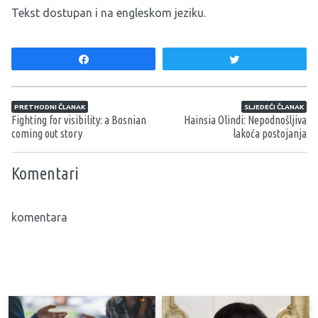
Tekst dostupan i na
engleskom jeziku
.
Share
Tweet
Navigacija članaka
PRETHODNI ČLANAK
SLJEDEĆI ČLANAK
Fighting for visibility: a Bosnian
Hainsia Olindi: Nepodnošljiva
coming out story
lakoća postojanja
Komentari
komentara