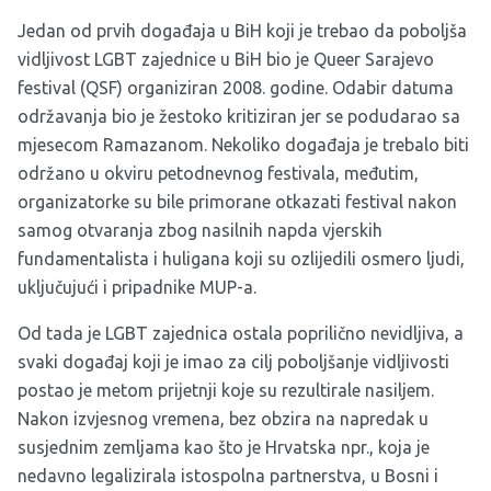
Jedan od prvih događaja u BiH koji je trebao da poboljša
vidljivost LGBT zajednice u BiH bio je Queer Sarajevo
festival (QSF) organiziran 2008. godine. Odabir datuma
održavanja bio je žestoko kritiziran jer se podudarao sa
mjesecom Ramazanom. Nekoliko događaja je trebalo biti
održano u okviru petodnevnog festivala, međutim,
organizatorke su bile primorane otkazati festival nakon
samog otvaranja zbog nasilnih napda vjerskih
fundamentalista i huligana koji su ozlijedili osmero ljudi,
uključujući i pripadnike MUP-a.
Od tada je LGBT zajednica ostala poprilično nevidljiva, a
svaki događaj koji je imao za cilj poboljšanje vidljivosti
postao je metom prijetnji koje su rezultirale nasiljem.
Nakon izvjesnog vremena, bez obzira na napredak u
susjednim zemljama kao što je Hrvatska npr., koja je
nedavno legalizirala istospolna partnerstva, u Bosni i