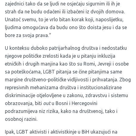
zajednici tako da se ljudi ne osjećaju sigurnim ili ih je
strah da ne budu odačeni ili izbačeni iz dvojih domova.
Unatoč svemu, to je vrlo bitan korak koji, naposlijetku,
ljudima omogućava da budu ono što doista jesu i da se
bore za svoja prava.“
U konteksu duboko patrijarhalnog društva i nedostatku
njegove političke zrelosti kada je u pitanju inkluzija
etničkih i drugih manjina kao što su Romi, Jevreji i osobe
sa poteškoćama, LGBT pitanja se čine pitanjima same
margine društveno-političke vidljivosti i prihvatanja. Zbog
represivnih mehanizama društva i institucionalizirane
diskriminacije otjelovljene u zakonu, zdravstvu i sistemu
obrazovanja, biti
out
u Bosni i Hercegovini
podrazumijeva niz rizika, kako na društvenoj, tako i
osobnoj razini.
Ipak, LGBT aktivisti i aktivistkinje u BiH ukazujući na