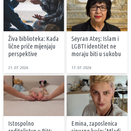
Živa biblioteka: Kada
Seyran Ateş: Islam i
lične priče mijenjaju
LGBTI identitet ne
perspektive
moraju biti u sukobu
21. 07. 2026
17. 07. 2026
Istospolno
Emina, zaposlenica
roditeljstvo u BiH:
sigurne kuće: ‘Mladi