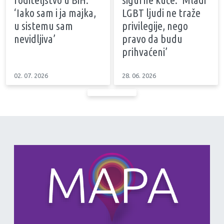
‘Iako sam i ja majka,
LGBT ljudi ne traže
u sistemu sam
privilegije, nego
nevidljiva’
pravo da budu
prihvaćeni’
02. 07. 2026
28. 06. 2026