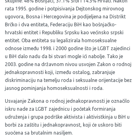
skupine: 48% Bošnjaci, 37.1% Srbi i 14.3% Hrvati. Nakon
rata 1995. godine i potpisivanja Dejtonskog mirovnog
ugovora, Bosna i Hercegovina je podijeljena na Distrikt
Brčko i dva entiteta, Federaciju BiH kao bošnjačko-
hrvatski entitet i Republiku Srpsku kao većinsko srpski
entitet. Oba entiteta su legalizirala homoseksualne
odnose između 1998. i 2000 godine što je LGBT zajedinci
u BiH dalo nadu da bi stvari mogle ići nabolje. Tako je
2003. godine na državnom nivou usvojen Zakon o rodnoj
jednakopravnosti koji, između ostalog, zabranjuje
diskriminaciju na temelju roda i seksualne orijentacije bez
jasnog pominjanja homoseksualnosti i roda.
Usvajanje Zakona o rodnoj jednakopravnosti je označilo
iskru nade za LGBT zajednicu i početak formiranja
udruženja i grupa podrške aktivista i aktivistkinja u BiH u
borbi za zaštitu i jednakopravnost, koji će uskoro biti
suočena sa brutalnim nasiljem.