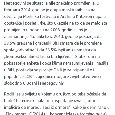
Hercegovini se situacija nije značajno promijenila. U
februaru 2014. godine je grupa maskiranih lica na
otvaranju Merlinka festivala u Art kinu Kriterion napala
goste/šće i posjetilj/ke, što ukazuje na to da se malo šta
promijenilo u odnosu na 2008. godinu. Još je
alarmantinije što ankete iz 2013. godine pokazuju da
59,5% građana i građanki BiH smatra da je promjena
spola „odvratna“ i da 56,5% ispitanika smatra da
„homoseksualnost treba biti liječena“. S obzirom na
pokazatelje anketa i opću klimu nerazumijevanja i nasilja
u BiH, postavlja se pitanje: Da li je za pripadnike i
pripadnice LGBT zajednice moguće živjeti otvoreno i
slobodno u Bosni i Hercegovini?
Roditi se u svijetu u kojemu društvo od tebe očekuje da
budeš heteroseksualan/na, ispadanje izvan „norme“
implicira da moraš „izaći iz ormara“. Kako je definirano u
„Pink report-u“ (2014.), „ koncept izlaska (
coming-out
-a),