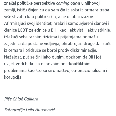
značaj političke perspektive
coming out
-a u njihovoj
zemlji, ističu činjenicu da sam čin izlaska iz ormara treba
više shvatiti kao politički čin, a ne osobni izazov.
Afirmirajući svoj identitet, hrabri i samouvjereni članovi i
članice LGBT zajednice u BiH, kao i aktivisti i aktivistkinje,
izlažući sebe raznim rizicima i prijetnjama pomažu
zajednici da postane vidljivija, ohrabrujući druge da izađu
iz ormara i pridruže se borbi protiv diskriminacije.
Nažalost, put se čini jako dugim, obzirom da BiH još
uvijek vodi bitku sa osnovnim postkonfliktnim
problemima kao što su siromaštvo, etnonacionalizam i
korupcija.
Piše
Chloé Gaillard
Fotografija Lejla Huremović