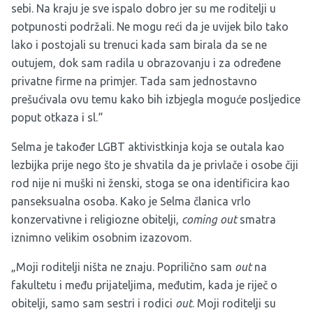
sebi. Na kraju je sve ispalo dobro jer su me roditelji u
potpunosti podržali. Ne mogu reći da je uvijek bilo tako
lako i postojali su trenuci kada sam birala da se ne
outujem, dok sam radila u obrazovanju i za određene
privatne firme na primjer. Tada sam jednostavno
prešućivala ovu temu kako bih izbjegla moguće posljedice
poput otkaza i sl.“
Selma je također LGBT aktivistkinja koja se outala kao
lezbijka prije nego što je shvatila da je privlače i osobe čiji
rod nije ni muški ni ženski, stoga se ona identificira kao
panseksualna osoba. Kako je Selma članica vrlo
konzervativne i religiozne obitelji,
coming out
smatra
iznimno velikim osobnim izazovom.
„Moji roditelji ništa ne znaju. Poprilično sam
out
na
fakultetu i među prijateljima, međutim, kada je riječ o
obitelji, samo sam sestri i rodici
out
. Moji roditelji su