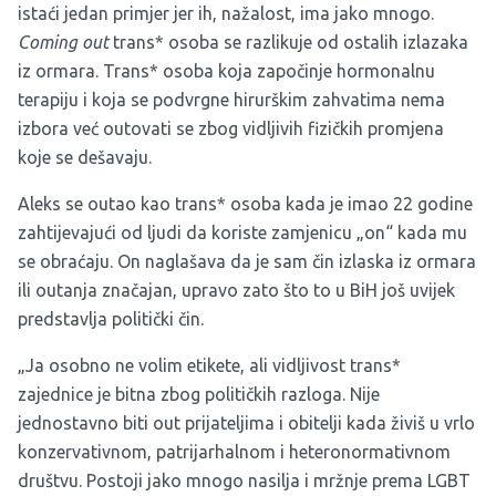
istaći jedan primjer jer ih, nažalost, ima jako mnogo.
Coming out
trans* osoba se razlikuje od ostalih izlazaka
iz ormara. Trans* osoba koja započinje hormonalnu
terapiju i koja se podvrgne hirurškim zahvatima nema
izbora već outovati se zbog vidljivih fizičkih promjena
koje se dešavaju.
Aleks se outao kao trans* osoba kada je imao 22 godine
zahtijevajući od ljudi da koriste zamjenicu „on“ kada mu
se obraćaju. On naglašava da je sam čin izlaska iz ormara
ili outanja značajan, upravo zato što to u BiH još uvijek
predstavlja politički čin.
„Ja osobno ne volim etikete, ali vidljivost trans*
zajednice je bitna zbog političkih razloga. Nije
jednostavno biti out prijateljima i obitelji kada živiš u vrlo
konzervativnom, patrijarhalnom i heteronormativnom
društvu. Postoji jako mnogo nasilja i mržnje prema LGBT