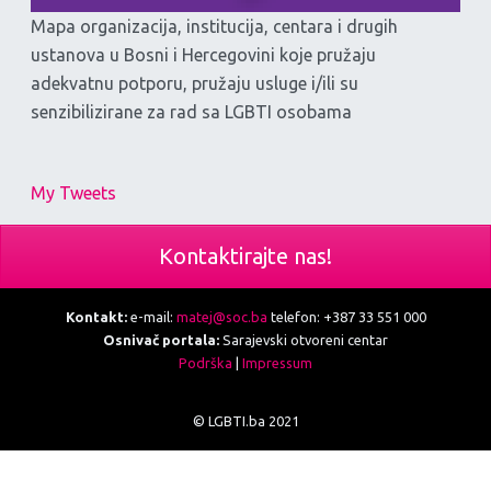
Mapa organizacija, institucija, centara i drugih
ustanova u Bosni i Hercegovini koje pružaju
adekvatnu potporu, pružaju usluge i/ili su
senzibilizirane za rad sa LGBTI osobama
My Tweets
Kontaktirajte nas!
Kontakt:
e-mail:
matej@soc.ba
telefon: +387 33 551 000
Osnivač portala:
Sarajevski otvoreni centar
Podrška
|
Impressum
© LGBTI.ba 2021