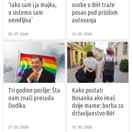
‘Iako sam i ja majka,
osobe u BiH traže
u sistemu sam
posao pod prisilom
nevidljiva’
autovanja
02. 07. 2026
23. 05. 2026
Tri godine poslije: Šta
Kako postati
nam znači presuda
Bosanka ako imaš
Dodiku
dvije mame: borba za
državljanstvo BiH
27. 03. 2026
15. 03. 2026