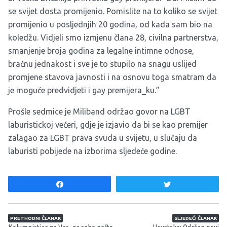
se svijet dosta promijenio. Pomislite na to koliko se svijet
promijenio u posljednjih 20 godina, od kada sam bio na
koledžu. Vidjeli smo izmjenu člana 28, civilna partnerstva,
smanjenje broja godina za legalne intimne odnose,
bračnu jednakost i sve je to stupilo na snagu uslijed
promjene stavova javnosti i na osnovu toga smatram da
je moguće predvidjeti i gay premijera_ku.”
Prošle sedmice je Miliband održao govor na LGBT
laburistickoj večeri, gdje je izjavio da bi se kao premijer
zalagao za LGBT prava svuda u svijetu, u slučaju da
laburisti pobijede na izborima sljedeće godine.
Share
Tweet
Navigacija članaka
PRETHODNI ČLANAK
SLJEDEĆI ČLANAK