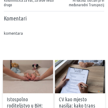
Kolumnistica za Vas, za sebe nešto
Hrvatska: Održan prvi
drugo
međunarodni Transpozij
Komentari
komentara
Istospolno
CV kao mjesto
roditeljstvo u BiH:
nasilja: kako trans