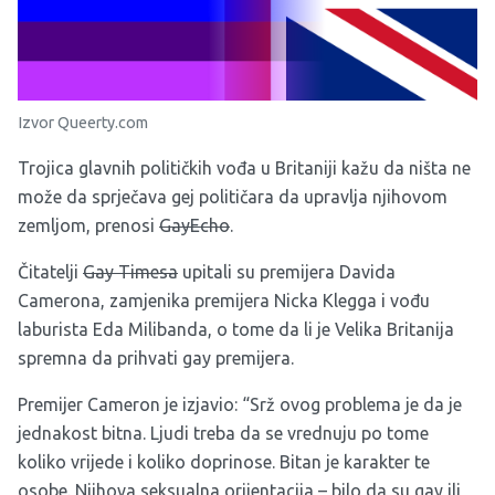
Izvor Queerty.com
Trojica glavnih političkih vođa u Britaniji kažu da ništa ne
može da sprječava gej političara da upravlja njihovom
zemljom, prenosi
GayEcho
.
Čitatelji
Gay Timesa
upitali su premijera Davida
Camerona, zamjenika premijera Nicka Klegga i vođu
laburista Eda Milibanda, o tome da li je Velika Britanija
spremna da prihvati gay premijera.
Premijer Cameron je izjavio: “Srž ovog problema je da je
jednakost bitna. Ljudi treba da se vrednuju po tome
koliko vrijede i koliko doprinose. Bitan je karakter te
osobe. Njihova seksualna orijentacija – bilo da su gay ili