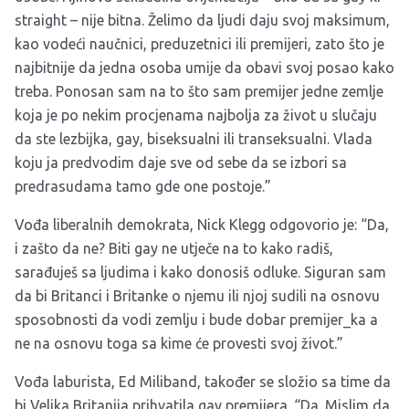
straight – nije bitna. Želimo da ljudi daju svoj maksimum,
kao vodeći naučnici, preduzetnici ili premijeri, zato što je
najbitnije da jedna osoba umije da obavi svoj posao kako
treba. Ponosan sam na to što sam premijer jedne zemlje
koja je po nekim procjenama najbolja za život u slučaju
da ste lezbijka, gay, biseksualni ili transeksualni. Vlada
koju ja predvodim daje sve od sebe da se izbori sa
predrasudama tamo gde one postoje.”
Vođa liberalnih demokrata, Nick Klegg odgovorio je: “Da,
i zašto da ne? Biti gay ne utječe na to kako radiš,
sarađuješ sa ljudima i kako donosiš odluke. Siguran sam
da bi Britanci i Britanke o njemu ili njoj sudili na osnovu
sposobnosti da vodi zemlju i bude dobar premijer_ka a
ne na osnovu toga sa kime će provesti svoj život.”
Vođa laburista, Ed Miliband, također se složio sa time da
bi Velika Britanija prihvatila gay premijera. “Da. Mislim da