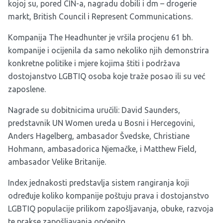
kojoj su, pored CIN-a, nagradu dobili i dm – drogerie
markt, British Council i Represent Communications.
Kompanija The Headhunter je vršila procjenu 61 bh.
kompanije i ocijenila da samo nekoliko njih demonstrira
konkretne politike i mjere kojima štiti i podržava
dostojanstvo LGBTIQ osoba koje traže posao ili su već
zaposlene.
Nagrade su dobitnicima uručili: David Saunders,
predstavnik UN Women ureda u Bosni i Hercegovini,
Anders Hagelberg, ambasador Švedske, Christiane
Hohmann, ambasadorica Njemačke, i Matthew Field,
ambasador Velike Britanije.
Index jednakosti predstavlja sistem rangiranja koji
određuje koliko kompanije poštuju prava i dostojanstvo
LGBTIQ populacije prilikom zapošljavanja, obuke, razvoja
te prakse zapošljavanja općenito.