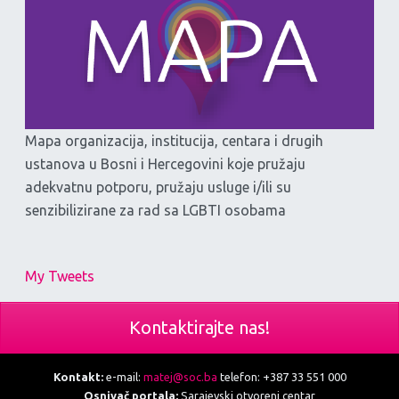
Mapa organizacija, institucija, centara i drugih
ustanova u Bosni i Hercegovini koje pružaju
adekvatnu potporu, pružaju usluge i/ili su
senzibilizirane za rad sa LGBTI osobama
My Tweets
Kontaktirajte nas!
Kontakt:
e-mail:
matej@soc.ba
telefon: +387 33 551 000
Osnivač portala:
Sarajevski otvoreni centar