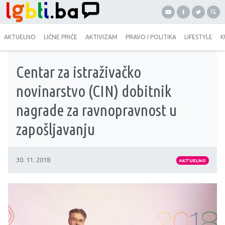
AKTUELNO
LIČNE PRIČE
AKTIVIZAM
PRAVO I POLITIKA
LIFESTYLE
K
Centar za istraživačko
novinarstvo (CIN) dobitnik
nagrade za ravnopravnost u
zapošljavanju
30. 11. 2018
AKTUELNO