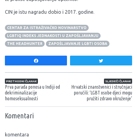
CIN je istu nagradu dobio i 2017. godine.
CENTAR ZA ISTRAŽIVAČKO NOVINARSTVO
LGBTIQ INDEKS JEDNAKOSTI U ZAPOŠLJAVANJU
THE HEADHUNTER
ZAPOŠLJAVANJE LGBTI OSOBA
Share
Tweet
Navigacija članaka
PRETHODNI ČLANAK
SLJEDEĆI ČLANAK
Prva parada ponosa u Indiji od
Hrvatski znanstvenici i stručnjaci
dekriminalizacije
poručili: ‘LGBT osobe djeci mogu
homoseksualnosti
pružiti zdravo okruženje’
Komentari
komentara