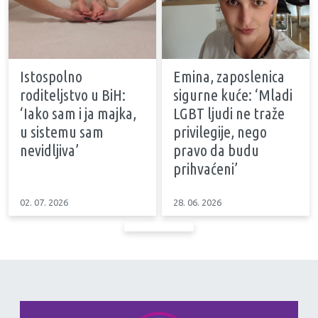
Istospolno
Emina, zaposlenica
roditeljstvo u BiH:
sigurne kuće: ‘Mladi
‘Iako sam i ja majka,
LGBT ljudi ne traže
u sistemu sam
privilegije, nego
nevidljiva’
pravo da budu
prihvaćeni’
02. 07. 2026
28. 06. 2026