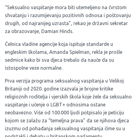
“Seksualno vaspitanje mora biti utemeljeno na čvrstom
shvatanju i razumijevanju pozitivnih odnosa i poštovanju
drugih, od najranijeg uzrasta”, rekao je državni sekretar
za obrazovanje, Damian Hinds.
Čelnica vladine agencije koja ispituje standarde u
engleskim školama, Amanda Spielman, rekla je prošle
sedmice kako bi sva djeca trebalo da nauče da su
istospolne veze normalne.
Prva verzija programa seksualnog vaspitanja u Velikoj
Britaniji od 2020. godine izazvala je brojne kritike
religioznih roditelja i vjerskih škola koje žele da seksualno
vaspitanje i učenje o LGBT+ odnosima ostane
neobavezno. Više od 100.000 ljudi potpisalo je peticiju
kojom se zalažu za “temeljna prava” da se njihova djeca
izuzmu od pohađanja seksualnog vaspitanja čime su u
podstakli i debatu u britanskom parlamentu.