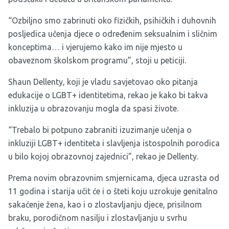
“Ozbiljno smo zabrinuti oko fizičkih, psihičkih i duhovnih
posljedica učenja djece o određenim seksualnim i sličnim
konceptima… i vjerujemo kako im nije mjesto u
obaveznom školskom programu”, stoji u peticiji.
Shaun Dellenty, koji je vladu savjetovao oko pitanja
edukacije o LGBT+ identitetima, rekao je kako bi takva
inkluzija u obrazovanju mogla da spasi živote.
“Trebalo bi potpuno zabraniti izuzimanje učenja o
inkluziji LGBT+ identiteta i slavljenja istospolnih porodica
u bilo kojoj obrazovnoj zajednici”, rekao je Dellenty.
Prema novim obrazovnim smjernicama, djeca uzrasta od
11 godina i starija učit će i o šteti koju uzrokuje genitalno
sakaćenje žena, kao i o zlostavljanju djece, prisilnom
braku, porodičnom nasilju i zlostavljanju u svrhu