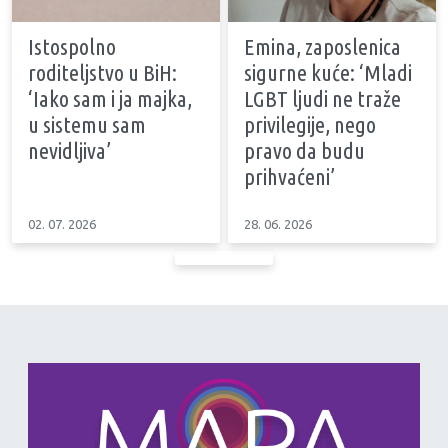
Istospolno
Emina, zaposlenica
roditeljstvo u BiH:
sigurne kuće: ‘Mladi
‘Iako sam i ja majka,
LGBT ljudi ne traže
u sistemu sam
privilegije, nego
nevidljiva’
pravo da budu
prihvaćeni’
02. 07. 2026
28. 06. 2026