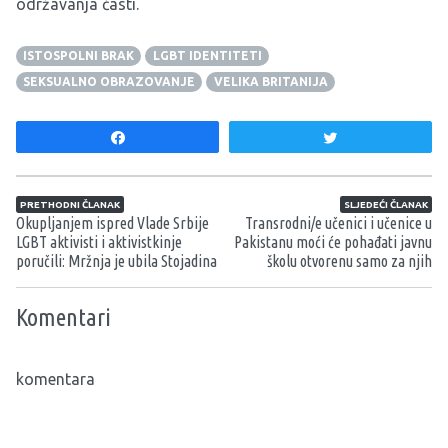
održavanja časti.
ISTOSPOLNI BRAK
LGBT IDENTITETI
SEKSUALNO OBRAZOVANJE
VELIKA BRITANIJA
Share
Tweet
Navigacija članaka
PRETHODNI ČLANAK
SLJEDEĆI ČLANAK
Okupljanjem ispred Vlade Srbije
Transrodni/e učenici i učenice u
LGBT aktivisti i aktivistkinje
Pakistanu moći će pohađati javnu
poručili: Mržnja je ubila Stojadina
školu otvorenu samo za njih
Komentari
komentara