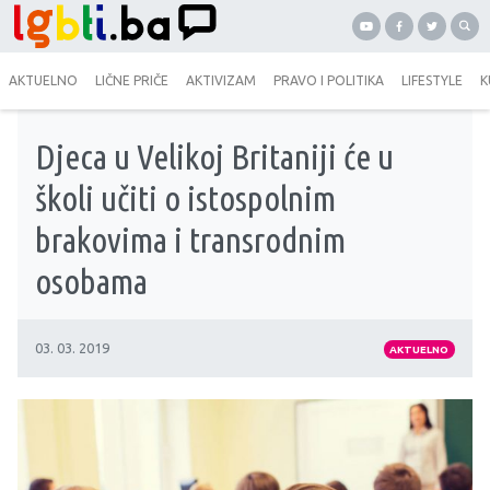
AKTUELNO
LIČNE PRIČE
AKTIVIZAM
PRAVO I POLITIKA
LIFESTYLE
K
Djeca u Velikoj Britaniji će u
školi učiti o istospolnim
brakovima i transrodnim
osobama
03. 03. 2019
AKTUELNO