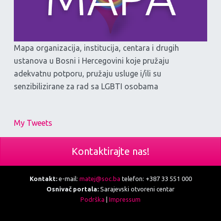
Mapa organizacija, institucija, centara i drugih
ustanova u Bosni i Hercegovini koje pružaju
adekvatnu potporu, pružaju usluge i/ili su
senzibilizirane za rad sa LGBTI osobama
My Tweets
Kontaktirajte nas!
Kontakt:
e-mail:
matej@soc.ba
telefon: +387 33 551 000
Osnivač portala:
Sarajevski otvoreni centar
Podrška
|
Impressum