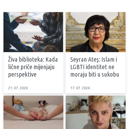
Živa biblioteka: Kada
Seyran Ateş: Islam i
lične priče mijenjaju
LGBTI identitet ne
perspektive
moraju biti u sukobu
21. 07. 2026
17. 07. 2026