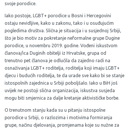
svoje porodice.
Iako postoje, LGBT+ porodice u Bosni i Hercegovini
ostaju nevidljive, kako u zakonu, tako i u osuđujućim
pogledima društva. Slična je situacija i u susjednoj Srbiji,
što je bio motiv za pokretanje neformalne grupe
Dugine
porodice
, u novembru 2019. godine. Vođeni iskustvom
članova/ica Duginih obitelji iz Hrvatske, grupa od
trenutno pet članova je odlučila da zajedno radi na
osnaživanja LGBT+ roditelja, roditelja koji imaju LGBT+
djecu i budućih roditelja, te da urade sve kako bi se stanje
istospolnih zajednica u Srbiji poboljšalo. Iako u BiH još
uvijek ne postoji slična organizacija, iskustva susjeda
mogu biti smjernica za dalje kretanje aktivističke borbe.
O trenutnom stanju kada su u pitanju istospolne
porodice u Srbiji, o razlozima i motivima formiranja
grupe, načinu djelovanja, promjenama koje su nužne za