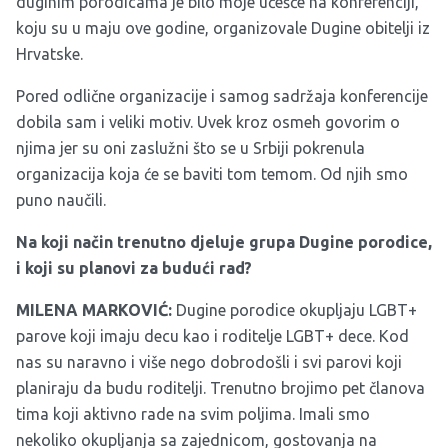
duginim porodicama je bilo moje učešće na konferenciji,
koju su u maju ove godine, organizovale Dugine obitelji iz
Hrvatske.
Pored odlične organizacije i samog sadržaja konferencije
dobila sam i veliki motiv. Uvek kroz osmeh govorim o
njima jer su oni zaslužni što se u Srbiji pokrenula
organizacija koja će se baviti tom temom. Od njih smo
puno naučili.
Na koji način trenutno djeluje grupa Dugine porodice,
i koji su planovi za budući rad?
MILENA MARKOVIĆ:
Dugine porodice okupljaju LGBT+
parove koji imaju decu kao i roditelje LGBT+ dece. Kod
nas su naravno i više nego dobrodošli i svi parovi koji
planiraju da budu roditelji. Trenutno brojimo pet članova
tima koji aktivno rade na svim poljima. Imali smo
nekoliko okupljanja sa zajednicom, gostovanja na