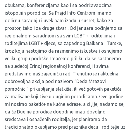
obukama, konferencijama kao i sa podržavaocima
istopolnih porodica. Sa Prajd Info Centrom imamo
odličnu saradnju i uvek nam izađu u susret, kako za
prostor, tako i za druge stvari. Od januara počinjemo sa
regionalnom saradnjom sa svim LGBT+ roditeljima i
roditeljima LGBT+ djece, sa zapadnog Balkana i Turske,
kroz koju nastojimo da razmenimo iskustva i osnujemo
veliku grupu podrške. Imaćemo priliku da se sastanemo
na sledećoj Erinoj regionalnoj konferenciji i svima
predstavimo naš zajednički rad. Trenutno je i aktuelna
dobrovoljna akcija pod nazivom “Deda Mrazovi
pomoćnici” prikupljanja slatkiša, ili već gotovih paketića
za mališane koji žive u duginim porodicama. Ove godine
mi nosimo paketiće na kućne adrese, a cilj je, nadamo se,
da će Dugine porodice dogodine imati dovoljno
sredstava i osnaženih roditelja, jer planiramo da
tradicionalno okupljamo pred praznike decu i roditelje uz