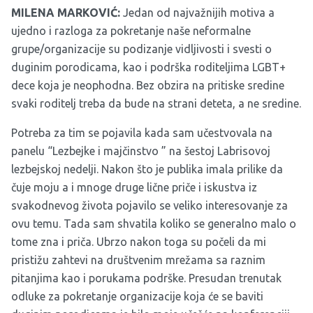
MILENA MARKOVIĆ:
Jedan od najvažnijih motiva a
ujedno i razloga za pokretanje naše neformalne
grupe/organizacije su podizanje vidljivosti i svesti o
duginim porodicama, kao i podrška roditeljima LGBT+
dece koja je neophodna. Bez obzira na pritiske sredine
svaki roditelj treba da bude na strani deteta, a ne sredine.
Potreba za tim se pojavila kada sam učestvovala na
panelu “Lezbejke i majčinstvo ” na šestoj Labrisovoj
lezbejskoj nedelji. Nakon što je publika imala prilike da
čuje moju a i mnoge druge lične priče i iskustva iz
svakodnevog života pojavilo se veliko interesovanje za
ovu temu. Tada sam shvatila koliko se generalno malo o
tome zna i priča. Ubrzo nakon toga su počeli da mi
pristižu zahtevi na društvenim mrežama sa raznim
pitanjima kao i porukama podrške. Presudan trenutak
odluke za pokretanje organizacije koja će se baviti