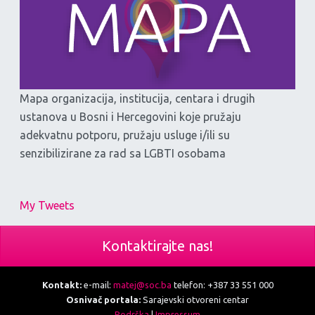
Mapa organizacija, institucija, centara i drugih
ustanova u Bosni i Hercegovini koje pružaju
adekvatnu potporu, pružaju usluge i/ili su
senzibilizirane za rad sa LGBTI osobama
My Tweets
Kontaktirajte nas!
Kontakt:
e-mail:
matej@soc.ba
telefon: +387 33 551 000
Osnivač portala:
Sarajevski otvoreni centar
Podrška
|
Impressum