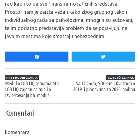
rad kao i to da sve finansiramo iz ličnih sredstava.
Prostor nam je zaista važan kako zbog grupnog tako i
individualnog rada sa psiholozima, mnogi nisu autovani,
te im dodatno predstavlja problem da se pojavljuju na
javnim mestima koje smatraju nebezbednim.
Share
Tweet
Navigacija članaka
PRETHODNI ČLANAK
SLJEDEĆI ČLANAK
Mediji o LGBTIQ temama: Šta
Sa TOC-om, SOC-om i Kvartom o
LGBTIQ zajednica misli o
2019. i planovima za 2020. godinu
izvještavanju bh. medija
Komentari
komentara