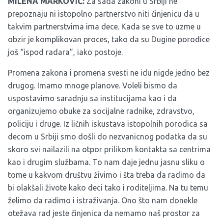
MILENA MARKOVIĆ:
Za sada zakoni u Srbiji ne
prepoznaju ni istopolno partnerstvo niti činjenicu da u
takvim partnerstvima ima dece. Kada se sve to uzme u
obzir je komplikovan proces, tako da su Dugine porodice
još “ispod radara”, iako postoje.
Promena zakona i promena svesti ne idu nigde jedno bez
drugog. Imamo mnoge planove. Voleli bismo da
uspostavimo saradnju sa institucijama kao i da
organizujemo obuke za socijalne radnike, zdravstvo,
policiju i druge. Iz ličnih iskustava istopolnih porodica sa
decom u Srbiji smo došli do nezvanicnog podatka da su
skoro svi nailazili na otpor prilikom kontakta sa centrima
kao i drugim službama. To nam daje jednu jasnu sliku o
tome u kakvom društvu živimo i šta treba da radimo da
bi olakšali živote kako deci tako i roditeljima. Na tu temu
želimo da radimo i istraživanja. Ono što nam donekle
otežava rad jeste činjenica da nemamo naš prostor za