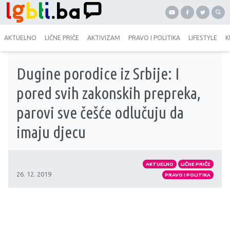
AKTUELNO
LIČNE PRIČE
AKTIVIZAM
PRAVO I POLITIKA
LIFESTYLE
K
Dugine porodice iz Srbije: I
pored svih zakonskih prepreka,
parovi sve češće odlučuju da
imaju djecu
AKTUELNO
LIČNE PRIČE
26. 12. 2019
PRAVO I POLITIKA